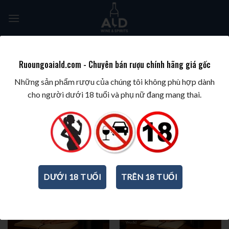
Skip
to
content
Tìm
kiếm:
Ruoungoaiald.com - Chuyên bán rượu chính hãng giá gốc
TRANG CHỦ
/
BEST WINES & SPIRITS
/
REVIEWS SẢN PHẨM
/
PUGLIA PHỔ BIẾN
Những sản phẩm rượu của chúng tôi không phù hợp dành
NHẤT
cho người dưới 18 tuổi và phụ nữ đang mang thai.
-50%
-42%
DƯỚI 18 TUỔI
TRÊN 18 TUỔI