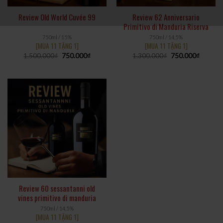
Review Old World Cuvée 99
Review 62 Anniversario
Primitivo di Manduria Riserva
750ml / 15%
750ml / 14,5%
[MUA 11 TẶNG 1]
[MUA 11 TẶNG 1]
1.500.000
₫
750.000
₫
1.300.000
₫
750.000
₫
Review 60 sessantanni old
vines primitivo di manduria
750ml / 14,5%
[MUA 11 TẶNG 1]