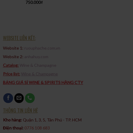
750.000
₫
WEBSITE LIÊN KẾT:
Website 1:
ruouphache.com.vn
Website 2:
anhahuy.com
Catalog:
Wine & Champagne
Price list:
Wine & Champagne
BẢNG GIÁ SỈ WINE & SPIRITS HÀNG CTY
THÔNG TIN LIÊN HỆ
Kho hàng:
Quận 1, 3, 5, Tân Phú - TP. HCM​
Điện thoại:
0776 108 683