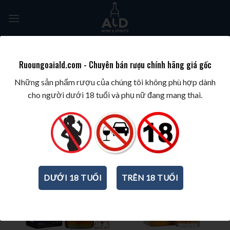
Skip
to
content
Tìm
kiếm:
Ruoungoaiald.com - Chuyên bán rượu chính hãng giá gốc
TRANG CHỦ
/
BEST SINGLE MALT WHISKY
Những sản phẩm rượu của chúng tôi không phù hợp dành
cho người dưới 18 tuổi và phụ nữ đang mang thai.
-30%
DƯỚI 18 TUỔI
TRÊN 18 TUỔI