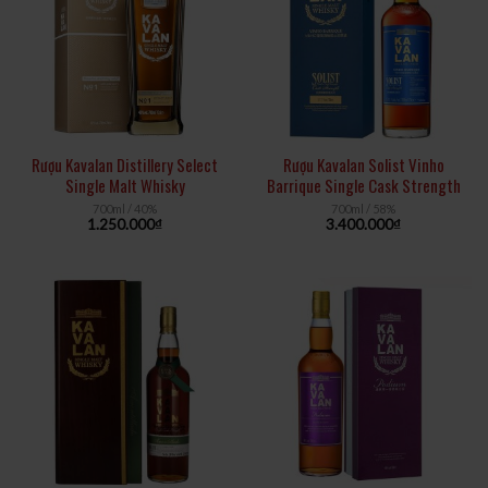
Rượu Kavalan Distillery Select
Rượu Kavalan Solist Vinho
Single Malt Whisky
Barrique Single Cask Strength
700ml / 40%
700ml / 58%
1.250.000
₫
3.400.000
₫