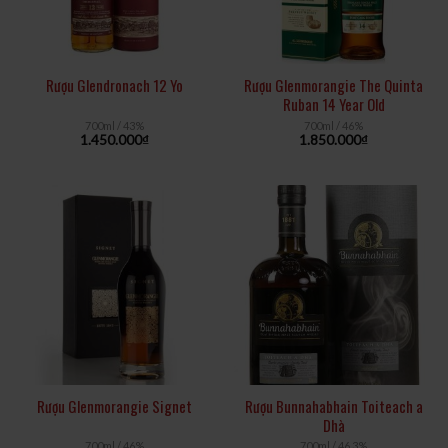
Rượu Glendronach 12 Yo
Rượu Glenmorangie The Quinta
Ruban 14 Year Old
700ml / 43%
700ml / 46%
1.450.000
₫
1.850.000
₫
Rượu Glenmorangie Signet
Rượu Bunnahabhain Toiteach a
Dhà
700ml / 46%
700ml / 46,3%