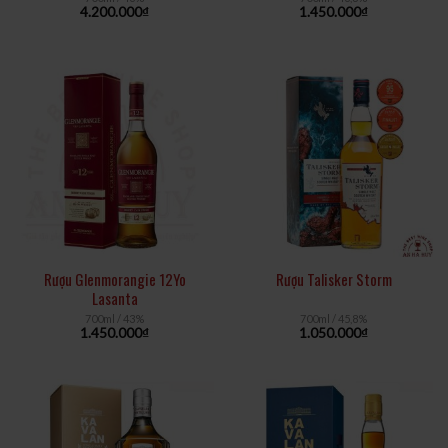
4.200.000
₫
1.450.000
₫
Rượu Glenmorangie 12Yo
Rượu Talisker Storm
Lasanta
700ml / 43%
700ml / 45,8%
1.450.000
₫
1.050.000
₫