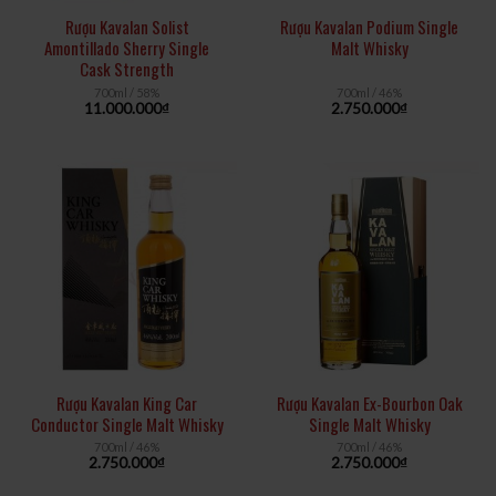
Rượu Kavalan Solist
Rượu Kavalan Podium Single
Amontillado Sherry Single
Malt Whisky
Cask Strength
700ml / 58%
700ml / 46%
11.000.000
₫
2.750.000
₫
Rượu Kavalan King Car
Rượu Kavalan Ex-Bourbon Oak
Conductor Single Malt Whisky
Single Malt Whisky
700ml / 46%
700ml / 46%
2.750.000
₫
2.750.000
₫