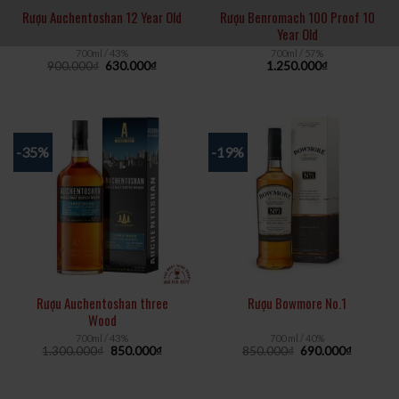
Rượu Auchentoshan 12 Year Old
Rượu Benromach 100 Proof 10
Year Old
700ml / 43%
700ml / 57%
900.000
₫
630.000
₫
1.250.000
₫
-35%
-19%
Rượu Auchentoshan three
Rượu Bowmore No.1
Wood
700ml / 43%
700 ml / 40%
1.300.000
₫
850.000
₫
850.000
₫
690.000
₫