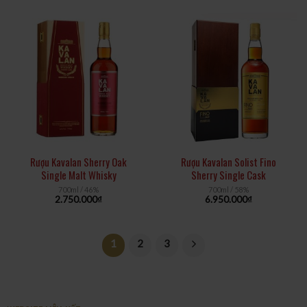
Rượu Kavalan Sherry Oak
Rượu Kavalan Solist Fino
Single Malt Whisky
Sherry Single Cask
700ml / 46%
700ml / 58%
2.750.000
₫
6.950.000
₫
1
2
3