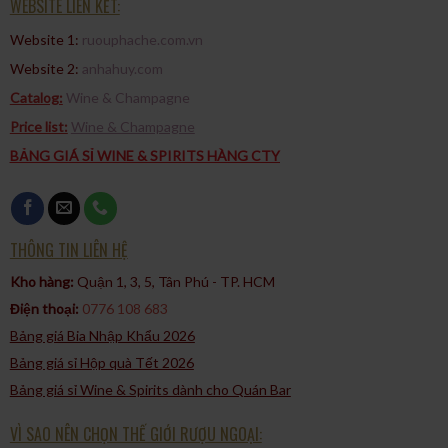
WEBSITE LIÊN KẾT:
Website 1:
ruouphache.com.vn
Website 2:
anhahuy.com
Catalog:
Wine & Champagne
Price list:
Wine & Champagne
BẢNG GIÁ SỈ WINE & SPIRITS HÀNG CTY
THÔNG TIN LIÊN HỆ
Kho hàng:
Quận 1, 3, 5, Tân Phú - TP. HCM​
Điện thoại:
0776 108 683
Bảng giá Bia Nhập Khẩu 2026
Bảng giá sỉ Hộp quà Tết 2026
Bảng giá sỉ Wine & Spirits dành cho Quán Bar
VÌ SAO NÊN CHỌN THẾ GIỚI RƯỢU NGOẠI: