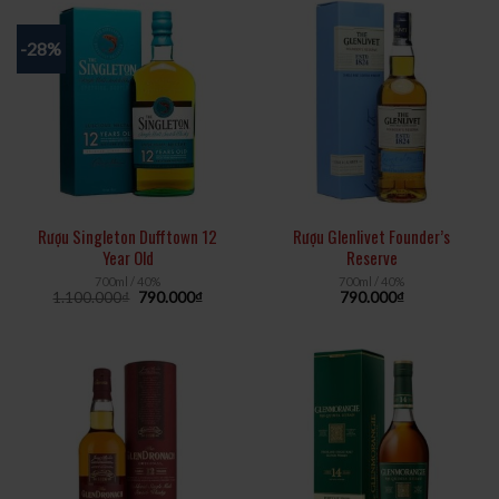
-28%
Rượu Singleton Dufftown 12
Rượu Glenlivet Founder’s
Year Old
Reserve
700ml / 40%
700ml / 40%
1.100.000
₫
790.000
₫
790.000
₫