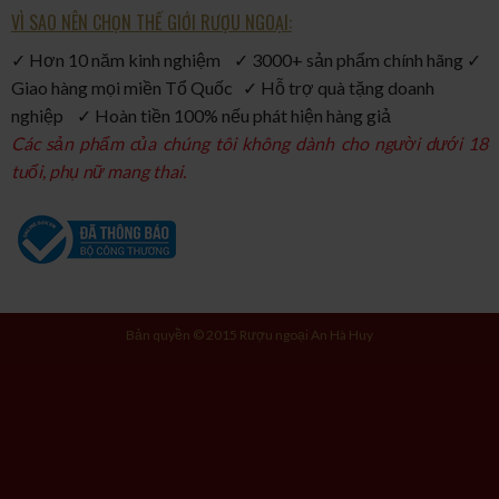
VÌ SAO NÊN CHỌN THẾ GIỚI RƯỢU NGOẠI:
✓ Hơn 10 năm kinh nghiệm ✓ 3000+ sản phẩm chính hãng ✓
Giao hàng mọi miền Tổ Quốc ✓ Hỗ trợ quà tặng doanh
nghiệp ✓ Hoàn tiền 100% nếu phát hiện hàng giả
Các sản phẩm của chúng tôi không dành cho người dưới 18
tuổi, phụ nữ mang thai.
Bản quyền © 2015 Rượu ngoại An Hà Huy