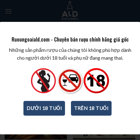
Skip
to
content
Tìm
kiếm:
Ruoungoaiald.com - Chuyên bán rượu chính hãng giá gốc
TRANG CHỦ
/
TOP 100
Những sản phẩm rượu của chúng tôi không phù hợp dành
cho người dưới 18 tuổi và phụ nữ đang mang thai.
DƯỚI 18 TUỔI
TRÊN 18 TUỔI