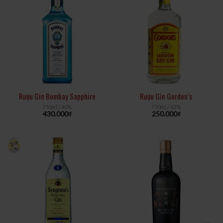
Rượu Gin Bombay Sapphire
Rượu Gin Gordon’s
750ml / 40%
750ml / 43%
430.000
₫
250.000
₫