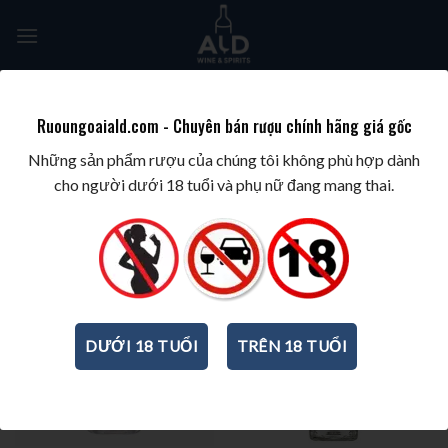
Skip
to
content
Tìm
kiếm:
Ruoungoaiald.com - Chuyên bán rượu chính hãng giá gốc
TRANG CHỦ
/
RƯỢU PHA CHẾ
/
RƯỢU GIN
Những sản phẩm rượu của chúng tôi không phù hợp dành
cho người dưới 18 tuổi và phụ nữ đang mang thai.
DƯỚI 18 TUỔI
TRÊN 18 TUỔI