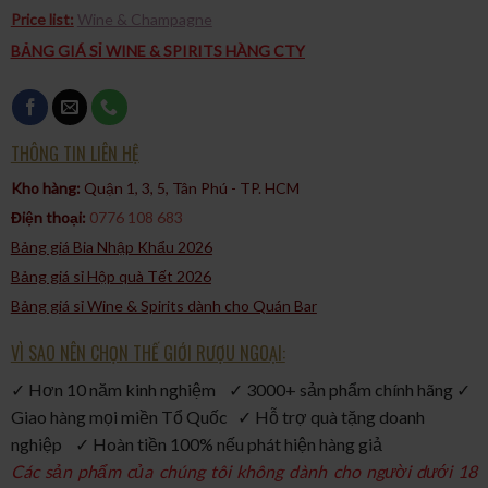
Price list:
Wine & Champagne
BẢNG GIÁ SỈ WINE & SPIRITS HÀNG CTY
THÔNG TIN LIÊN HỆ
Kho hàng:
Quận 1, 3, 5, Tân Phú - TP. HCM​
Điện thoại:
0776 108 683
Bảng giá Bia Nhập Khẩu 2026
Bảng giá sỉ Hộp quà Tết 2026
Bảng giá sỉ Wine & Spirits dành cho Quán Bar
VÌ SAO NÊN CHỌN THẾ GIỚI RƯỢU NGOẠI:
✓ Hơn 10 năm kinh nghiệm ✓ 3000+ sản phẩm chính hãng ✓
Giao hàng mọi miền Tổ Quốc ✓ Hỗ trợ quà tặng doanh
nghiệp ✓ Hoàn tiền 100% nếu phát hiện hàng giả
Các sản phẩm của chúng tôi không dành cho người dưới 18