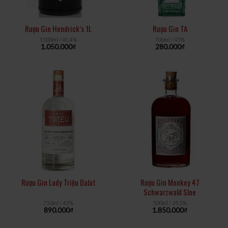
Rượu Gin Hendrick’s 1L
Rượu Gin TA
1000ml / 41,4%
700ml / 45%
1.050.000
₫
280.000
₫
Rượu Gin Lady Triệu Dalat
Rượu Gin Monkey 47
Schwarzwald Sloe
750ml / 45%
500ml / 29,5%
890.000
₫
1.850.000
₫