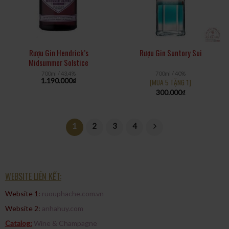
Rượu Gin Hendrick’s
Rượu Gin Suntory Sui
Midsummer Solstice
700ml / 43,4%
700ml / 40%
1.190.000
₫
[MUA 5 TẶNG 1]
300.000
₫
1
2
3
4
WEBSITE LIÊN KẾT:
Website 1:
ruouphache.com.vn
Website 2:
anhahuy.com
Catalog:
Wine & Champagne