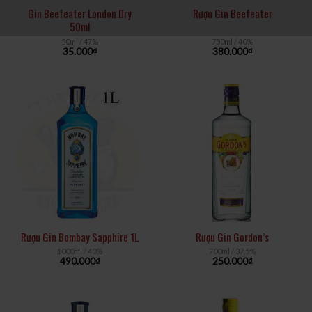
Gin Beefeater London Dry
Rượu Gin Beefeater
50ml
50ml / 47%
750ml / 40%
35.000
₫
380.000
₫
Rượu Gin Bombay Sapphire 1L
Rượu Gin Gordon’s
1000ml / 40%
700ml / 37,5%
490.000
₫
250.000
₫