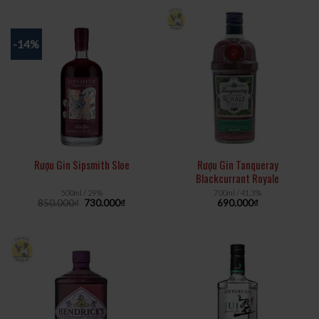
-14%
Rượu Gin Sipsmith Sloe
Rượu Gin Tanqueray
Blackcurrant Royale
500ml / 29%
700ml / 41,3%
850.000
₫
730.000
₫
690.000
₫