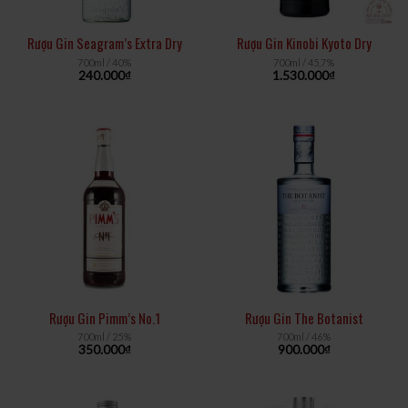
Rượu Gin Seagram’s Extra Dry
Rượu Gin Kinobi Kyoto Dry
700ml / 40%
700ml / 45,7%
240.000
₫
1.530.000
₫
Rượu Gin Pimm’s No.1
Rượu Gin The Botanist
700ml / 25%
700ml / 46%
350.000
₫
900.000
₫