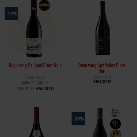
-13%
Rượu vang Pa Road Pinot Noir
Rượu vang Spy Valley Pinot
Noir
750ml / 13,5%
750ml / 13%
680.000
₫
[MUA 11 TẶNG 1]
750.000
₫
650.000
₫
-20%