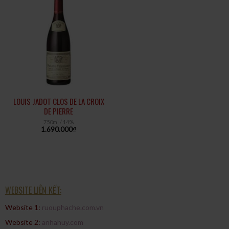
LOUIS JADOT CLOS DE LA CROIX
DE PIERRE
750ml / 14%
1.690.000
₫
WEBSITE LIÊN KẾT:
Website 1:
ruouphache.com.vn
Website 2:
anhahuy.com