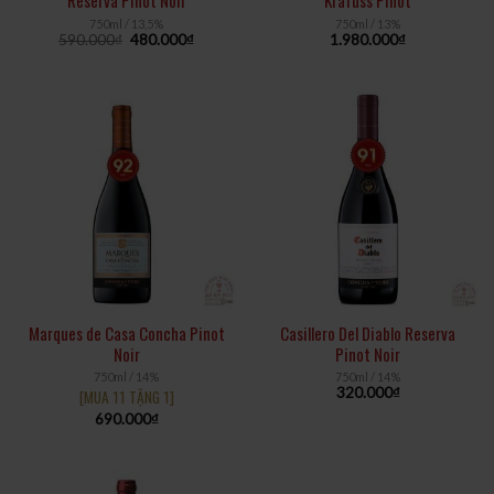
Reserva Pinot Noir
Krafuss Pinot
750ml / 13,5%
750ml / 13%
590.000
₫
480.000
₫
1.980.000
₫
Marques de Casa Concha Pinot
Casillero Del Diablo Reserva
Noir
Pinot Noir
750ml / 14%
750ml / 14%
320.000
₫
[MUA 11 TẶNG 1]
690.000
₫