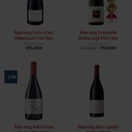
Rượu vang Louis Latour
Rượu vang Greywacke
Valmoissine Pinot Noir
Marlborough Pinot Noir
750ml / 13,5%
750ml / 13,5%
395.000
₫
990.000
₫
790.000
₫
-19%
Rượu vang Andica Gran
Rượu vang Alois Lageder