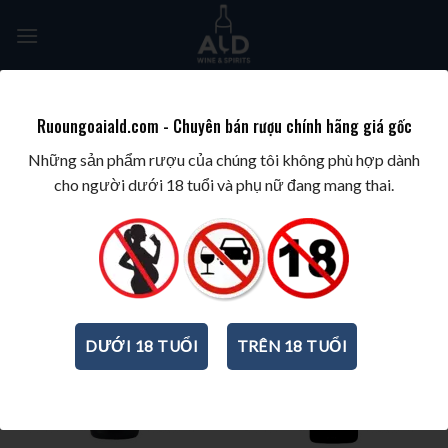
Skip
to
content
Tìm
kiếm:
Ruoungoaiald.com - Chuyên bán rượu chính hãng giá gốc
TRANG CHỦ
/
BEST WINES & SPIRITS
/
BEST WINES BY GRAPE
/
PINOT NOIR
Những sản phẩm rượu của chúng tôi không phù hợp dành
cho người dưới 18 tuổi và phụ nữ đang mang thai.
DƯỚI 18 TUỔI
TRÊN 18 TUỔI