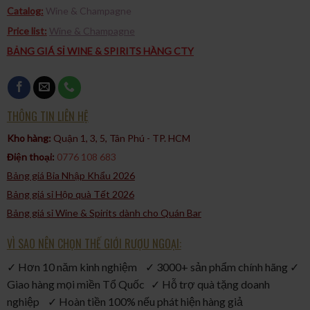
Catalog:
Wine & Champagne
Price list:
Wine & Champagne
BẢNG GIÁ SỈ WINE & SPIRITS HÀNG CTY
THÔNG TIN LIÊN HỆ
Kho hàng:
Quận 1, 3, 5, Tân Phú - TP. HCM​
Điện thoại:
0776 108 683
Bảng giá Bia Nhập Khẩu 2026
Bảng giá sỉ Hộp quà Tết 2026
Bảng giá sỉ Wine & Spirits dành cho Quán Bar
VÌ SAO NÊN CHỌN THẾ GIỚI RƯỢU NGOẠI:
✓ Hơn 10 năm kinh nghiệm ✓ 3000+ sản phẩm chính hãng ✓
Giao hàng mọi miền Tổ Quốc ✓ Hỗ trợ quà tặng doanh
nghiệp ✓ Hoàn tiền 100% nếu phát hiện hàng giả