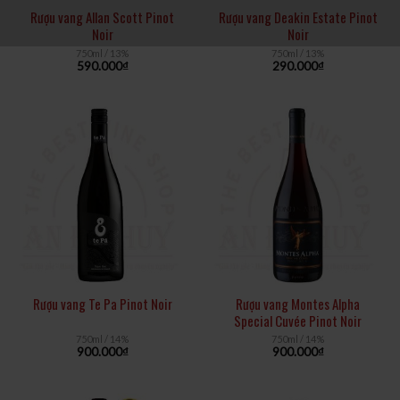
Rượu vang Allan Scott Pinot
Rượu vang Deakin Estate Pinot
Noir
Noir
750ml / 13%
750ml / 13%
590.000
₫
290.000
₫
Rượu vang Te Pa Pinot Noir
Rượu vang Montes Alpha
Special Cuvée Pinot Noir
750ml / 14%
750ml / 14%
900.000
₫
900.000
₫