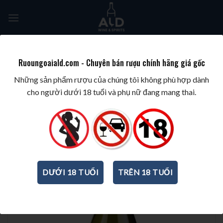
Skip
to
content
Tìm
kiếm:
Ruoungoaiald.com - Chuyên bán rượu chính hãng giá gốc
TRANG CHỦ
/
WINE/BIA/SAKE/SOJU
/
CHAMPAGNE/SPARKLING
Những sản phẩm rượu của chúng tôi không phù hợp dành
cho người dưới 18 tuổi và phụ nữ đang mang thai.
DƯỚI 18 TUỔI
TRÊN 18 TUỔI