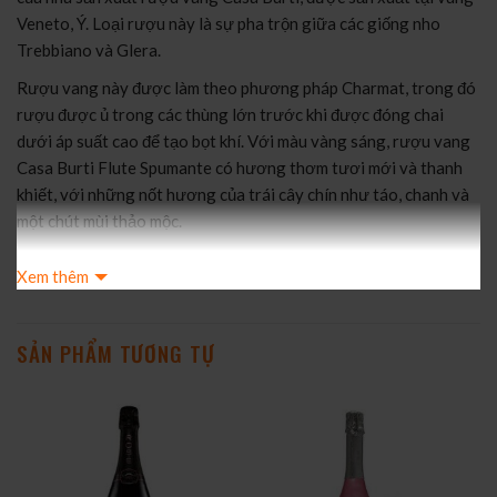
Veneto, Ý. Loại rượu này là sự pha trộn giữa các giống nho
Trebbiano và Glera.
Rượu vang này được làm theo phương pháp Charmat, trong đó
rượu được ủ trong các thùng lớn trước khi được đóng chai
dưới áp suất cao để tạo bọt khí. Với màu vàng sáng, rượu vang
Casa Burti Flute Spumante có hương thơm tươi mới và thanh
khiết, với những nốt hương của trái cây chín như táo, chanh và
một chút mùi thảo mộc.
Rượu vang Casa Burti Flute Spumante rất phổ biến vì sự nhẹ
Xem thêm
nhàng và dễ uống của nó. Nó thích hợp cho các buổi tiệc, lễ hội,
hay cũng có thể được thưởng thức vào bất kỳ dịp nào. Nó là
một lựa chọn tốt để kết hợp với các món ăn nhẹ nhàng như các
SẢN PHẨM TƯƠNG TỰ
loại hải sản, salad, hoặc các món ăn vặt như phô mai