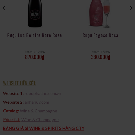
Rượu Luc Belaire Rare Rose
Rượu Fogoso Rosa
750ml / 12,5%
750ml / 5,5%
870.000
₫
380.000
₫
WEBSITE LIÊN KẾT:
Website 1:
ruouphache.com.vn
Website 2:
anhahuy.com
Catalog:
Wine & Champagne
Price list:
Wine & Champagne
BẢNG GIÁ SỈ WINE & SPIRITS HÀNG CTY