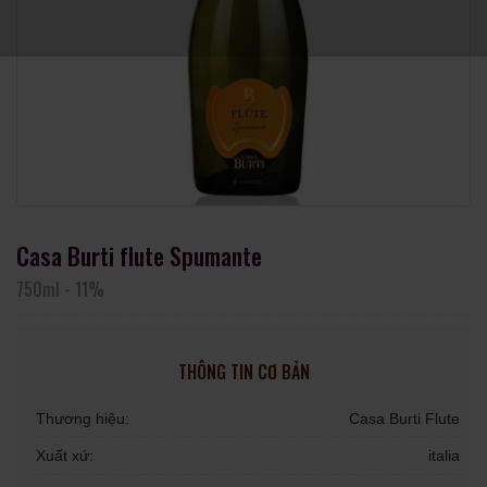
Casa Burti flute Spumante
750ml
-
11%
THÔNG TIN CƠ BẢN
Thương hiệu:
Casa Burti Flute
Xuất xứ:
italia