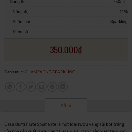
Dung tích:
750ml
Nồng độ:
11%
Phân loại:
Sparkling
Điểm số:
350.000
₫
Danh mục:
CHAMPAGNE/SPARKLING
MÔ TẢ
Casa Burti Flute Spumante là một loại rượu vang sủi bọt trắng
của nhà sản xuất rượu vang Casa Burti, được sản xuất tại vùng