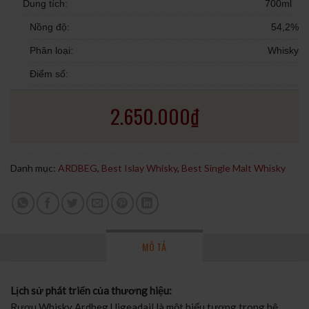
Dung tích:
700ml
Nồng độ:
54,2%
Phân loại:
Whisky
Điểm số:
2.650.000
₫
Danh mục:
ARDBEG
,
Best Islay Whisky
,
Best Single Malt Whisky
MÔ TẢ
Lịch sử phát triển của thương hiệu:
Rượu Whisky Ardbeg Uigeadail là một biểu tượng trong hệ