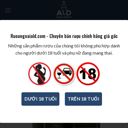
Skip
to
content
Tìm
kiếm:
Ruoungoaiald.com - Chuyên bán rượu chính hãng giá gốc
TRANG CHỦ
/
BEST WINES & SPIRITS
/
BEST ISLAY WHISKY
Những sản phẩm rượu của chúng tôi không phù hợp dành
cho người dưới 18 tuổi và phụ nữ đang mang thai.
DƯỚI 18 TUỔI
TRÊN 18 TUỔI