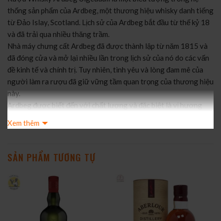
thống sản phẩm của Ardbeg, một thương hiệu whisky danh tiếng
từ Đảo Islay, Scotland. Lịch sử của Ardbeg bắt đầu từ thế kỷ 18
và đã trải qua nhiều thăng trầm.
Nhà máy chưng cất Ardbeg đã được thành lập từ năm 1815 và
đã đóng cửa và mở lại nhiều lần trong lịch sử của nó do các vấn
đề kinh tế và chính trị. Tuy nhiên, tình yêu và lòng đam mê của
người làm ra rượu đã giữ vững tầm quan trọng của thương hiệu
này.
Ardbeg được biết đến với chất lượng và đặc biệt là vị hương
khói than củi độc đáo, đã tạo nên danh tiếng và sự yêu thích của
Xem thêm
những người yêu thưởng thức whisky toàn cầu.
Đặc điểm Hương vị nổi bật:
Rượu Whisky Ardbeg Uigeadail nổi tiếng với sự phức tạp và đa
SẢN PHẨM TƯƠNG TỰ
dạng của hương vị:
Mùi: Mùi đặc trưng của Ardbeg Uigeadail bao gồm hương khói
than củi mạnh mẽ, hương mặn mà của biển cả và ghi chú của trái
cây chín mọng. Mùi này mang lại một trải nghiệm hòa quyện
giữa đất và biển.