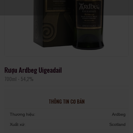
Rượu Ardbeg Uigeadail
700ml
-
54,2%
THÔNG TIN CƠ BẢN
Thương hiệu:
Ardbeg
Xuất xứ:
Scotland