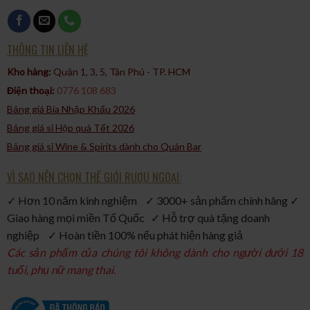
đích thực. Đây là một biểu tượng của sự hòa quyện giữa truyền
thống và sự sáng tạo trong ngành sản xuất whisky.
THÔNG TIN LIÊN HỆ
Kho hàng:
Quận 1, 3, 5, Tân Phú - TP. HCM​
Điện thoại:
0776 108 683
Bảng giá Bia Nhập Khẩu 2026
Bảng giá sỉ Hộp quà Tết 2026
Bảng giá sỉ Wine & Spirits dành cho Quán Bar
VÌ SAO NÊN CHỌN THẾ GIỚI RƯỢU NGOẠI:
✓ Hơn 10 năm kinh nghiệm ✓ 3000+ sản phẩm chính hãng ✓
Giao hàng mọi miền Tổ Quốc ✓ Hỗ trợ quà tặng doanh
nghiệp ✓ Hoàn tiền 100% nếu phát hiện hàng giả
Các sản phẩm của chúng tôi không dành cho người dưới 18
tuổi, phụ nữ mang thai.