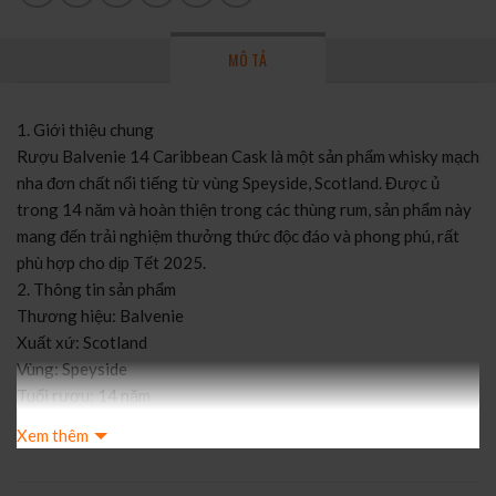
MÔ TẢ
1. Giới thiệu chung
Rượu Balvenie 14 Caribbean Cask là một sản phẩm whisky mạch
nha đơn chất nổi tiếng từ vùng Speyside, Scotland. Được ủ
trong 14 năm và hoàn thiện trong các thùng rum, sản phẩm này
mang đến trải nghiệm thưởng thức độc đáo và phong phú, rất
phù hợp cho dịp Tết 2025.
2. Thông tin sản phẩm
Thương hiệu: Balvenie
Xuất xứ: Scotland
Vùng: Speyside
Tuổi rượu: 14 năm
Dung tích: 700 ml
Xem thêm
Nồng độ: 43% ABV
Giá tham khảo: 3.050.000 VNĐ