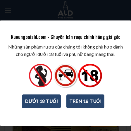
Skip
to
content
Tìm
kiếm:
Ruoungoaiald.com - Chuyên bán rượu chính hãng giá gốc
TRANG CHỦ
/
HỘP QUÀ TẾT
/
RƯỢU MẠNH
/
HỘP QUÀ TẾT 2025
Những sản phẩm rượu của chúng tôi không phù hợp dành
cho người dưới 18 tuổi và phụ nữ đang mang thai.
DƯỚI 18 TUỔI
TRÊN 18 TUỔI