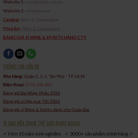
Website 1:
ruouphache.com.vn
giá trị cho món quà này.
Website 2:
anhahuy.com
Catalog:
Wine & Champagne
Price list:
Wine & Champagne
BẢNG GIÁ SỈ WINE & SPIRITS HÀNG CTY
THÔNG TIN LIÊN HỆ
Kho hàng:
Quận 1, 3, 5, Tân Phú - TP. HCM​
Điện thoại:
0776 108 683
Bảng giá Bia Nhập Khẩu 2026
Bảng giá sỉ Hộp quà Tết 2026
Bảng giá sỉ Wine & Spirits dành cho Quán Bar
VÌ SAO NÊN CHỌN THẾ GIỚI RƯỢU NGOẠI:
✓ Hơn 10 năm kinh nghiệm ✓ 3000+ sản phẩm chính hãng ✓