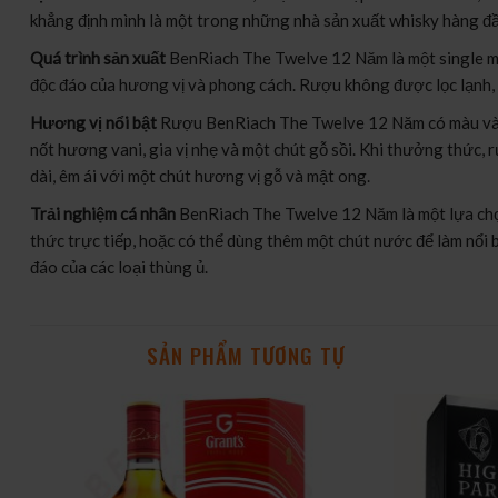
khẳng định mình là một trong những nhà sản xuất whisky hàng đầu
Quá trình sản xuất
BenRiach The Twelve 12 Năm là một single mal
độc đáo của hương vị và phong cách. Rượu không được lọc lạnh, gi
Hương vị nổi bật
Rượu BenRiach The Twelve 12 Năm có màu vàng s
nốt hương vani, gia vị nhẹ và một chút gỗ sồi. Khi thưởng thức, 
dài, êm ái với một chút hương vị gỗ và mật ong.
Trải nghiệm cá nhân
BenRiach The Twelve 12 Năm là một lựa chọn
thức trực tiếp, hoặc có thể dùng thêm một chút nước để làm nổi
đáo của các loại thùng ủ.
SẢN PHẨM TƯƠNG TỰ