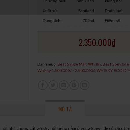
Thương hiệu:
BenRiach
Nồng độ:
Xuất xứ:
Scotland
Phân loại:
Dung tích:
700ml
Điểm số:
2.350.000
₫
Danh mục:
Best Single Malt Whisky
,
Best Speyside
Whisky 1.500.000₫ - 2.500.000₫
,
WHISKY SCOTC
MÔ TẢ
một nhà chưng cất whisky nổi tiếng nằm ở vùng Speyside của Scotland