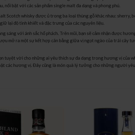
, nổi bật với các sản phẩm single malt đa dạng và phong phú.
t Scotch whisky được ủ trong ba loại thùng gỗ khác nhau: sherry, bo
ữ lại độ tinh khiết và đặc trưng của các nguyên liệu.
áng với ánh sắc hổ phách. Trên mũi, bạn sẽ cảm nhận được hương thơ
rượu mở ra một sự kết hợp cân bằng giữa vị ngọt ngào của trái cây tươ
 tuyệt vời cho những ai yêu thích sự đa dạng trong hương vị của wh
 bật các hương vị. Đây cũng là món quà lý tưởng cho những người yêu