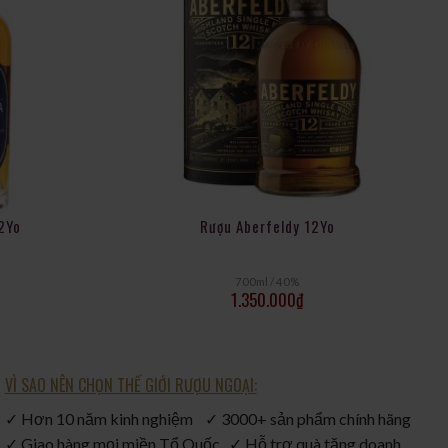
2Yo
Rượu Aberfeldy 12Yo
700ml / 40%
1.350.000
₫
VÌ SAO NÊN CHỌN THẾ GIỚI RƯỢU NGOẠI:
✓ Hơn 10 năm kinh nghiệm ✓ 3000+ sản phẩm chính hãng
✓ Giao hàng mọi miền Tổ Quốc ✓ Hỗ trợ quà tặng doanh