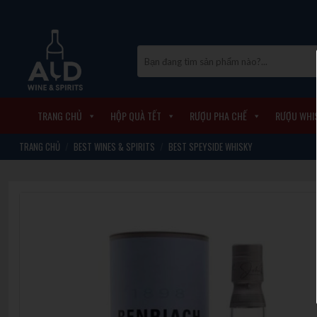
Skip
to
content
Tìm
kiếm:
TRANG CHỦ
HỘP QUÀ TẾT
RƯỢU PHA CHẾ
RƯỢU WHI
TRANG CHỦ
/
BEST WINES & SPIRITS
/
BEST SPEYSIDE WHISKY