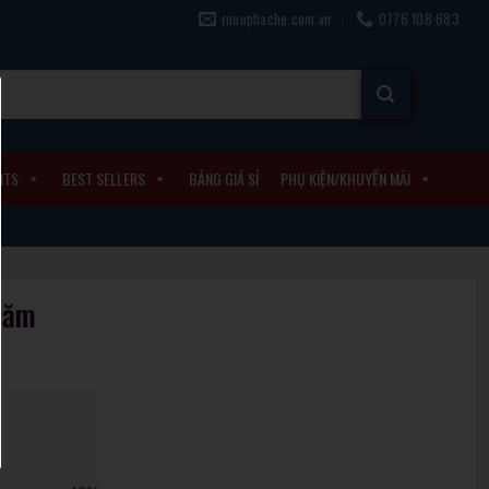
ruouphache.com.vn
0776 108 683
ITS
BEST SELLERS
BẢNG GIÁ SỈ
PHỤ KIỆN/KHUYẾN MÃI
năm