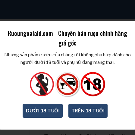
Ruoungoaiald.com - Chuyên bán rượu chính hãng
giá gốc
SKY
COGNAC/BRANDY
WINE/BIA/SAKE/SOJU
BEST WINES & SPIR
Những sản phẩm rượu của chúng tôi không phù hợp dành cho
người dưới 18 tuổi và phụ nữ đang mang thai.
Rượu Benriach The Twelve 12 
700ml
-
46%
DƯỚI 18 TUỔI
TRÊN 18 TUỔI
THÔNG TIN CƠ BẢN