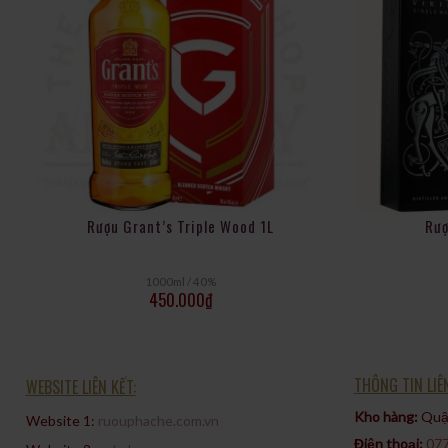
Rượu Grant’s Triple Wood 1L
Rượ
1000ml / 40%
450.000
₫
THÔNG TIN LIÊ
WEBSITE LIÊN KẾT:
Kho hàng:
Quận
Website 1:
ruouphache.com.vn
Điện thoại:
077