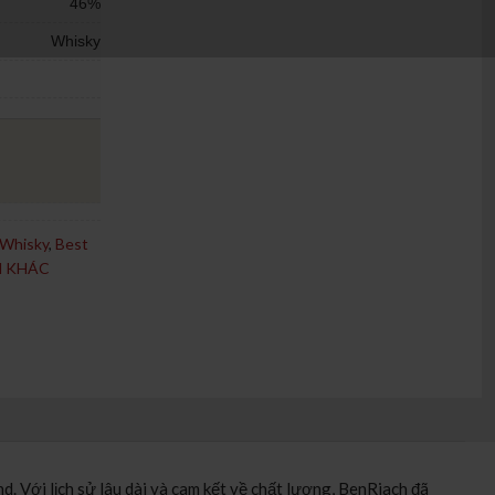
46%
Whisky
 Whisky
,
Best
H KHÁC
. Với lịch sử lâu dài và cam kết về chất lượng, BenRiach đã