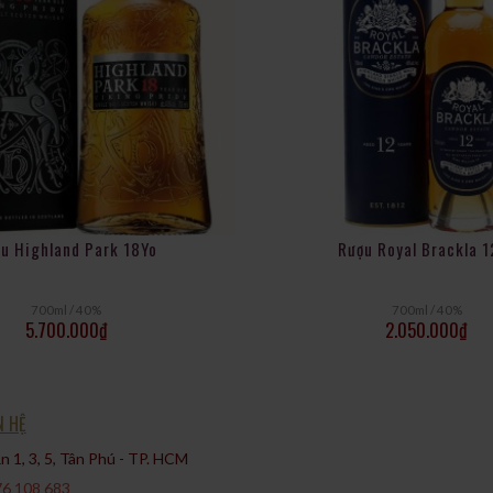
u Highland Park 18Yo
Rượu Royal Brackla 1
700ml / 40%
700ml / 40%
5.700.000
₫
2.050.000
₫
N HỆ
 1, 3, 5, Tân Phú - TP. HCM​
6 108 683