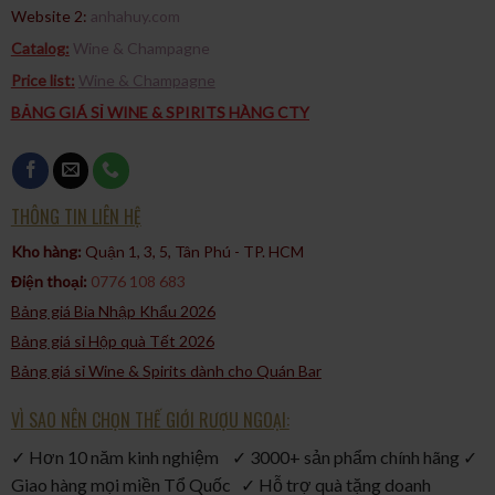
Website 2:
anhahuy.com
Catalog:
Wine & Champagne
Price list:
Wine & Champagne
BẢNG GIÁ SỈ WINE & SPIRITS HÀNG CTY
THÔNG TIN LIÊN HỆ
Kho hàng:
Quận 1, 3, 5, Tân Phú - TP. HCM​
Điện thoại:
0776 108 683
Bảng giá Bia Nhập Khẩu 2026
Bảng giá sỉ Hộp quà Tết 2026
Bảng giá sỉ Wine & Spirits dành cho Quán Bar
VÌ SAO NÊN CHỌN THẾ GIỚI RƯỢU NGOẠI:
✓ Hơn 10 năm kinh nghiệm ✓ 3000+ sản phẩm chính hãng ✓
Giao hàng mọi miền Tổ Quốc ✓ Hỗ trợ quà tặng doanh