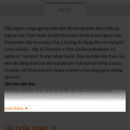
MÔ TẢ
Nếu ngành công nghiệp điện ảnh đã chứng minh được điều gì
(ngoài việc Tom Hanks là một kho báu), thì đó là mọi người yêu
thích phần tiếp theo hay. Chà, ý tưởng đó đang đến với thế giới
rượu whisky – đây là Toiteach a Dhà của Bunnahabhain, có
nghĩa là “Hai khói” trong tiếng Gaelic. Đây là phần tiếp theo của
món ăn bằng than bùn Bunnahabhain Toieach nổi tiếng của họ,
có phần cốt lõi phía trước là gia vị sherry tỏa sáng giữa những
làn khói.
Ghi chú nếm thử
Mũi Đậu phộng rang, quế và ớt đỏ, nho đen và rượu Port.
Vòm miệng Muối biển và cá muối, sô cô la đen, nho nho, một chút
dưa đỏ.
Xem thêm
Kết thúc lúa mạch, khói khô và hạt tiêu.
Whisky Advocate đánh giá 90/100 điểm:
Toieach A Dhà có
nghĩa là ‘hai khói’ trong tiếng Gaelic và theo sau Toieach đã
SẢN PHẨM TƯƠNG TỰ