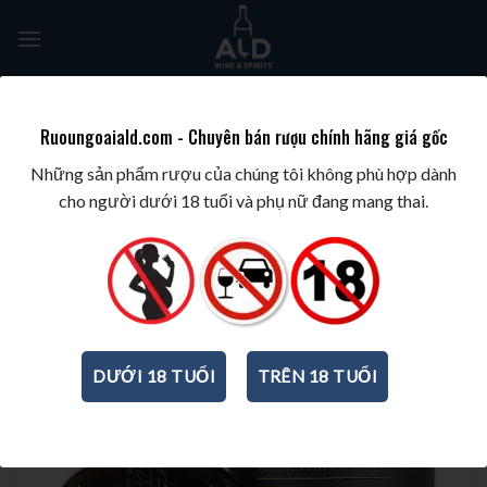
Skip
to
content
Tìm
kiếm:
Ruoungoaiald.com - Chuyên bán rượu chính hãng giá gốc
TRANG CHỦ
/
BEST WINES & SPIRITS
/
BEST ISLAY WHISKY
Những sản phẩm rượu của chúng tôi không phù hợp dành
cho người dưới 18 tuổi và phụ nữ đang mang thai.
DƯỚI 18 TUỔI
TRÊN 18 TUỔI