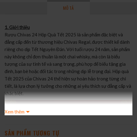
MÔ TẢ
1. Giới thiệu
Rượu Chivas 24 Hộp Quà Tết 2025 là sản phẩm đặc biệt và
đẳng cấp đến từ thương hiệu Chivas Regal, được thiết kế dành
riêng cho dịp Tết Nguyên Đán. Với tuổi rượu 24 năm, sản phẩm
này không chỉ đơn thuần là một chai whisky, mà còn là biểu
tượng của sự tinh tế và sang trọng, phù hợp để biếu tặng gia
đình, bạn bè hoặc đối tác trong những dịp lễ trọng đại. Hộp quà
Tết 2025 của Chivas 24 thể hiện sự hoàn hảo trong từng chi
tiết, là lựa chọn lý tưởng cho những ai yêu thích sự đẳng cấp và
khác biệt.
Xem thêm
SẢN PHẨM TƯƠNG TỰ