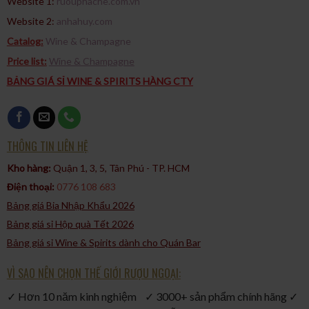
Website 1:
ruouphache.com.vn
loại whisky mạch nha và whisky ngũ cốc.
Website 2:
anhahuy.com
Catalog:
Wine & Champagne
Price list:
Wine & Champagne
BẢNG GIÁ SỈ WINE & SPIRITS HÀNG CTY
THÔNG TIN LIÊN HỆ
Kho hàng:
Quận 1, 3, 5, Tân Phú - TP. HCM​
Điện thoại:
0776 108 683
Bảng giá Bia Nhập Khẩu 2026
Bảng giá sỉ Hộp quà Tết 2026
3. Gợi ý thưởng thức
Bảng giá sỉ Wine & Spirits dành cho Quán Bar
Rượu Chivas 24 Hộp Quà Tết 2025 lý tưởng để thưởng thức
nguyên chất hoặc thêm một chút nước để làm dịu đi độ mạnh của
VÌ SAO NÊN CHỌN THẾ GIỚI RƯỢU NGOẠI:
rượu, giúp mở ra các tầng hương vị phức tạp. Ngoài ra, bạn
cũng có thể thử kết hợp với đá để tạo nên cảm giác tươi mát,
✓ Hơn 10 năm kinh nghiệm ✓ 3000+ sản phẩm chính hãng ✓