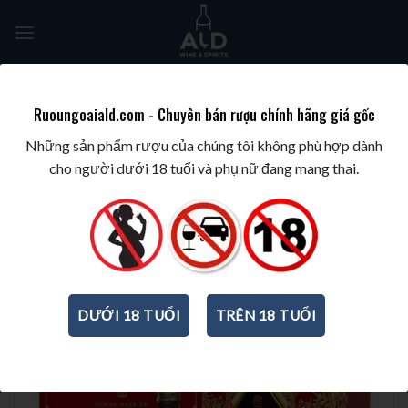
Skip
to
content
Tìm
kiếm:
Ruoungoaiald.com - Chuyên bán rượu chính hãng giá gốc
TRANG CHỦ
/
HỘP QUÀ TẾT
/
RƯỢU MẠNH
/
HỘP QUÀ TẾT 2025
Những sản phẩm rượu của chúng tôi không phù hợp dành
cho người dưới 18 tuổi và phụ nữ đang mang thai.
DƯỚI 18 TUỔI
TRÊN 18 TUỔI