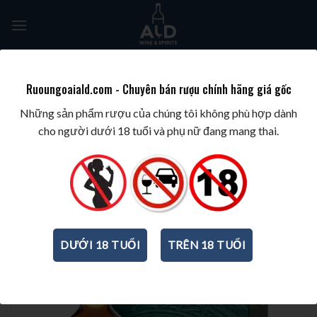
Skip
to
content
Tìm
kiếm:
Ruoungoaiald.com - Chuyên bán rượu chính hãng giá gốc
TRANG CHỦ
/
BEST WINES & SPIRITS
/
BEST HIGHLAND WHISKY
Những sản phẩm rượu của chúng tôi không phù hợp dành
cho người dưới 18 tuổi và phụ nữ đang mang thai.
DƯỚI 18 TUỔI
TRÊN 18 TUỔI