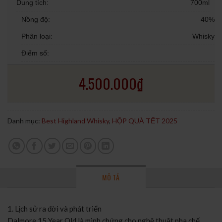
Dung tích:
700ml
Nồng độ:
40%
Phân loại:
Whisky
Điểm số:
4.500.000
₫
Danh mục:
Best Highland Whisky
,
HỘP QUÀ TẾT 2025
MÔ TẢ
1. Lịch sử ra đời và phát triển
Dalmore 15 Year Old là minh chứng cho nghệ thuật pha chế