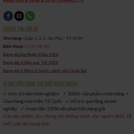
BẢNG GIÁ SỈ WINE & SPIRITS HÀNG CTY
THÔNG TIN LIÊN HỆ
Kho hàng:
Quận 1, 3, 5, Tân Phú - TP. HCM​
Điện thoại:
0776 108 683
Bảng giá Bia Nhập Khẩu 2026
Bảng giá sỉ Hộp quà Tết 2026
Bảng giá sỉ Wine & Spirits dành cho Quán Bar
VÌ SAO NÊN CHỌN THẾ GIỚI RƯỢU NGOẠI:
✓ Hơn 10 năm kinh nghiệm ✓ 3000+ sản phẩm chính hãng ✓
Giao hàng mọi miền Tổ Quốc ✓ Hỗ trợ quà tặng doanh
nghiệp ✓ Hoàn tiền 100% nếu phát hiện hàng giả
Các sản phẩm của chúng tôi không dành cho người dưới 18
tuổi, phụ nữ mang thai.