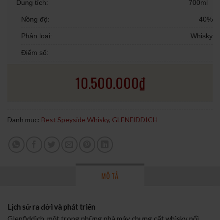
Dung tích:
700ml
Nồng độ:
40%
Phân loại:
Whisky
Điểm số:
10.500.000
₫
Danh mục:
Best Speyside Whisky
,
GLENFIDDICH
MÔ TẢ
Lịch sử ra đời và phát triển
Glenfiddich, một trong những nhà máy chưng cất whisky nổi