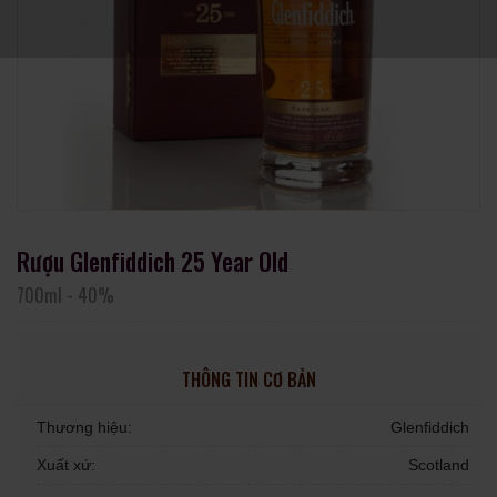
Rượu Glenfiddich 25 Year Old
700ml
-
40%
THÔNG TIN CƠ BẢN
Thương hiệu:
Glenfiddich
Xuất xứ:
Scotland