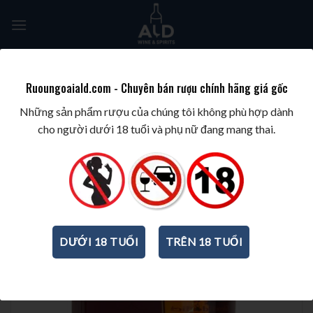
Skip
to
content
Tìm
kiếm:
Ruoungoaiald.com - Chuyên bán rượu chính hãng giá gốc
TRANG CHỦ
/
BEST WINES & SPIRITS
/
BEST SPEYSIDE WHISKY
Những sản phẩm rượu của chúng tôi không phù hợp dành
cho người dưới 18 tuổi và phụ nữ đang mang thai.
DƯỚI 18 TUỔI
TRÊN 18 TUỔI