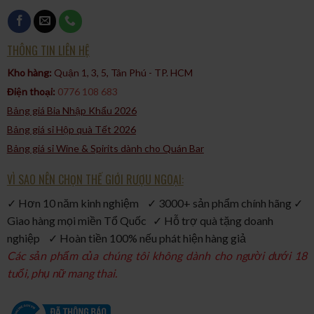
lượng vượt trội và sự tỉ mỉ trong quá trình sản xuất của
Glenfiddich.
THÔNG TIN LIÊN HỆ
Kho hàng:
Quận 1, 3, 5, Tân Phú - TP. HCM​
Điện thoại:
0776 108 683
Bảng giá Bia Nhập Khẩu 2026
Bảng giá sỉ Hộp quà Tết 2026
Bảng giá sỉ Wine & Spirits dành cho Quán Bar
VÌ SAO NÊN CHỌN THẾ GIỚI RƯỢU NGOẠI:
✓ Hơn 10 năm kinh nghiệm ✓ 3000+ sản phẩm chính hãng ✓
Giao hàng mọi miền Tổ Quốc ✓ Hỗ trợ quà tặng doanh
nghiệp ✓ Hoàn tiền 100% nếu phát hiện hàng giả
Các sản phẩm của chúng tôi không dành cho người dưới 18
tuổi, phụ nữ mang thai.