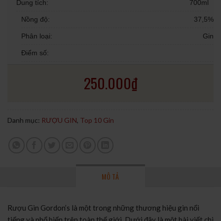
Dung tích:
700ml
Nồng độ:
37,5%
Phân loại:
Gin
Điểm số:
250.000
₫
Danh mục:
RƯỢU GIN
,
Top 10 Gin
MÔ TẢ
Rượu Gin Gordon’s là một trong những thương hiệu gin nổi
tiếng và phổ biến trên toàn thế giới. Dưới đây là một bài viết chi