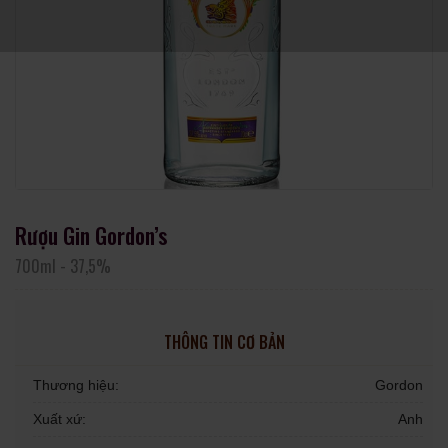
Rượu Gin Gordon’s
700ml
-
37,5%
THÔNG TIN CƠ BẢN
Thương hiệu:
Gordon
Xuất xứ:
Anh