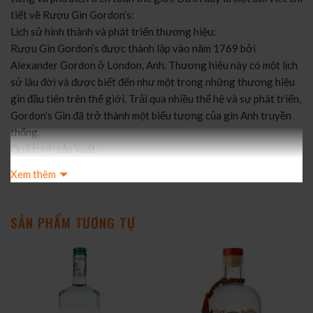
tiết về Rượu Gin Gordon’s:
Lịch sử hình thành và phát triển thương hiệu:
Rượu Gin Gordon’s được thành lập vào năm 1769 bởi
Alexander Gordon ở London, Anh. Thương hiệu này có một lịch
sử lâu đời và được biết đến như một trong những thương hiệu
gin đầu tiên trên thế giới. Trải qua nhiều thế hệ và sự phát triển,
Gordon’s Gin đã trở thành một biểu tượng của gin Anh truyền
thống.
Quá trình sản xuất:
Quá trình sản xuất Rượu Gin Gordon’s bắt đầu bằng việc chưng
Xem thêm
cất gạo lên men và pha trộn với các loại thảo mộc và gia vị.
Những thành phần chính bao gồm quả bách xù (juniper berries)
và hương liệu bổ sung như hạt tiêu đen, quả hồi, quả cam, cây
SẢN PHẨM TƯƠNG TỰ
ngải và một số gia vị khác. Sau đó, gin được lên men và chưng
cất trong các lò chưng cất truyền thống để tạo ra hương vị đặc
trưng của Rượu Gin Gordon’s.
Đặc điểm của Rượu:
Rượu Gin Gordon’s có một hương thơm đặc trưng của quả bách