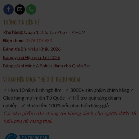
Giải thưởng Gold Medal tại cuộc thi International Wine and
Spirit Competition.
Giải thưởng Best Gin tại cuộc thi World Drinks Awards.
THÔNG TIN LIÊN HỆ
Giải thưởng Master Medal tại cuộc thi The Gin Masters.
Kho hàng:
Quận 1, 3, 5, Tân Phú - TP. HCM​
Rượu Gin Gordon’s đã trở thành một biểu tượng của thế giới
Điện thoại:
0776 108 683
gin và là một sự lựa chọn phổ biến cho những người yêu thích
cocktail và hương vị truyền thống của gin Anh
Bảng giá Bia Nhập Khẩu 2026
Bảng giá sỉ Hộp quà Tết 2026
Bảng giá sỉ Wine & Spirits dành cho Quán Bar
VÌ SAO NÊN CHỌN THẾ GIỚI RƯỢU NGOẠI:
✓ Hơn 10 năm kinh nghiệm ✓ 3000+ sản phẩm chính hãng ✓
Giao hàng mọi miền Tổ Quốc ✓ Hỗ trợ quà tặng doanh
nghiệp ✓ Hoàn tiền 100% nếu phát hiện hàng giả
Các sản phẩm của chúng tôi không dành cho người dưới 18
tuổi, phụ nữ mang thai.