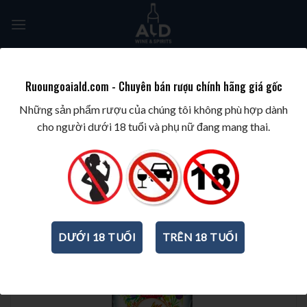
Skip
to
content
Tìm
kiếm:
Ruoungoaiald.com - Chuyên bán rượu chính hãng giá gốc
TRANG CHỦ
/
BEST SELLERS
/
TOP 10 GIN
Những sản phẩm rượu của chúng tôi không phù hợp dành
cho người dưới 18 tuổi và phụ nữ đang mang thai.
DƯỚI 18 TUỔI
TRÊN 18 TUỔI