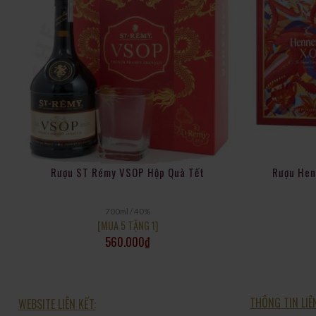
Rượu ST Rémy VSOP Hộp Quà Tết
Rượu Hen
700ml / 40%
[MUA 5 TẶNG 1]
560.000
₫
THÔNG TIN LIÊ
WEBSITE LIÊN KẾT: