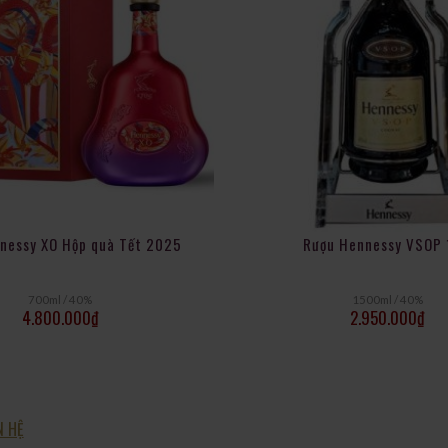
nessy XO Hộp quà Tết 2025
Rượu Hennessy VSOP 
700ml / 40%
1500ml / 40%
4.800.000
₫
2.950.000
₫
N HỆ