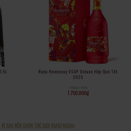
1.5L
Rượu Hennessy VSOP Deluxe Hộp Quà Tết
2025
700ml / 40%
1.750.000
₫
VÌ SAO NÊN CHỌN THẾ GIỚI RƯỢU NGOẠI: