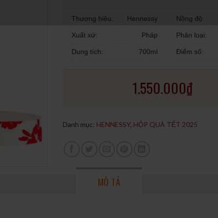
Thương hiệu:
Hennessy
Nồng độ:
Xuất xứ:
Pháp
Phân loại:
Dung tích:
700ml
Điểm số:
1.550.000
₫
Danh mục:
HENNESSY
,
HỘP QUÀ TẾT 2025
MÔ TẢ