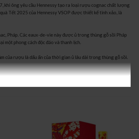
, khi ông yêu cầu Hennessy tạo ra loại rượu cognac chất lượng
p quà Tết 2025 của Hennessy VSOP được thiết kế tinh xảo, là
ac, Pháp. Các eaux-de-vie này được ủ trong thùng gỗ sồi Pháp
ại một phong cách độc đáo và thanh lịch.
của rượu là dấu ấn của thời gian ủ lâu dài trong thùng gỗ sồi.
có thể được dùng với đá để giảm độ mạnh, hoặc kết hợp trong
lâu đời và danh tiếng của thương hiệu Hennessy, cùng chất lượng
 sự trân trọng với người nhận.