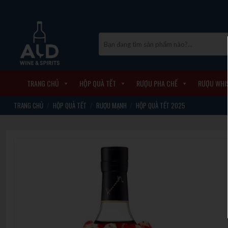
Skip
to
content
Tìm
kiếm:
TRANG CHỦ
HỘP QUÀ TẾT
RƯỢU PHA CHẾ
RƯỢU WHI
TRANG CHỦ
/
HỘP QUÀ TẾT
/
RƯỢU MẠNH
/
HỘP QUÀ TẾT 2025