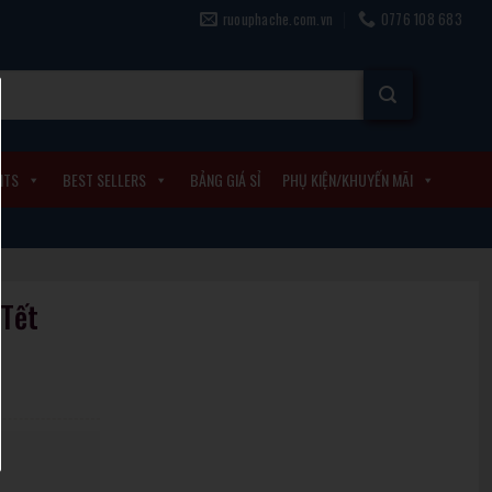
ruouphache.com.vn
0776 108 683
ITS
BEST SELLERS
BẢNG GIÁ SỈ
PHỤ KIỆN/KHUYẾN MÃI
Tết