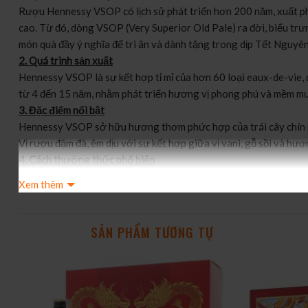
Rượu Hennessy VSOP có lịch sử phát triển hơn 200 năm, xuất p
cao. Từ đó, dòng VSOP (Very Superior Old Pale) ra đời, biểu tr
món quà đầy ý nghĩa để tri ân và dành tặng trong dịp Tết Nguyê
2. Quá trình sản xuất
Hennessy VSOP là sự kết hợp tỉ mỉ của hơn 60 loại eaux-de-vie
từ 4 đến 15 năm, nhằm phát triển hương vị phong phú và mềm mượ
3. Đặc điểm nổi bật
Hennessy VSOP sở hữu hương thơm phức hợp của trái cây chín mọn
Vị rượu đậm đà, êm dịu với sự kết hợp giữa vị vani, gỗ sồi và hươ
4. Cách thưởng thức phổ biến
Hennessy VSOP thích hợp để thưởng thức nguyên chất, giúp ngư
Xem thêm
các loại cocktail cổ điển như Hennessy Ginger và Hennessy High
5. Tại sao lại chọn nó?
Hennessy VSOP Hộp quà Tết 2025 là món quà hoàn hảo để tri ân n
SẢN PHẨM TƯƠNG TỰ
vượt trội của dòng VSOP, đây là sản phẩm biểu trưng cho sự sang