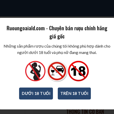
Ruoungoaiald.com - Chuyên bán rượu chính hãng
giá gốc
SKY
COGNAC/BRANDY
WINE/BIA/SAKE/SOJU
BEST WINES & SPIR
Những sản phẩm rượu của chúng tôi không phù hợp dành cho
người dưới 18 tuổi và phụ nữ đang mang thai.
Rượu Hennessy VSOP Hộp quà 
2025
700ml
-
40%
DƯỚI 18 TUỔI
TRÊN 18 TUỔI
THÔNG TIN CƠ BẢN