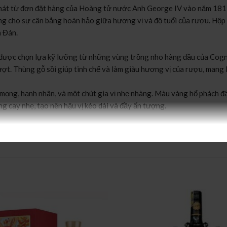
hát từ đơn đặt hàng của Hoàng tử nước Anh George IV vào năm 1817
ưng cho sự cân bằng hoàn hảo giữa hương vị và độ tuổi của rượu. Hộ
n Đán.
, được chọn lựa kỹ lưỡng từ những vùng trồng nho hàng đầu của Cogn
t. Thùng gỗ sồi giúp tinh chế và làm giàu hương vị của rượu, mang l
g, hạnh nhân, và một chút gia vị nhẹ nhàng. Màu vàng hổ phách đậm 
ng cay nhẹ, tạo nên hậu vị kéo dài và đầy ấn tượng.
ời uống cảm nhận được toàn bộ hương vị phong phú. Ngoài ra, rượu 
ball để tăng thêm sự phong phú trong trải nghiệm.
hững người thân yêu, bạn bè và đối tác trong dịp Tết. Với lịch sử 
 trọng và đẳng cấp, phù hợp với những dịp lễ quan trọng và thể hiện