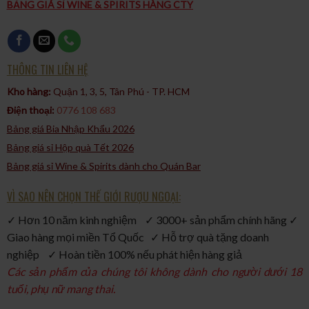
BẢNG GIÁ SỈ WINE & SPIRITS HÀNG CTY
THÔNG TIN LIÊN HỆ
Kho hàng:
Quận 1, 3, 5, Tân Phú - TP. HCM​
Điện thoại:
0776 108 683
Bảng giá Bia Nhập Khẩu 2026
Bảng giá sỉ Hộp quà Tết 2026
Bảng giá sỉ Wine & Spirits dành cho Quán Bar
VÌ SAO NÊN CHỌN THẾ GIỚI RƯỢU NGOẠI:
✓ Hơn 10 năm kinh nghiệm ✓ 3000+ sản phẩm chính hãng ✓
Giao hàng mọi miền Tổ Quốc ✓ Hỗ trợ quà tặng doanh
nghiệp ✓ Hoàn tiền 100% nếu phát hiện hàng giả
Các sản phẩm của chúng tôi không dành cho người dưới 18
tuổi, phụ nữ mang thai.