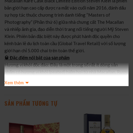
Macallan Rare Cask Black Limited Edition Steven Klein là phiên
bản giới hạn cao cấp được ra mắt vào cuối năm 2016, đánh dấu
sự hợp tác thuộc chương trình danh tiếng “Masters of
Photography” (Phần thứ 6) giữa nhà chưng cất The Macallan
và nhiếp ảnh gia, đạo diễn thời trang nổi tiếng người Mỹ Steven
Klein. Phiên bản đặc biệt này được phát hành độc quyền cho
kênh bán lẻ du lịch toàn cầu (Global Travel Retail) với số lượng
giới hạn chỉ 5.000 chai trên toàn thế giới.
🥃 Đặc điểm nổi bật của sản phẩm
Hương vị khói độc đáo: Đây là một trong số rất ít dòng sản
phẩm có hương vị khói (peated) hiếm hoi từ nhà Macallan. Rượu
có màu hổ phách đậm do được trưởng thành trong các thùng gỗ
Xem thêm
sồi tẩm rượu Sherry (Sherry seasoned casks) chọn lọc khắt khe
(chỉ chiếm dưới 1% lượng thùng ủ tại nhà máy).
Thiết kế phá cách: Hộp đựng và nhãn chai được tái thiết kế toàn
SẢN PHẨM TƯƠNG TỰ
bộ theo phong cách nghệ thuật đương đại đầy bí ẩn, ma mị của
Steven Klein, phá vỡ tính thẩm mỹ truyền thống của Macallan
để tôn vinh sự ngưng đọng của thời gian.
Thông số kỹ thuật: Dung tích 700ml với nồng độ cồn đạt 48%