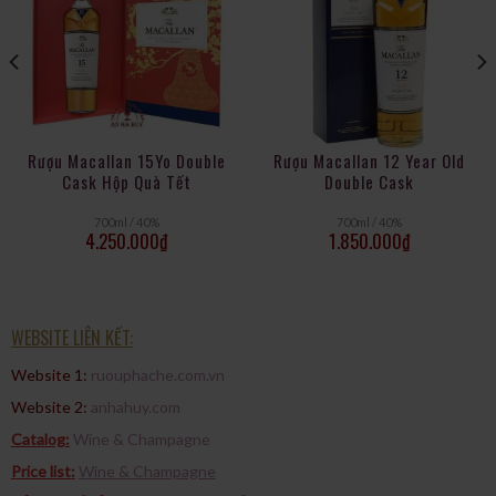
ABV, không lọc lạnh (Non-chill filtered) để giữ trọn vẹn hương
vị nguyên bản đậm đà.
Rượu Macallan 15Yo Double
Rượu Macallan 12 Year Old
Cask Hộp Quà Tết
Double Cask
700ml / 40%
700ml / 40%
4.250.000
₫
1.850.000
₫
WEBSITE LIÊN KẾT:
Website 1:
ruouphache.com.vn
Website 2:
anhahuy.com
Catalog:
Wine & Champagne
Price list:
Wine & Champagne