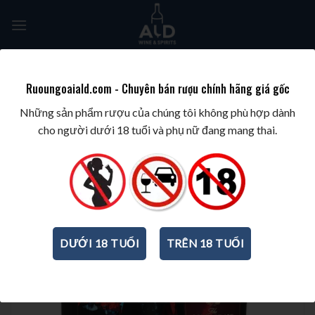
Skip
to
content
Tìm
kiếm:
Ruoungoaiald.com - Chuyên bán rượu chính hãng giá gốc
TRANG CHỦ
/
RƯỢU WHISKY
/
MACALLAN
Những sản phẩm rượu của chúng tôi không phù hợp dành
cho người dưới 18 tuổi và phụ nữ đang mang thai.
DƯỚI 18 TUỔI
TRÊN 18 TUỔI