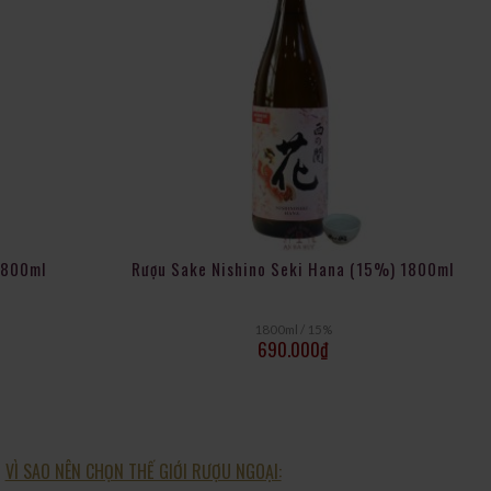
còn phù hợp với các món ăn có vị đậm như lẩu, đồ chiên hoặc các
1800ml
Rượu Sake Nishino Seki Hana (15%) 1800ml
1800ml / 15%
690.000
₫
VÌ SAO NÊN CHỌN THẾ GIỚI RƯỢU NGOẠI: