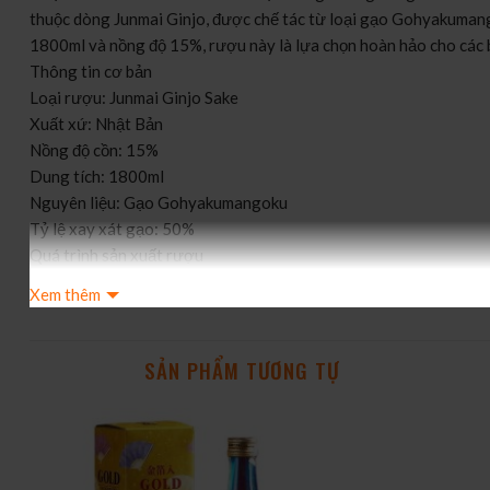
thuộc dòng Junmai Ginjo, được chế tác từ loại gạo Gohyakumang
1800ml và nồng độ 15%, rượu này là lựa chọn hoàn hảo cho các b
Thông tin cơ bản
Loại rượu: Junmai Ginjo Sake
Xuất xứ: Nhật Bản
Nồng độ cồn: 15%
Dung tích: 1800ml
Nguyên liệu: Gạo Gohyakumangoku
Tỷ lệ xay xát gạo: 50%
Quá trình sản xuất rượu
Daishichi Kaiden được sản xuất bằng phương pháp truyền thống 
Xem thêm
men, và ủ trong điều kiện kiểm soát nghiêm ngặt. Phương pháp này
Mô tả hương vị
Rượu Sake Daishichi Kaiden có hương thơm nhẹ nhàng và tinh tế,
SẢN PHẨM TƯƠNG TỰ
ngọt tự nhiên, cùng với cấu trúc mượt mà, đầy đặn. Hậu vị kéo dà
Đánh giá và nhận xét của khách hàng về chất lượng và giá cả
Daishichi Kaiden được nhiều người yêu thích bởi sự cân bằng h
với chất lượng vượt trội trong phân khúc Junmai Ginjo. Khách 