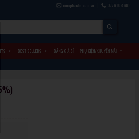
ruouphache.com.vn
0776 108 683
ITS
BEST SELLERS
BẢNG GIÁ SỈ
PHỤ KIỆN/KHUYẾN MÃI
15%)