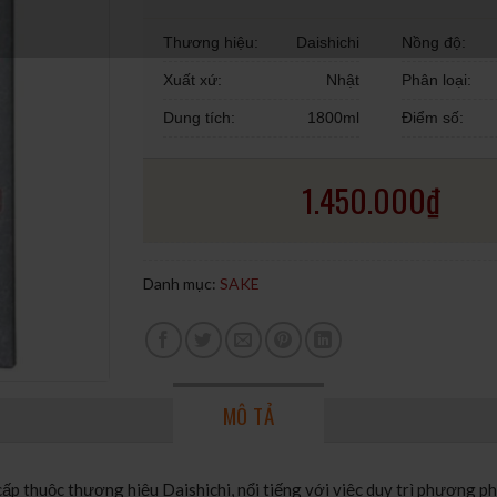
Thương hiệu:
Daishichi
Nồng độ:
Xuất xứ:
Nhật
Phân loại:
Dung tích:
1800ml
Điểm số:
1.450.000
₫
Danh mục:
SAKE
MÔ TẢ
p thuộc thương hiệu Daishichi, nổi tiếng với việc duy trì phương p