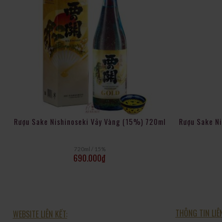
Phối hợp món ăn
Rượu Sake Daishichi Kaiden kết hợp tuyệt vời với các món ăn Nhậ
món hấp. Rượu có thể được uống ở nhiệt độ phòng, ướp lạnh hoặ
Rượu Sake Nishinoseki Vảy Vàng (15%) 720ml
Rượu Sake Ni
720ml / 15%
690.000
₫
THÔNG TIN LIÊ
WEBSITE LIÊN KẾT: