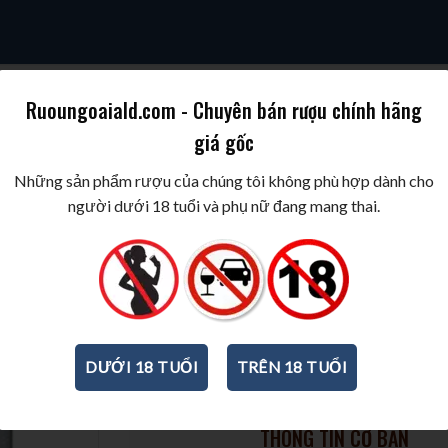
Ruoungoaiald.com - Chuyên bán rượu chính hãng
giá gốc
SKY
COGNAC/BRANDY
WINE/BIA/SAKE/SOJU
BEST WINES & SPIR
Những sản phẩm rượu của chúng tôi không phù hợp dành cho
người dưới 18 tuổi và phụ nữ đang mang thai.
Rượu Sake Daishichi Kaiden (
1800ml
1800ml
-
15%
DƯỚI 18 TUỔI
TRÊN 18 TUỔI
THÔNG TIN CƠ BẢN