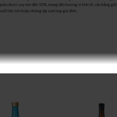
oku được xay mịn đến 50%, mang đến hương vị tinh tế, cân bằng giữa
uổi tiệc lớn hoặc những dịp sum họp gia đình.
Kimoto, một quy trình phức tạp và đòi hỏi sự tỉ mỉ cao. Gạo Gohyak
 giúp giữ lại hương vị tự nhiên và làm nổi bật sự tinh tế, thanh khi
 kết hợp giữa nốt hương của trái cây chín, hoa trắng và chút vị uma
i với sự thanh thoát, làm nổi bật sự hài hòa và đậm đà của rượu.
oàn hảo giữa hương vị và cấu trúc. Với giá khoảng 1.450.000 – 3.1
hàng đánh giá cao độ mượt mà của rượu cũng như sự đa dạng trong c