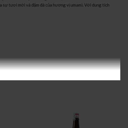
 sự tươi mới và đậm đà của hương vị umami. Với dung tích
umangoku sau khi được xay xát đến tỷ lệ 50%, được ngâm, lên
ết của sake, mang đến một sản phẩm có độ mịn và hương vị đậm đà.
mi. Khi thưởng thức, rượu mang đến vị chua nhẹ cân bằng với độ
40.000 VNĐ cho chai 1800ml, rượu này được xem là xứng đáng
ách thưởng thức, từ uống lạnh cho đến hâm nóng.