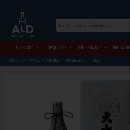
Skip
to
content
Tìm
kiếm:
TRANG CHỦ
HỘP QUÀ TẾT
RƯỢU PHA CHẾ
RƯỢU WHI
TRANG CHỦ
/
WINE/BIA/SAKE/SOJU
/
BIA/SAKE/SOJU
/
SAKE