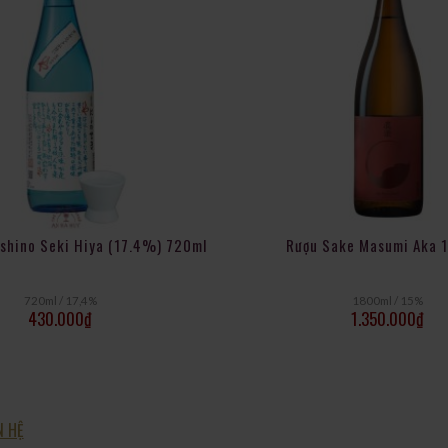
t Bản như sashimi, sushi, và các món hải sản nướng. Ngoài ra, rượu 
c hâm nóng tùy theo sở thích.
shino Seki Hiya (17.4%) 720ml
Rượu Sake Masumi Aka 
720ml / 17,4%
1800ml / 15%
430.000
₫
1.350.000
₫
N HỆ