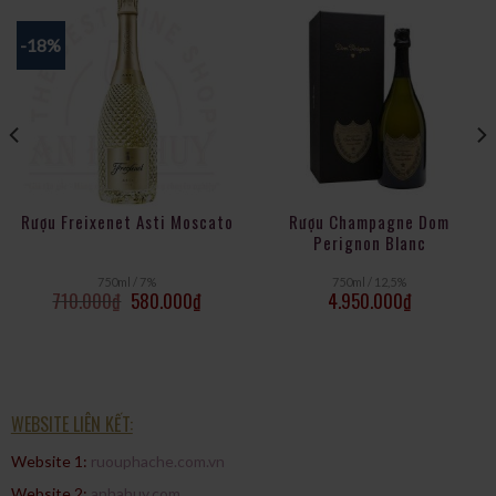
-18%
Rượu Freixenet Asti Moscato
Rượu Champagne Dom
Perignon Blanc
750ml / 7%
750ml / 12,5%
710.000
₫
580.000
₫
4.950.000
₫
WEBSITE LIÊN KẾT:
Website 1:
ruouphache.com.vn
Website 2:
anhahuy.com