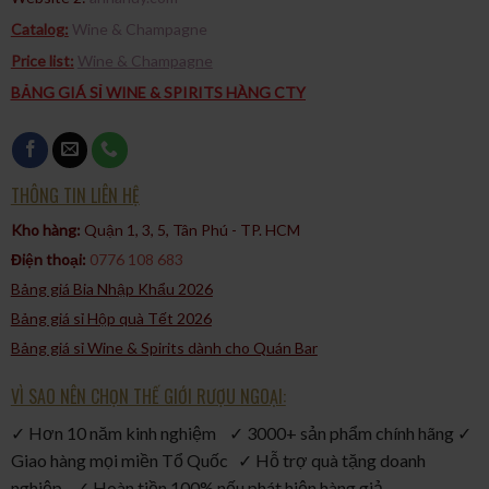
Catalog:
Wine & Champagne
Price list:
Wine & Champagne
BẢNG GIÁ SỈ WINE & SPIRITS HÀNG CTY
THÔNG TIN LIÊN HỆ
Kho hàng:
Quận 1, 3, 5, Tân Phú - TP. HCM​
Điện thoại:
0776 108 683
Bảng giá Bia Nhập Khẩu 2026
Bảng giá sỉ Hộp quà Tết 2026
Bảng giá sỉ Wine & Spirits dành cho Quán Bar
VÌ SAO NÊN CHỌN THẾ GIỚI RƯỢU NGOẠI:
✓ Hơn 10 năm kinh nghiệm ✓ 3000+ sản phẩm chính hãng ✓
Giao hàng mọi miền Tổ Quốc ✓ Hỗ trợ quà tặng doanh
nghiệp ✓ Hoàn tiền 100% nếu phát hiện hàng giả