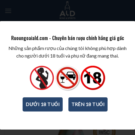
Skip
to
content
Tìm
kiếm:
Ruoungoaiald.com - Chuyên bán rượu chính hãng giá gốc
TRANG CHỦ
/
WINE/BIA/SAKE/SOJU
/
CHAMPAGNE/SPARKLING
Những sản phẩm rượu của chúng tôi không phù hợp dành
cho người dưới 18 tuổi và phụ nữ đang mang thai.
DƯỚI 18 TUỔI
TRÊN 18 TUỔI