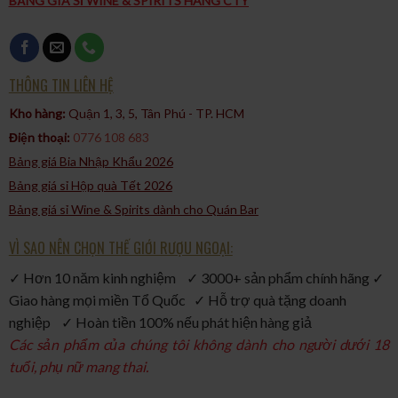
BẢNG GIÁ SỈ WINE & SPIRITS HÀNG CTY
THÔNG TIN LIÊN HỆ
Kho hàng:
Quận 1, 3, 5, Tân Phú - TP. HCM​
Điện thoại:
0776 108 683
Bảng giá Bia Nhập Khẩu 2026
Bảng giá sỉ Hộp quà Tết 2026
Bảng giá sỉ Wine & Spirits dành cho Quán Bar
VÌ SAO NÊN CHỌN THẾ GIỚI RƯỢU NGOẠI:
✓ Hơn 10 năm kinh nghiệm ✓ 3000+ sản phẩm chính hãng ✓
Giao hàng mọi miền Tổ Quốc ✓ Hỗ trợ quà tặng doanh
nghiệp ✓ Hoàn tiền 100% nếu phát hiện hàng giả
Các sản phẩm của chúng tôi không dành cho người dưới 18
tuổi, phụ nữ mang thai.