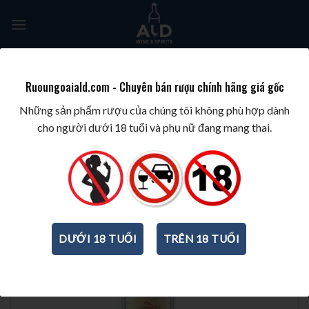
Skip
to
content
Tìm
kiếm:
Ruoungoaiald.com - Chuyên bán rượu chính hãng giá gốc
TRANG CHỦ
/
RƯỢU PHA CHẾ
/
RƯỢU TEQUILA
Những sản phẩm rượu của chúng tôi không phù hợp dành
cho người dưới 18 tuổi và phụ nữ đang mang thai.
DƯỚI 18 TUỔI
TRÊN 18 TUỔI