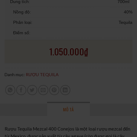
Dung tích:
700ml
Nồng độ:
40%
Phân loại:
Tequila
Điểm số:
1.050.000
₫
Danh mục:
RƯỢU TEQUILA
MÔ TẢ
Rượu Tequila Mezcal 400 Conejos là một loại rượu mezcal đến
từ Mexico, được sản xuất từ cây agave (còn được gọi là cây