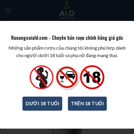
Skip
to
content
Tìm
kiếm:
Ruoungoaiald.com - Chuyên bán rượu chính hãng giá gốc
TRANG CHỦ
/
WINE/BIA/SAKE/SOJU
/
RƯỢU VANG CHILE
Những sản phẩm rượu của chúng tôi không phù hợp dành
cho người dưới 18 tuổi và phụ nữ đang mang thai.
-18%
DƯỚI 18 TUỔI
TRÊN 18 TUỔI