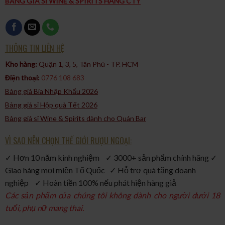
BẢNG GIÁ SỈ WINE & SPIRITS HÀNG CTY
THÔNG TIN LIÊN HỆ
Kho hàng:
Quận 1, 3, 5, Tân Phú - TP. HCM​
Điện thoại:
0776 108 683
Bảng giá Bia Nhập Khẩu 2026
Bảng giá sỉ Hộp quà Tết 2026
Bảng giá sỉ Wine & Spirits dành cho Quán Bar
VÌ SAO NÊN CHỌN THẾ GIỚI RƯỢU NGOẠI:
✓ Hơn 10 năm kinh nghiệm ✓ 3000+ sản phẩm chính hãng ✓
Giao hàng mọi miền Tổ Quốc ✓ Hỗ trợ quà tặng doanh
nghiệp ✓ Hoàn tiền 100% nếu phát hiện hàng giả
Các sản phẩm của chúng tôi không dành cho người dưới 18
tuổi, phụ nữ mang thai.