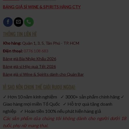
BẢNG GIÁ SỈ WINE & SPIRITS HÀNG CTY
THÔNG TIN LIÊN HỆ
Kho hàng:
Quận 1, 3, 5, Tân Phú - TP. HCM​
Điện thoại:
0776 108 683
Bảng giá Bia Nhập Khẩu 2026
Bảng giá sỉ Hộp quà Tết 2026
Bảng giá sỉ Wine & Spirits dành cho Quán Bar
VÌ SAO NÊN CHỌN THẾ GIỚI RƯỢU NGOẠI:
✓ Hơn 10 năm kinh nghiệm ✓ 3000+ sản phẩm chính hãng ✓
Giao hàng mọi miền Tổ Quốc ✓ Hỗ trợ quà tặng doanh
nghiệp ✓ Hoàn tiền 100% nếu phát hiện hàng giả
Các sản phẩm của chúng tôi không dành cho người dưới 18
tuổi, phụ nữ mang thai.