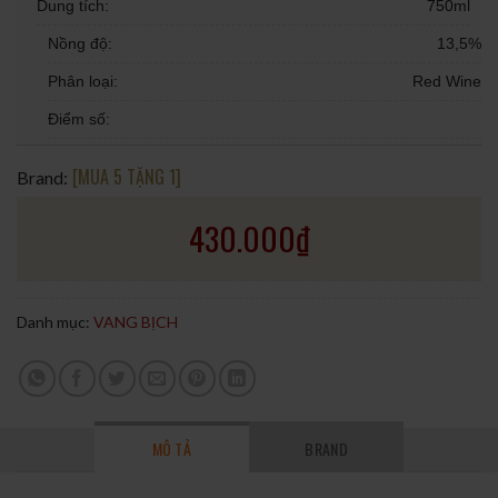
Dung tích:
750ml
Nồng độ:
13,5%
Phân loại:
Red Wine
Điểm số:
[MUA 5 TẶNG 1]
Brand:
430.000
₫
Danh mục:
VANG BỊCH
MÔ TẢ
BRAND