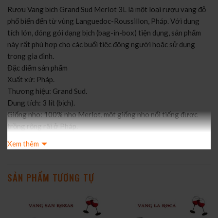
Rượu Vang bịch Grand Sud Merlot 3L là một loại rượu vang đỏ
phổ biến đến từ vùng Languedoc-Roussillon, Pháp. Với dung
tích lớn, đóng gói dạng bịch (bag-in-box) tiện dụng, sản phẩm
này rất phù hợp cho các buổi tiệc đông người hoặc sử dụng
trong gia đình.
Đặc điểm sản phẩm
Xuất xứ: Pháp.
Thương hiệu: Grand Sud.
Dung tích: 3 lít (bịch).
Giống nho: 100% nho Merlot, một giống nho nổi tiếng được
trồng rộng rãi ở Pháp.
Nồng độ cồn: 13.5%.
Xem thêm
Hương vị: Rượu có màu đỏ ruby tươi sáng, mang hương thơm
quyến rũ của trái cây chín mọng như anh đào đen, mận, dâu rừng,
kết hợp với các nốt hương thoang thoảng của sô-cô-la và thảo
SẢN PHẨM TƯƠNG TỰ
mộc. Vị rượu êm dịu, mượt mà và dễ uống, với hậu vị kéo dài.
Đóng gói: Hộp bịch có vòi rót tiện lợi, giúp bảo quản rượu tốt
hơn so với chai thủy tinh sau khi mở, có thể giữ được đến 6