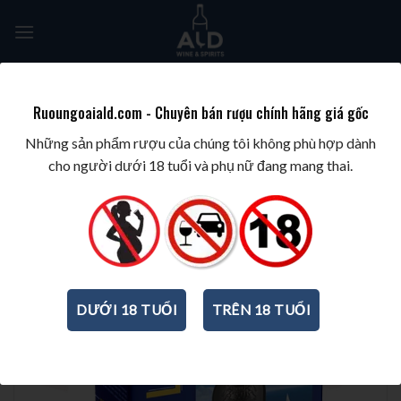
Skip
to
content
Tìm
kiếm:
Ruoungoaiald.com - Chuyên bán rượu chính hãng giá gốc
TRANG CHỦ
/
WINE/BIA/SAKE/SOJU
/
VANG BỊCH
Những sản phẩm rượu của chúng tôi không phù hợp dành
cho người dưới 18 tuổi và phụ nữ đang mang thai.
DƯỚI 18 TUỔI
TRÊN 18 TUỔI