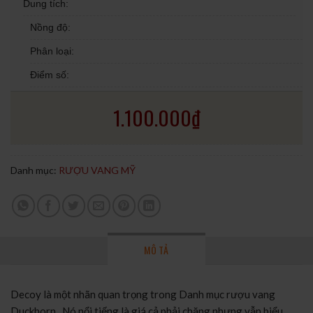
Dung tích:
Nồng độ:
Phân loại:
Điểm số:
1.100.000
₫
Danh mục:
RƯỢU VANG MỸ
MÔ TẢ
Decoy là một nhãn quan trọng trong Danh mục rượu vang
Duckhorn . Nó nổi tiếng là giá cả phải chăng nhưng vẫn biểu