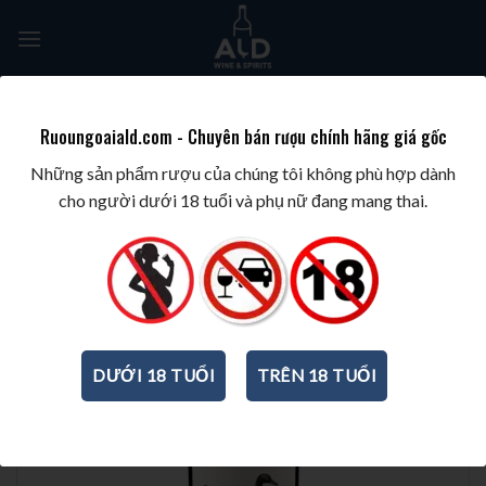
Skip
to
content
Tìm
kiếm:
Ruoungoaiald.com - Chuyên bán rượu chính hãng giá gốc
TRANG CHỦ
/
WINE/BIA/SAKE/SOJU
/
RƯỢU VANG MỸ
Những sản phẩm rượu của chúng tôi không phù hợp dành
cho người dưới 18 tuổi và phụ nữ đang mang thai.
DƯỚI 18 TUỔI
TRÊN 18 TUỔI