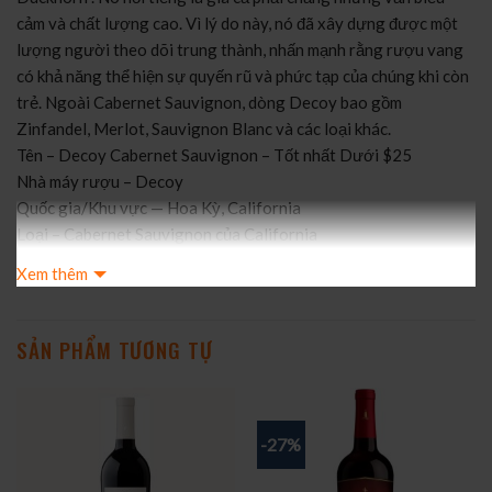
cảm và chất lượng cao. Vì lý do này, nó đã xây dựng được một
lượng người theo dõi trung thành, nhấn mạnh rằng rượu vang
có khả năng thể hiện sự quyến rũ và phức tạp của chúng khi còn
trẻ. Ngoài Cabernet Sauvignon, dòng Decoy bao gồm
Zinfandel, Merlot, Sauvignon Blanc và các loại khác.
Tên – Decoy Cabernet Sauvignon – Tốt nhất Dưới $25
Nhà máy rượu – Decoy
Quốc gia/Khu vực — Hoa Kỳ, California
Loại – Cabernet Sauvignon của California
Hương thơm – Boysenberry, mận, dâu đen, anh đào, hoa oải
Xem thêm
hương, hoa hồi
Nho – Cabernet Sauvignon
Hương vị – Quả mâm xôi, Cây mâm xôi, Quả sung, Quả mận,
SẢN PHẨM TƯƠNG TỰ
Sôcôla, Ca cao, Gia vị quế, Vani, Cassis
Hàm lượng cồn – 13%
Phong cách vang – Dry
-27%
Kết hợp — Bánh mì kẹp thịt Angus đen, Thịt nướng, Thịt cừu,
Thịt bò khô