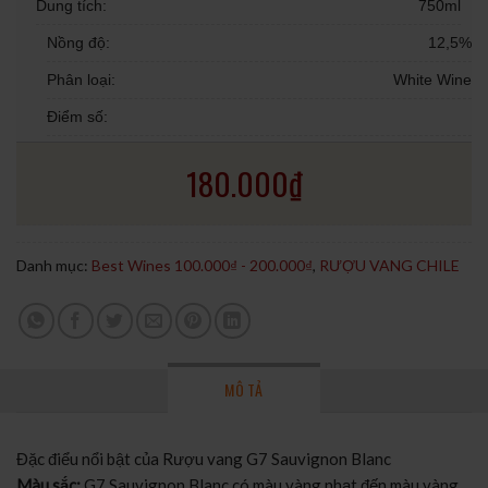
Dung tích:
750ml
Nồng độ:
12,5%
Phân loại:
White Wine
Điểm số:
180.000
₫
Danh mục:
Best Wines 100.000₫ - 200.000₫
,
RƯỢU VANG CHILE
MÔ TẢ
Đặc điểu nổi bật của Rượu vang G7 Sauvignon Blanc
Màu sắc:
G7 Sauvignon Blanc có màu vàng nhạt đến màu vàng