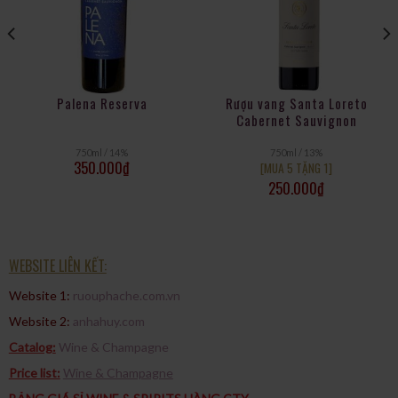
Palena Reserva
Rượu vang Santa Loreto
Cabernet Sauvignon
750ml / 14%
750ml / 13%
350.000
₫
[MUA 5 TẶNG 1]
250.000
₫
WEBSITE LIÊN KẾT:
Website 1:
ruouphache.com.vn
Website 2:
anhahuy.com
Catalog:
Wine & Champagne
Price list:
Wine & Champagne