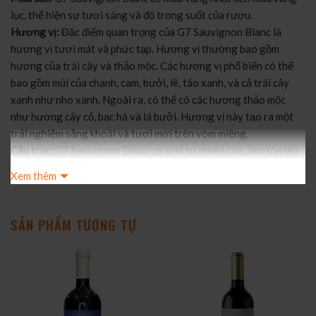
lục, thể hiện sự tươi sáng và độ trong suốt của rượu.
Hương vị:
Đặc điểm quan trọng của G7 Sauvignon Blanc là
hương vị tươi mát và phức tạp. Hương vị thường bao gồm
hương của trái cây và thảo mộc. Các hương vị phổ biến có thể
bao gồm mùi của chanh, cam, bưởi, lê, táo xanh, và cả trái cây
xanh như nho xanh. Ngoài ra, có thể có các hương thảo mộc
như hương cây cỏ, bạc hà và lá bưởi. Hương vị này tạo ra một
trải nghiệm sảng khoái và tươi mới trên vòm miệng.
Cấu trúc:
G7 Sauvignon Blanc có acid tự nhiên cao, làm tôn lên
tính tươi mát và sự sảng khoái của sản phẩm. Tuy nhiên, cấu
Xem thêm
trúc và độ mạnh của acid có thể thay đổi tùy thuộc vào khu vực
trồng nho và phong cách sản xuất của nhà sản xuất. Loại rượu
này thường được thiết kế để uống trẻ, trong thời gian ngắn sau
SẢN PHẨM TƯƠNG TỰ
khi mua về.
Thời gian ủ:
G7 Sauvignon Blanc không được ủ lâu và thường
được sản xuất để tiêu thụ trẻ. Thời gian ủ thường rất ngắn, chỉ
trong vài tháng để duy trì tính tươi mát và hương vị tươi ngon.