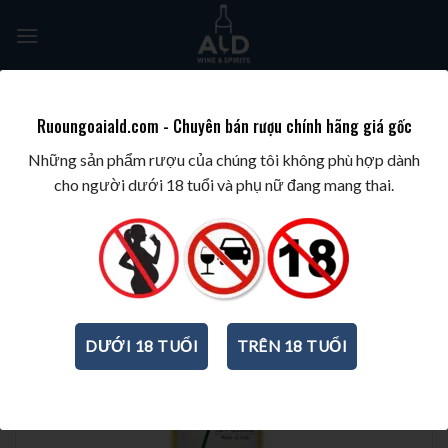
Skip
to
content
Tìm
kiếm:
Ruoungoaiald.com - Chuyên bán rượu chính hãng giá gốc
TRANG CHỦ
/
WINE/BIA/SAKE/SOJU
/
RƯỢU VANG CHILE
Những sản phẩm rượu của chúng tôi không phù hợp dành
cho người dưới 18 tuổi và phụ nữ đang mang thai.
DƯỚI 18 TUỔI
TRÊN 18 TUỔI