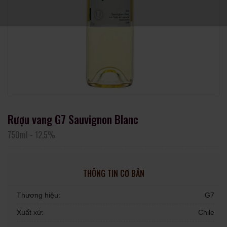
Rượu vang G7 Sauvignon Blanc
750ml
-
12,5%
THÔNG TIN CƠ BẢN
Thương hiệu:
G7
Xuất xứ:
Chile