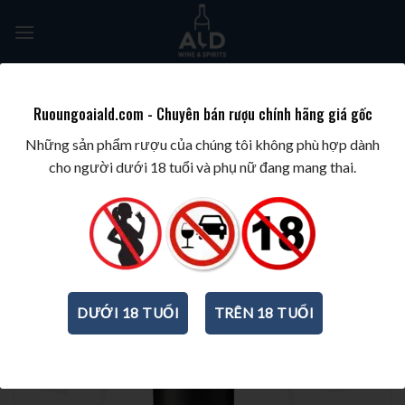
Skip
to
content
Tìm
kiếm:
Ruoungoaiald.com - Chuyên bán rượu chính hãng giá gốc
TRANG CHỦ
/
WINE/BIA/SAKE/SOJU
/
RƯỢU VANG CHILE
Những sản phẩm rượu của chúng tôi không phù hợp dành
cho người dưới 18 tuổi và phụ nữ đang mang thai.
DƯỚI 18 TUỔI
TRÊN 18 TUỔI