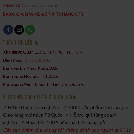
Hậu vị: Dài lâu, mượt mà với chút chát nhẹ tinh tế.
Price list:
Wine & Champagne
6. Kết hợp món ăn
BẢNG GIÁ SỈ WINE & SPIRITS HÀNG CTY
Grey Cabernet Sauvignon là lựa chọn lý tưởng để kết hợp với:
Thịt đỏ nướng: Bò bít tết, sườn cừu nướng than hoa, thịt
nướng BBQ.
Món hầm đậm vị: Bò sốt vang, thịt heo om rượu vang, gà sốt
THÔNG TIN LIÊN HỆ
tiêu đen.
Kho hàng:
Quận 1, 3, 5, Tân Phú - TP. HCM​
Phô mai lâu năm: Parmesan, Gouda, Cheddar.
Điện thoại:
0776 108 683
Bảng giá Bia Nhập Khẩu 2026
Bảng giá sỉ Hộp quà Tết 2026
Bảng giá sỉ Wine & Spirits dành cho Quán Bar
VÌ SAO NÊN CHỌN THẾ GIỚI RƯỢU NGOẠI:
✓ Hơn 10 năm kinh nghiệm ✓ 3000+ sản phẩm chính hãng ✓
Giao hàng mọi miền Tổ Quốc ✓ Hỗ trợ quà tặng doanh
nghiệp ✓ Hoàn tiền 100% nếu phát hiện hàng giả
Các sản phẩm của chúng tôi không dành cho người dưới 18