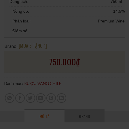
Dung tích:
750ml
Nồng độ:
14,5%
Phân loại:
Premium Wine
Điểm số:
[MUA 5 TẶNG 1]
Brand:
750.000
₫
Danh mục:
RƯỢU VANG CHILE
MÔ TẢ
BRAND