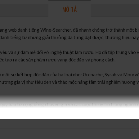
MÔ TẢ
ang web danh tiếng Wine-Searcher, đã nhanh chóng trở thành một bi
 và danh tiếng từ những giải thưởng đã từng đạt được, thương hiệu n
yêu và sự đam mê đối với nghệ thuật làm rượu. Họ đã tập trung vào v
ệc tạo ra các sản phẩm rượu vang độc đáo và phong cách.
 một sự kết hợp độc đáo của ba loại nho: Grenache, Syrah và Mourvè
hương gia vị như tiêu đen và thảo mộc nâng tầm trải nghiệm hương vị
ý báu từ cộng đồng chuyên gia và các cuộc thi uy tín trong ngành 
đánh giá uy tín như Wine-Searcher chứng tỏ sự xuất sắc và sự phong
GSM đã từng đạt giải thưởng tại các cuộc thi quốc tế uy tín như G
 tiếng từ những giải thưởng đã từng đạt được, rượu vang Le Grand N
đĩa bữa của họ.