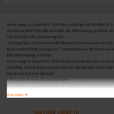
Rượu vang Le Grand Noir GSM, được đánh giá với 90 điểm từ tr
Với lịch sử phát triển đầy kiên định, đặc điểm hương vị nổi bật
Lịch sử phát triển của thương hiệu:
Thương hiệu Le Grand Noir bắt đầu hành trình của mình với tình 
giữa truyền thống và sáng tạo. Thương hiệu này đã tự hào về vi
Đặc điểm Hương vị nổi bật:
Rượu vang Le Grand Noir GSM nổi bật với màu đỏ ruby rực rỡ và
cân bằng. Hương thơm của quả mâm xôi, dâu tây đen, và các nốt 
mà và tròn trịa trên đầu lưỡi.
Một số giải thưởng đã từng đạt được:
Rượu vang Le Grand Noir GSM đã nhận được nhiều giải thưởng qu
Đánh giá 90 điểm từ Wine-Searcher: Đánh giá cao từ một nguồn 
Xem thêm
Giải Thưởng Vang Thế Giới (World Wine Awards): Le Grand Noir 
Với lịch sử phát triển đầy kiên định, hương vị đa dạng và danh
thức rượu vang và đang tìm kiếm một trải nghiệm đẳng cấp trên 
SẢN PHẨM TƯƠNG TỰ