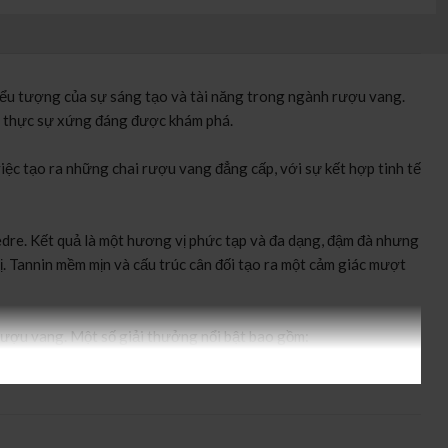
ểu tượng của sự sáng tạo và tài năng trong ngành rượu vang.
ày thực sự xứng đáng được khám phá.
iệc tạo ra những chai rượu vang đẳng cấp, với sự kết hợp tinh tế
dre. Kết quả là một hương vị phức tạp và đa dạng, đậm đà nhưng
. Tannin mềm mịn và cấu trúc cân đối tạo ra một cảm giác mượt
rượu vang. Một số giải thưởng nổi bật bao gồm:
 cách độc đáo của sản phẩm này.
iải Thưởng Vang Thế Giới.
oir GSM là một lựa chọn xuất sắc cho những người yêu thưởng