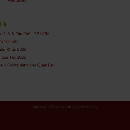
N HỆ
 1, 3, 5, Tân Phú - TP. HCM​
6 108 683
Nhập Khẩu 2026
p quà Tết 2026
ne & Spirits dành cho Quán Bar
Bản quyền © 2015 Rượu ngoại An Hà Huy