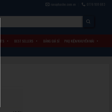
ruouphache.com.vn
0776 108 683
ITS
BEST SELLERS
BẢNG GIÁ SỈ
PHỤ KIỆN/KHUYẾN MÃI