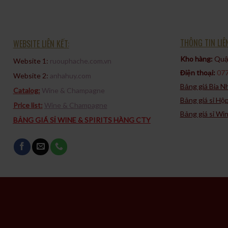
THÔNG TIN LIÊ
WEBSITE LIÊN KẾT:
Kho hàng:
Quận
Website 1:
ruouphache.com.vn
Điện thoại:
077
Website 2:
anhahuy.com
Bảng giá Bia 
Catalog:
Wine & Champagne
Bảng giá sỉ Hộ
Price list:
Wine & Champagne
Bảng giá sỉ Wi
BẢNG GIÁ SỈ WINE & SPIRITS HÀNG CTY