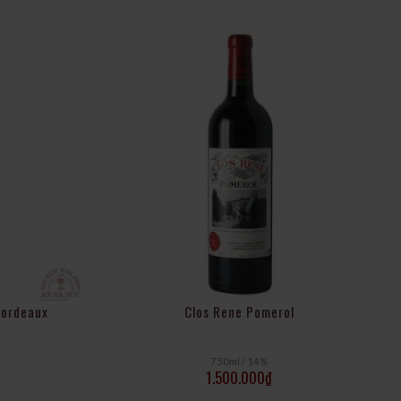
Bordeaux
Clos Rene Pomerol
750ml / 14%
1.500.000
₫