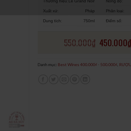
Thương hiệu:
Le Grand Noir
Nồng độ:
Xuất xứ:
Pháp
Phân loại:
Dung tích:
750ml
Điểm số:
550.000
₫
450.000
Danh mục:
Best Wines 400.000₫ - 500.000₫
,
RƯỢU