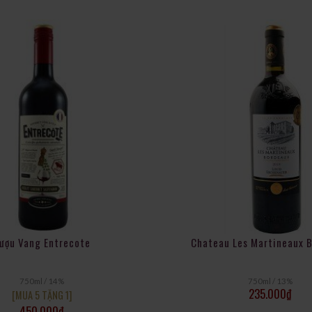
ượu Vang Entrecote
Chateau Les Martineaux 
750ml / 14%
750ml / 13%
235.000
₫
[MUA 5 TẶNG 1]
450.000
₫