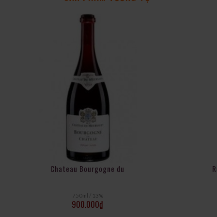
Chateau Bourgogne du
R
750ml / 13%
900.000
₫