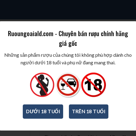
Ruoungoaiald.com - Chuyên bán rượu chính hãng
giá gốc
SKY
COGNAC/BRANDY
WINE/BIA/SAKE/SOJU
BEST WINES & SPIR
Những sản phẩm rượu của chúng tôi không phù hợp dành cho
người dưới 18 tuổi và phụ nữ đang mang thai.
Rượu vang Le Grand Noir GSM
750ml
-
13,5%
DƯỚI 18 TUỔI
TRÊN 18 TUỔI
THÔNG TIN CƠ BẢN