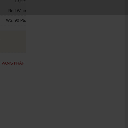
13,5%
Red Wine
WS: 90 Pts
₫
 VANG PHÁP