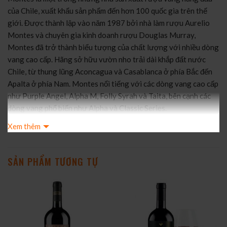
của Chile, xuất khẩu sản phẩm đến hơn 100 quốc gia trên thế
giới. Được thành lập vào năm 1987 bởi nhà làm rượu Aurelio
Montes và chuyên gia kinh doanh rượu Douglas Murray,
Montes đã trở thành biểu tượng của chất lượng với nhiều dòng
vang cao cấp. Hãng sở hữu vườn nho trải dài khắp đất nước
Chile, từ thung lũng Aconcagua và Casablanca ở phía Bắc đến
Apalta ở phía Nam. Montes nổi tiếng với các dòng vang cao cấp
như Purple Angel, Alpha M, Folly Syrah và Taita, bên cạnh các
dòng vang phổ biến như Alpha và Classic Series.
2. Quá trình sản xuất
Xem thêm
Montes Alpha Syrah là sự kết hợp của 90% Syrah, 7% Cabernet
Sauvignon và 3% Viognier. Nho được thu hoạch vào ban đêm
hoặc sáng sớm để bảo toàn độ tươi mát. Sau khi lên men, 50%
SẢN PHẨM TƯƠNG TỰ
rượu được ủ trong thùng gỗ sồi Pháp mới trong 12 tháng, giúp
tăng cường độ sâu và phức hợp hương vị. Quá trình này tạo ra
một loại vang đỏ đậm đà, cân bằng giữa hương trái cây và các
nốt gỗ sồi tinh tế.
3. Đặc điểm nổi bật