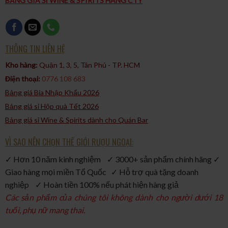
BẢNG GIÁ SỈ WINE & SPIRITS HÀNG CTY
Descorchados – Patricio Tapia: 91/100 điểm (Niên vụ 2020,
nếm thử vào tháng 1/2023)
THÔNG TIN LIÊN HỆ
Kho hàng:
Quận 1, 3, 5, Tân Phú - TP. HCM​
Điện thoại:
0776 108 683
Bảng giá Bia Nhập Khẩu 2026
Bảng giá sỉ Hộp quà Tết 2026
Bảng giá sỉ Wine & Spirits dành cho Quán Bar
VÌ SAO NÊN CHỌN THẾ GIỚI RƯỢU NGOẠI:
✓ Hơn 10 năm kinh nghiệm ✓ 3000+ sản phẩm chính hãng ✓
Giao hàng mọi miền Tổ Quốc ✓ Hỗ trợ quà tặng doanh
nghiệp ✓ Hoàn tiền 100% nếu phát hiện hàng giả
Các sản phẩm của chúng tôi không dành cho người dưới 18
tuổi, phụ nữ mang thai.