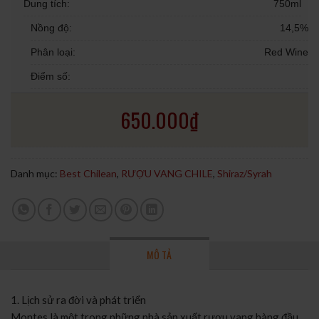
Dung tích:
750ml
Nồng độ:
14,5%
Phân loại:
Red Wine
Điểm số:
650.000
₫
Danh mục:
Best Chilean
,
RƯỢU VANG CHILE
,
Shiraz/Syrah
MÔ TẢ
1. Lịch sử ra đời và phát triển
Montes là một trong những nhà sản xuất rượu vang hàng đầu