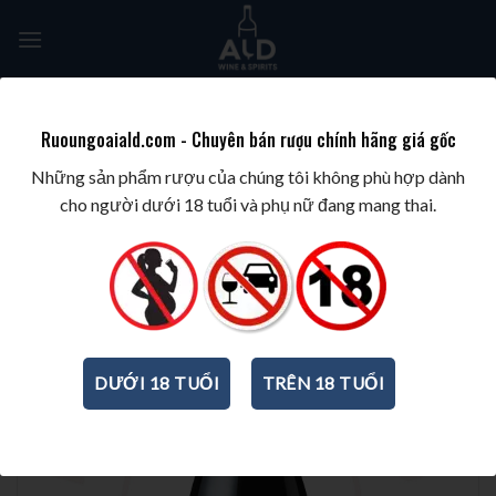
Skip
to
content
Tìm
kiếm:
Ruoungoaiald.com - Chuyên bán rượu chính hãng giá gốc
TRANG CHỦ
/
BEST WINES & SPIRITS
/
BEST WINES BY GRAPE
/
SHIRAZ/SYRAH
Những sản phẩm rượu của chúng tôi không phù hợp dành
cho người dưới 18 tuổi và phụ nữ đang mang thai.
DƯỚI 18 TUỔI
TRÊN 18 TUỔI