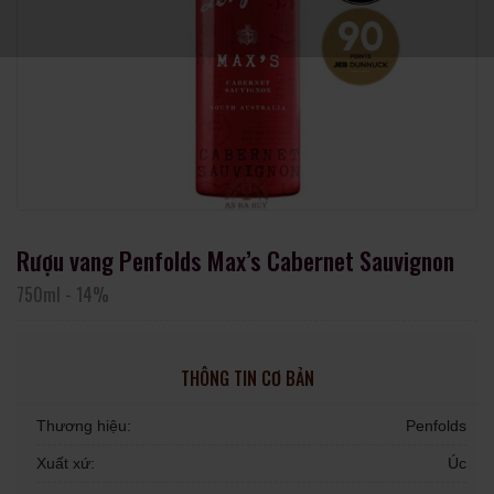
Rượu vang Penfolds Max’s Cabernet Sauvignon
750ml
-
14%
THÔNG TIN CƠ BẢN
Thương hiệu:
Penfolds
Xuất xứ:
Úc