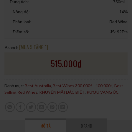
Dung tích:
750ml
Nồng độ:
14%
Phân loại:
Red Wine
Điểm số:
JS: 92Pts
[MUA 5 TẶNG 1]
Brand:
515.000
₫
Danh mục:
Best Australia
,
Best Wines 300.000₫ - 400.000₫
,
Best-
Selling Red Wines
,
KHUYẾN MÃI ĐẶC BIỆT
,
RƯỢU VANG ÚC
MÔ TẢ
BRAND