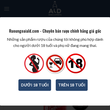
Skip
to
content
Tìm
kiếm:
Ruoungoaiald.com - Chuyên bán rượu chính hãng giá gốc
TRANG CHỦ
/
BEST-SELLING
/
BEST-SELLING RED WINES
Những sản phẩm rượu của chúng tôi không phù hợp dành
cho người dưới 18 tuổi và phụ nữ đang mang thai.
DƯỚI 18 TUỔI
TRÊN 18 TUỔI