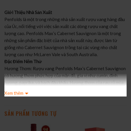
Giới Thiệu Nhà Sản Xuất
Penfolds là một trong những nhà sản xuất rượu vang hàng đầu
của Úc, nổi tiếng với việc sản xuất các dòng rượu vang chất
lượng cao. Penfolds Max’s Cabernet Sauvignon là một trong
những sản phẩm đặc biệt của nhà sản xuất này, được làm từ
giống nho Cabernet Sauvignon trồng tại các vùng nho chất
lượng cao như McLaren Vale và South Australia.
Đặc Điểm Nếm Thử
Hương Thơm: Rượu vang Penfolds Max’s Cabernet Sauvignon
có hương thơm phức hợp của mận đỏ, gia vị như cumin, đinh
hương, paprika, và bạch đậu khấu. Hương thơm của rau củ mùa
xuân nướng trong dầu ô liu, kết hợp với thịt cừu và hương thảo
Xem thêm
tạo nên một bản hòa tấu hương thơm tuyệt vời.
Vị: Vị rượu vang này mang đặc trưng của quả đại hoàng, củ cải
đỏ tươi, độ ngọt của quả nam việt quất và hương vị bánh
SẢN PHẨM TƯƠNG TỰ
pudding mùa hè. Tannin mịn màng, kết hợp với hương vị kem từ
hạt điều và óc chó mang lại cảm giác mềm mượt trên vòm miệng.