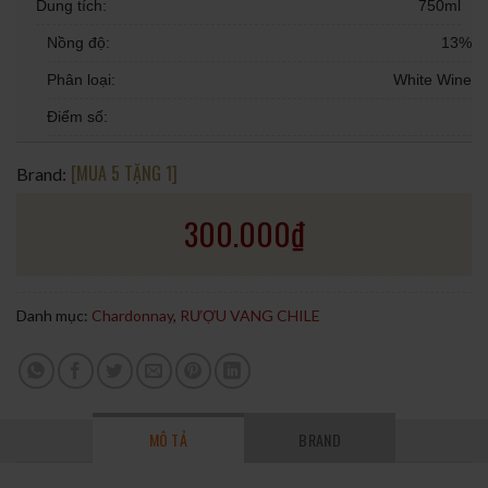
Dung tích:
750ml
Nồng độ:
13%
Phân loại:
White Wine
Điểm số:
[MUA 5 TẶNG 1]
Brand:
300.000
₫
Danh mục:
Chardonnay
,
RƯỢU VANG CHILE
MÔ TẢ
BRAND