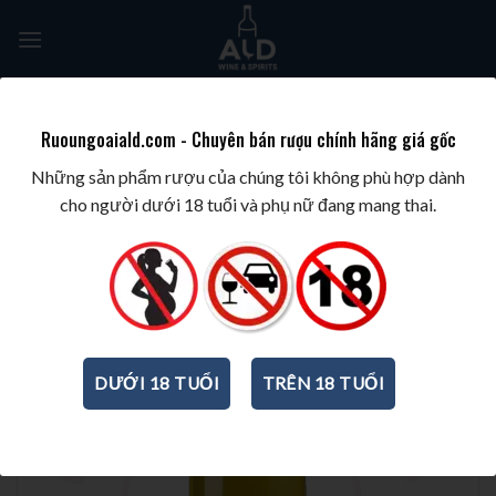
Skip
to
content
Tìm
kiếm:
Ruoungoaiald.com - Chuyên bán rượu chính hãng giá gốc
TRANG CHỦ
/
BEST WINES & SPIRITS
/
BEST WINES BY GRAPE
/
CHARDONNAY
Những sản phẩm rượu của chúng tôi không phù hợp dành
cho người dưới 18 tuổi và phụ nữ đang mang thai.
DƯỚI 18 TUỔI
TRÊN 18 TUỔI