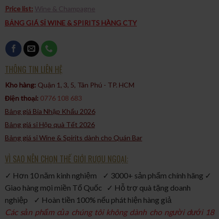
Price list:
Wine & Champagne
BẢNG GIÁ SỈ WINE & SPIRITS HÀNG CTY
THÔNG TIN LIÊN HỆ
Kho hàng:
Quận 1, 3, 5, Tân Phú - TP. HCM​
Điện thoại:
0776 108 683
Bảng giá Bia Nhập Khẩu 2026
Bảng giá sỉ Hộp quà Tết 2026
Bảng giá sỉ Wine & Spirits dành cho Quán Bar
VÌ SAO NÊN CHỌN THẾ GIỚI RƯỢU NGOẠI:
✓ Hơn 10 năm kinh nghiệm ✓ 3000+ sản phẩm chính hãng ✓
Giao hàng mọi miền Tổ Quốc ✓ Hỗ trợ quà tặng doanh
nghiệp ✓ Hoàn tiền 100% nếu phát hiện hàng giả
Các sản phẩm của chúng tôi không dành cho người dưới 18