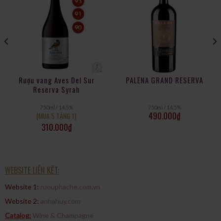
trong tầm giá.
Nhận xét nổi bật:
“Easy to drink – apple, pear, citrus – medium body, high acidity.”
“Chardonnay uống hằng ngày khá ổn.”
“Good for the price.”
Rượu vang Aves Del Sur
PALENA GRAND RESERVA
Reserva Syrah
750ml / 14,5%
750ml / 14,5%
490.000
₫
[MUA 5 TẶNG 1]
310.000
₫
WEBSITE LIÊN KẾT:
Website 1:
ruouphache.com.vn
Website 2:
anhahuy.com
Catalog:
Wine & Champagne