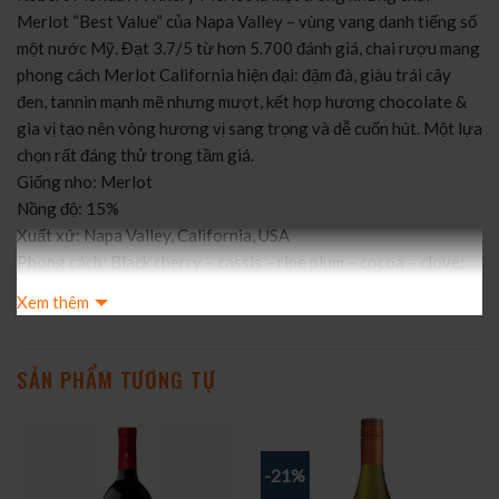
Merlot “Best Value” của Napa Valley – vùng vang danh tiếng số
một nước Mỹ. Đạt 3.7/5 từ hơn 5.700 đánh giá, chai rượu mang
phong cách Merlot California hiện đại: đậm đà, giàu trái cây
đen, tannin mạnh mẽ nhưng mượt, kết hợp hương chocolate &
gia vị tạo nên vòng hương vị sang trọng và dễ cuốn hút. Một lựa
chọn rất đáng thử trong tầm giá.
Giống nho: Merlot
Nồng độ: 15%
Xuất xứ: Napa Valley, California, USA
Phong cách: Black cherry – cassis – ripe plum – cocoa – clove;
tannin đầy đặn, tròn vị, finish mềm & sang trọng.
Xem thêm
Ghi chú nếm thử (Tasting Notes)
Màu sắc: Đỏ tím đậm, ánh đen quyến rũ kiểu Napa.
Hương: Black cherry, cassis, plum; gợi ý fresh herbs, cocoa và
SẢN PHẨM TƯƠNG TỰ
clove.
Vị: Mượt, đầy đặn, giàu trái cây chín; tannin cao nhưng mềm; vị
chocolate & dark fruit kéo dài trên vòm miệng.
-21%
Hậu vị: Dài, velvety, nổi bật blackcurrant & dark chocolate.