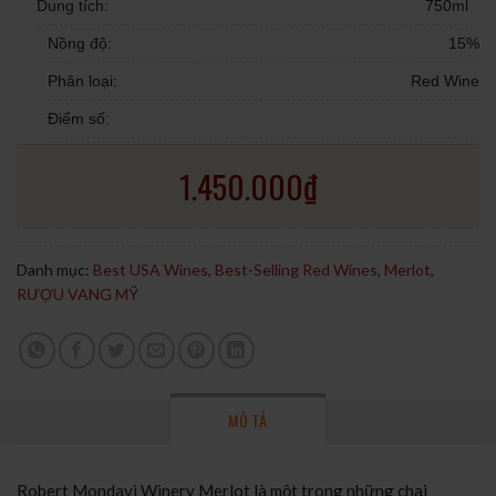
Dung tích:
750ml
Nồng độ:
15%
Phân loại:
Red Wine
Điểm số:
1.450.000
₫
Danh mục:
Best USA Wines
,
Best-Selling Red Wines
,
Merlot
,
RƯỢU VANG MỸ
MÔ TẢ
Robert Mondavi Winery Merlot là một trong những chai