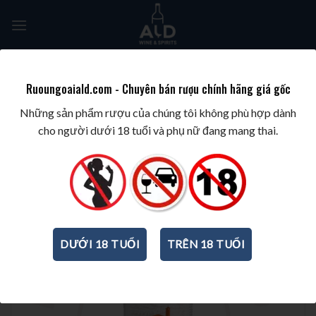
Skip
to
content
Tìm
kiếm:
Ruoungoaiald.com - Chuyên bán rượu chính hãng giá gốc
TRANG CHỦ
/
BEST WINES & SPIRITS
/
BEST WINES BY GRAPE
/
MERLOT
Những sản phẩm rượu của chúng tôi không phù hợp dành
cho người dưới 18 tuổi và phụ nữ đang mang thai.
DƯỚI 18 TUỔI
TRÊN 18 TUỔI