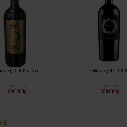
u vang Golf Primitivo
Rượu vang DE LA RO
750ml / 15%
750ml / 14%
890.000
₫
380.000
₫
N HỆ