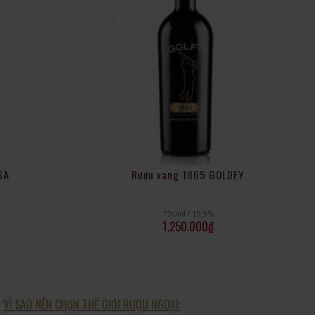
SA
Rượu vang 1865 GOLDFY
750ml / 15,5%
1.250.000
₫
VÌ SAO NÊN CHỌN THẾ GIỚI RƯỢU NGOẠI: