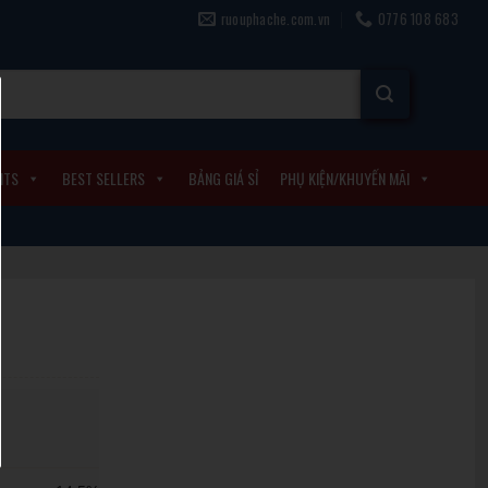
ruouphache.com.vn
0776 108 683
ITS
BEST SELLERS
BẢNG GIÁ SỈ
PHỤ KIỆN/KHUYẾN MÃI