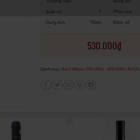
Thương hiệu:
Nồng độ:
Xuất xứ:
Ý
Phân loại:
Dung tích:
750ml
Điểm số:
530.000
₫
Danh mục:
Best Wines 500.000₫ - 600.000₫
,
RƯỢU