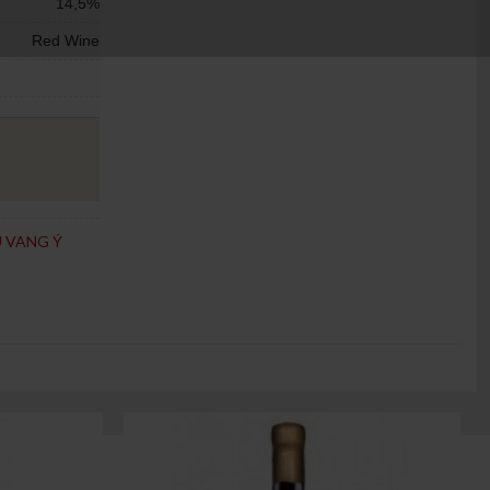
14,5%
Red Wine
 VANG Ý