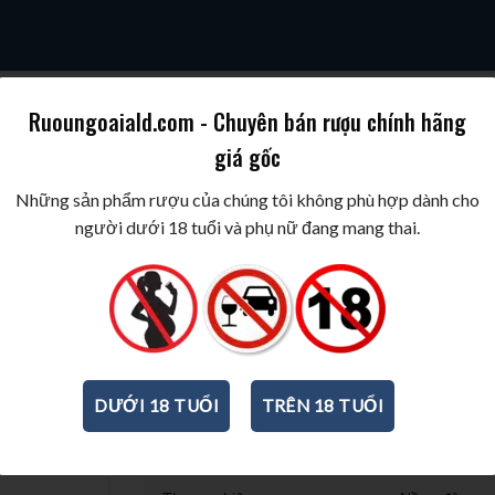
Ruoungoaiald.com - Chuyên bán rượu chính hãng
giá gốc
SKY
COGNAC/BRANDY
WINE/BIA/SAKE/SOJU
BEST WINES & SPIR
Những sản phẩm rượu của chúng tôi không phù hợp dành cho
người dưới 18 tuổi và phụ nữ đang mang thai.
Rượu vang Salum Negroamaro
750ml
-
14,5%
DƯỚI 18 TUỔI
TRÊN 18 TUỔI
THÔNG TIN CƠ BẢN