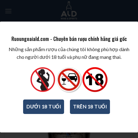
Skip
to
content
Tìm
kiếm:
Ruoungoaiald.com - Chuyên bán rượu chính hãng giá gốc
TRANG CHỦ
/
WINE/BIA/SAKE/SOJU
/
RƯỢU VANG Ý
Những sản phẩm rượu của chúng tôi không phù hợp dành
cho người dưới 18 tuổi và phụ nữ đang mang thai.
-34%
DƯỚI 18 TUỔI
TRÊN 18 TUỔI