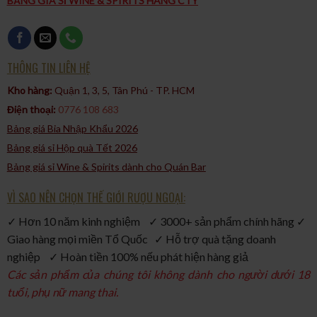
BẢNG GIÁ SỈ WINE & SPIRITS HÀNG CTY
THÔNG TIN LIÊN HỆ
Kho hàng:
Quận 1, 3, 5, Tân Phú - TP. HCM​
Điện thoại:
0776 108 683
Bảng giá Bia Nhập Khẩu 2026
Bảng giá sỉ Hộp quà Tết 2026
Bảng giá sỉ Wine & Spirits dành cho Quán Bar
VÌ SAO NÊN CHỌN THẾ GIỚI RƯỢU NGOẠI:
✓ Hơn 10 năm kinh nghiệm ✓ 3000+ sản phẩm chính hãng ✓
Giao hàng mọi miền Tổ Quốc ✓ Hỗ trợ quà tặng doanh
nghiệp ✓ Hoàn tiền 100% nếu phát hiện hàng giả
Các sản phẩm của chúng tôi không dành cho người dưới 18
tuổi, phụ nữ mang thai.