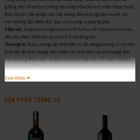
giống nho Primitivo trồng tại vùng Manduria ở miền Nam Italia.
Đây là một sản phẩm cao cấp mang đến trải nghiệm tuyệt vời
với những đặc điểm độc đáo và hương vị phong phú.
Màu sắc:
Selezione Luigi Guarini Primitivo di Manduria có màu
đỏ ruby đậm, thể hiện sự tươi trẻ và động lực.
Hương vị:
Rượu vang này thể hiện sự đa dạng hương vị với mùi
trái cây đỏ chín mọng, như mâm xôi, anh đào, và quả mọng đen.
Các hương thảo mộc và gia vị như hương cây sồi, vani, và tiêu
đen cũng xuất hiện, tạo nên sự phức tạp và cân bằng cho hương
vị.
Xem thêm
Cấu trúc:
Selezione Luigi Guarini Primitivo di Manduria có cấu
trúc cân đối với hàm lượng acid tốt và tannin mềm mượt. Điều
này tạo nên một cảm giác êm dịu và mềm mại trong miệng, đồng
SẢN PHẨM TƯƠNG TỰ
thời giữ cho hương vị của rượu vang tỏa sáng và kéo dài.
Thời gian ủ:
Để đạt được sự phát triển tối đa của hương vị và
cấu trúc, Selezione Luigi Guarini Primitivo di Manduria được ủ
trong thùng gỗ sồi trong khoảng thời gian từ 12 đến 24 tháng
Selezione Luigi Guarini Primitivo di Manduria là một sự lựa