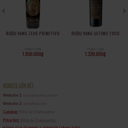
chọn xuất sắc cho những người yêu thích rượu vang Ý với hương
vị đậm đà và phong phú. Sự kết hợp giữa giống nho Primitivo đặc
trưng và quá trình ủ cẩn thận tạo nên một sản phẩm đẳng cấp và
tinh tế. Hãy thưởng thức Selezione Luigi Guarini Primitivo di
Manduria trong những dịp đặc biệt hoặc khi muốn tận hưởng
RƯỢU VANG ZEUS PRIMITIVO
RƯỢU VANG ULTIMO TOCO
những khoảnh khắc thư giãn độc đáo cùng gia đình và bạn bè.
750ml / 19%
750ml / 16%
1.950.000
₫
1.320.000
₫
WEBSITE LIÊN KẾT:
Website 1:
ruouphache.com.vn
Website 2:
anhahuy.com
Catalog:
Wine & Champagne
Price list:
Wine & Champagne