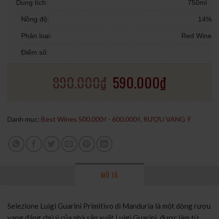
Dung tích:
750ml
Nồng độ:
14%
Phân loại:
Red Wine
Điểm số:
890.000
₫
590.000
₫
Danh mục:
Best Wines 500.000₫ - 600.000₫
,
RƯỢU VANG Ý
MÔ TẢ
Selezione Luigi Guarini Primitivo di Manduria là một dòng rượu
vang đáng chú ý của nhà sản xuất Luigi Guarini, được làm từ