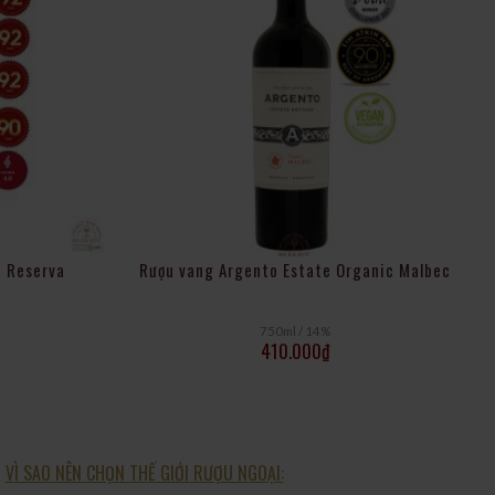
a Reserva
Rượu vang Argento Estate Organic Malbec
750ml / 14%
410.000
₫
VÌ SAO NÊN CHỌN THẾ GIỚI RƯỢU NGOẠI: