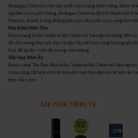
Bodegas Osborne, nhà sản xuất rượu vang danh tiếng, được thàn
nghiệm và truyền thống, Bodegas Osborne đã trở thành một tron
Mancha, là một trong những khu vực sản xuất rượu vang lớn nhất 
Đặc Điểm Nếm Thử
Rượu vang Solaz Tempranillo Cabernet Sauvignon mang đến sự p
đỏ chín mọng như anh đào và dâu tây, kết hợp cùng hương gỗ sồi,
hòa, để lại dư vị dài lâu trong vòm miệng.
Kết Hợp Món Ăn
Rượu vang Tây Ban Nha Solaz Tempranillo Cabernet Sauvignon là 
rượu cũng rất hợp với các món phô mai lâu năm và các món ăn từ 
hợp của rượu.
SẢN PHẨM TƯƠNG TỰ
-15%