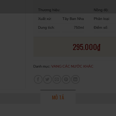
Thương hiệu:
Nồng độ:
Xuất xứ:
Tây Ban Nha
Phân loại:
Dung tích:
750ml
Điểm số:
295.000
₫
Danh mục:
VANG CÁC NƯỚC KHÁC
MÔ TẢ