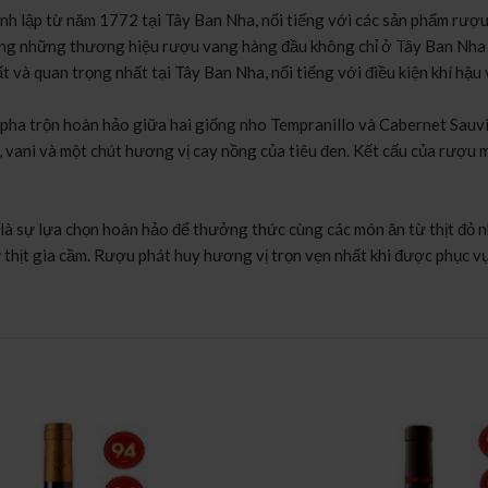
h lập từ năm 1772 tại Tây Ban Nha, nổi tiếng với các sản phẩm rượ
g những thương hiệu rượu vang hàng đầu không chỉ ở Tây Ban Nha mà 
và quan trọng nhất tại Tây Ban Nha, nổi tiếng với điều kiện khí hậu
ha trộn hoàn hảo giữa hai giống nho Tempranillo và Cabernet Sauvi
 vani và một chút hương vị cay nồng của tiêu đen. Kết cấu của rượu 
sự lựa chọn hoàn hảo để thưởng thức cùng các món ăn từ thịt đỏ như 
thịt gia cầm. Rượu phát huy hương vị trọn vẹn nhất khi được phục vụ