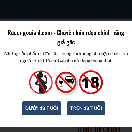
Ruoungoaiald.com - Chuyên bán rượu chính hãng
giá gốc
SKY
COGNAC/BRANDY
WINE/BIA/SAKE/SOJU
BEST WINES & SPIR
Những sản phẩm rượu của chúng tôi không phù hợp dành cho
người dưới 18 tuổi và phụ nữ đang mang thai.
Rượu vang Solaz Tempranillo 
Sauvignon
750ml
-
14%
DƯỚI 18 TUỔI
TRÊN 18 TUỔI
THÔNG TIN CƠ BẢN