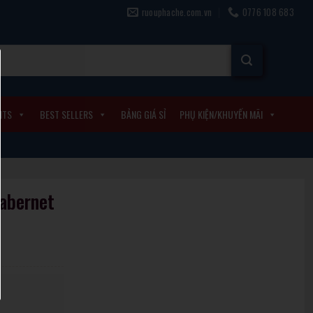
ruouphache.com.vn
0776 108 683
ITS
BEST SELLERS
BẢNG GIÁ SỈ
PHỤ KIỆN/KHUYẾN MÃI
Cabernet