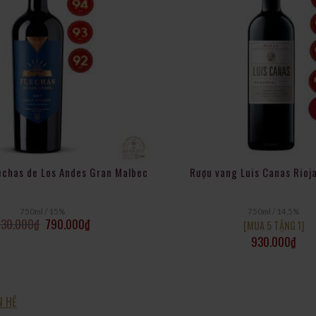
echas de Los Andes Gran Malbec
Rượu vang Luis Canas Rioj
750ml / 15%
750ml / 14,5%
930.000
₫
790.000
₫
[MUA 5 TẶNG 1]
930.000
₫
N HỆ