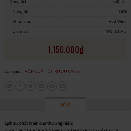
Dung tích:
750ml
Nồng độ:
16%
Phân loại:
Red Wine
Điểm số:
WS: 91 Pts
1.150.000
₫
Danh mục:
HỘP QUÀ TẾT
,
RƯỢU VANG
MÔ TẢ
Lịch sử phát triển của thương hiệu:
Rượu vang Le Vigne di Sammarco Timeto Rosso đến từ một