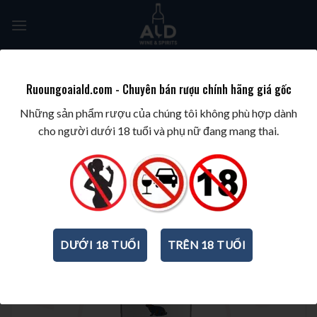
Skip
to
content
Tìm
kiếm:
Ruoungoaiald.com - Chuyên bán rượu chính hãng giá gốc
TRANG CHỦ
/
WINE/BIA/SAKE/SOJU
/
RƯỢU VANG Ý
Những sản phẩm rượu của chúng tôi không phù hợp dành
cho người dưới 18 tuổi và phụ nữ đang mang thai.
DƯỚI 18 TUỔI
TRÊN 18 TUỔI