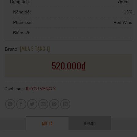
Dung tích:
750ml
Nồng độ:
13%
Phân loại:
Red Wine
Điểm số:
[MUA 5 TẶNG 1]
Brand:
520.000
₫
Danh mục:
RƯỢU VANG Ý
MÔ TẢ
BRAND