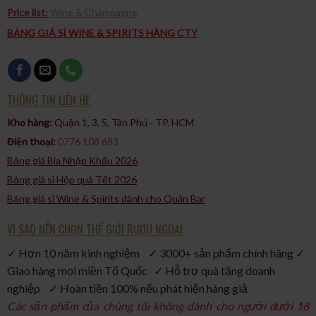
Price list:
Wine & Champagne
BẢNG GIÁ SỈ WINE & SPIRITS HÀNG CTY
THÔNG TIN LIÊN HỆ
Kho hàng:
Quận 1, 3, 5, Tân Phú - TP. HCM​
Điện thoại:
0776 108 683
Bảng giá Bia Nhập Khẩu 2026
Bảng giá sỉ Hộp quà Tết 2026
Bảng giá sỉ Wine & Spirits dành cho Quán Bar
VÌ SAO NÊN CHỌN THẾ GIỚI RƯỢU NGOẠI:
✓ Hơn 10 năm kinh nghiệm ✓ 3000+ sản phẩm chính hãng ✓
Giao hàng mọi miền Tổ Quốc ✓ Hỗ trợ quà tặng doanh
nghiệp ✓ Hoàn tiền 100% nếu phát hiện hàng giả
Các sản phẩm của chúng tôi không dành cho người dưới 18