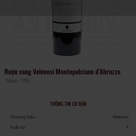
Rượu vang Velenosi Montepulciano d’Abruzzo
750ml
-
13%
THÔNG TIN CƠ BẢN
Thương hiệu:
Velenosi
Xuất xứ:
Ý