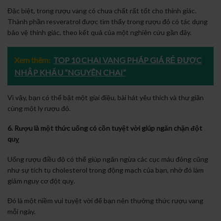
Đặc biệt, trong rượu vang có chưa chất rất tốt cho thính giác.
Thành phần resveratrol được tìm thấy trong rượu đỏ có tác dụng
bảo vệ thính giác, theo kết quả của một nghiên cứu gần đây.
Xem thêm:
TOP 10 CHAI VANG PHÁP GIÁ RẺ ĐƯỢC
NHẬP KHẨU “NGUYÊN CHAI”
Vì vậy, bạn có thể bật một giai điệu, bài hát yêu thích và thư giãn
cùng một ly rượu đỏ.
6. Rượu là một thức uống có cồn tuyệt vời giúp ngăn chặn đột
quỵ
Uống rượu điều độ có thể giúp ngăn ngừa các cục máu đông cũng
như sự tích tụ cholesterol trong động mạch của bạn, nhờ đó làm
giảm nguy cơ đột quỵ.
Đó là một niềm vui tuyệt vời để bạn nên thưởng thức rượu vang
mỗi ngày.