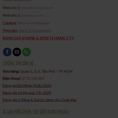
Website 1:
ruouphache.com.vn
Website 2:
anhahuy.com
Catalog:
Wine & Champagne
Price list:
Wine & Champagne
BẢNG GIÁ SỈ WINE & SPIRITS HÀNG CTY
THÔNG TIN LIÊN HỆ
Kho hàng:
Quận 1, 3, 5, Tân Phú - TP. HCM​
Điện thoại:
0776 108 683
Bảng giá Bia Nhập Khẩu 2026
Bảng giá sỉ Hộp quà Tết 2026
Bảng giá sỉ Wine & Spirits dành cho Quán Bar
VÌ SAO NÊN CHỌN THẾ GIỚI RƯỢU NGOẠI: