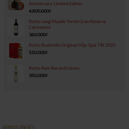
Anniversary Limited Editon
4.800.000
₫
Rượu vang Muelle Tortel Gran Reserva
Carmenere
360.000
₫
Rượu Bushmills Original Hộp Quà Tết 2025
550.000
₫
Rượu Rum Bacardi Limon
350.000
₫
WEBSITE LIÊN KẾT: