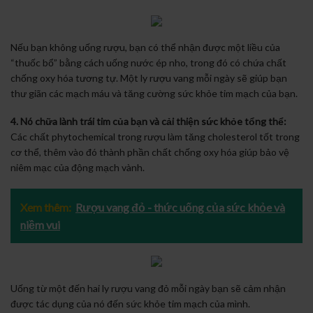
Nếu bạn không uống rượu, bạn có thể nhận được một liều của
“thuốc bổ” bằng cách uống nước ép nho, trong đó có chứa chất
chống oxy hóa tương tự. Một ly rượu vang mỗi ngày sẽ giúp bạn
thư giãn các mạch máu và tăng cường sức khỏe tim mạch của bạn.
4. Nó chữa lành trái tim của bạn và cải thiện sức khỏe tổng thể:
Các chất phytochemical trong rượu làm tăng cholesterol tốt trong
cơ thể, thêm vào đó thành phần chất chống oxy hóa giúp bảo vệ
niêm mạc của động mạch vành.
Xem thêm:
Rượu vang đỏ - thức uống của sức khỏe và
niềm vui
Uống từ một đến hai ly rượu vang đỏ mỗi ngày bạn sẽ cảm nhận
được tác dụng của nó đến sức khỏe tim mạch của mình.