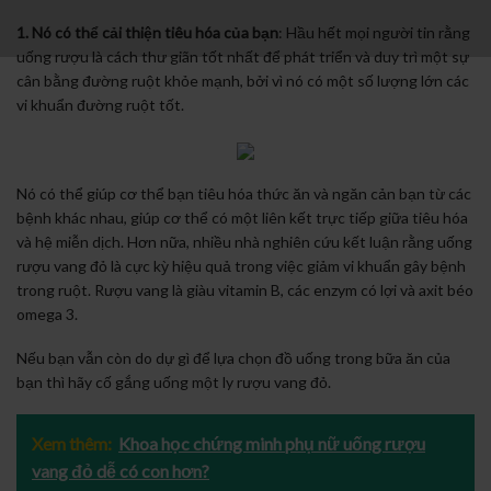
1. Nó có thể cải thiện tiêu hóa của bạn
: Hầu hết mọi người tin rằng
uống rượu là cách thư giãn tốt nhất để phát triển và duy trì một sự
cân bằng đường ruột khỏe mạnh, bởi vì nó có một số lượng lớn các
vi khuẩn đường ruột tốt.
Nó có thể giúp cơ thể bạn tiêu hóa thức ăn và ngăn cản bạn từ các
bệnh khác nhau, giúp cơ thể có một liên kết trực tiếp giữa tiêu hóa
và hệ miễn dịch. Hơn nữa, nhiều nhà nghiên cứu kết luận rằng uống
rượu vang đỏ là cực kỳ hiệu quả trong việc giảm vi khuẩn gây bệnh
trong ruột. Rượu vang là giàu vitamin B, các enzym có lợi và axit béo
omega 3.
Nếu bạn vẫn còn do dự gì để lựa chọn đồ uống trong bữa ăn của
bạn thì hãy cố gắng uống một ly rượu vang đỏ.
Xem thêm:
Khoa học chứng minh phụ nữ uống rượu
vang đỏ dễ có con hơn?