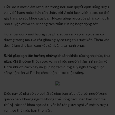
Điều độ là một điểm rất quan trọng nếu bạn quyết định uống rượu
vang đỏ hàng ngày. Hãy cẩn thận, bởi vì một lượng lớn rượu có thể
gây hại cho sức khỏe của bạn. Người uống rượu vừa phải có một trí
nhớ tuyệt vời và chức năng tâm thần của họ hoạt động tốt.
Hơn nữa, uống một lượng vừa phải rượu vang ngăn ngừa sự cố
đường trong máu và cắt giảm nguy cơ ung thư ruột kết. Thêm vào
đó, nó làm cho bạn cảm xúc cân bằng và hạnh phúc.
5. Nó giúp bạn tận hưởng những khoảnh khắc của hạnh phúc, thư
giản:
Khi thưởng thức rượu vang, nhiều người nhâm nhi, ngậm và
từ từ nhuốt, cách này đã giúp họ tạm dừng suy nghĩ trong cuộc
sống bận rộn và làm họ cảm nhận được cuộc sống.
Điều này sẽ phá vỡ sự sợ hãi và giúp bạn giao tiếp với người xung
quanh bạn. Những người không thể uống rượu nên biết một điều
thú vị, các nhà khoa học đã tuyên bố rằng suy nghĩ về một ly rượu
vang có thể giúp bạn thư giãn.