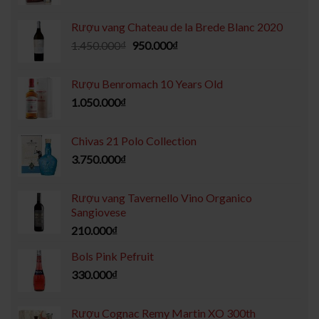
Rượu vang Chateau de la Brede Blanc 2020
1.450.000
₫
950.000
₫
Rượu Benromach 10 Years Old
1.050.000
₫
Chivas 21 Polo Collection
3.750.000
₫
Rượu vang Tavernello Vino Organico
Sangiovese
210.000
₫
Bols Pink Pefruit
330.000
₫
Rượu Cognac Remy Martin XO 300th