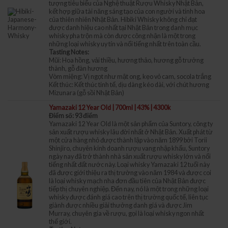
tượng tiêu biểu của Nghệ thuật Rượu Whisky Nhật Bản,
kết hợp giữa tài năng sáng tạo của con người và tinh hoa
của thiên nhiên Nhật Bản. Hibiki Whisky không chỉ đạt
được danh hiệu cao nhất tại Nhật Bản trong danh mục
whisky pha trộn mà còn được công nhận là một trong
những loại whisky uy tín và nổi tiếng nhất trên toàn cầu.
Tasting Notes:
Mũi: Hoa hồng, vải thiều, hương thảo, hương gỗ trưởng
thành, gỗ đàn hương
Vòm miệng: Vị ngọt như mật ong, kẹo vỏ cam, socola trắng
Kết thúc: Kết thúc tinh tế, dịu dàng kéo dài, với chút hương
Mizunara (gỗ sồi Nhật Bản)
Yamazaki 12 Year Old | 700ml | 43% | 4300k
Điểm số: 93 điểm
Yamazaki 12 Year Old là một sản phẩm của Suntory, công ty
sản xuất rượu whisky lâu đời nhất ở Nhật Bản. Xuất phát từ
một cửa hàng nhỏ được thành lập vào năm 1899 bởi Torii
Shinjiro, chuyên kinh doanh rượu vang nhập khẩu, Suntory
ngày nay đã trở thành nhà sản xuất rượu whisky lớn và nổi
tiếng nhất đất nước này. Loại whisky Yamazaki 12 tuổi này
đã được giới thiệu ra thị trường vào năm 1984 và được coi
là loại whisky mạch nha đơn đầu tiên của Nhật Bản được
tiếp thị chuyên nghiệp. Đến nay, nó là một trong những loại
whisky được đánh giá cao trên thị trường quốc tế, liên tục
giành được nhiều giải thưởng danh giá và được Jim
Murray, chuyên gia về rượu, gọi là loại whisky ngon nhất
thế giới.