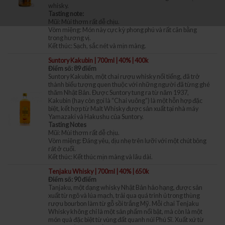
whisky.
Tasting note:
Mũi: Mùi thơm rất dễ chịu.
Vòm miệng: Món này cực kỳ phong phú và rất cân bằng
trong hương vị.
Kết thúc: Sạch, sắc nét và mịn màng.
Suntory Kakubin | 700ml | 40% | 400k
Điểm số: 89 điểm
Suntory Kakubin, một chai rượu whisky nổi tiếng, đã trở
thành biểu tượng quen thuộc với những người đã từng ghé
thăm Nhật Bản. Được Suntory tung ra từ năm 1937,
Kakubin (hay còn gọi là “Chai vuông”) là một hỗn hợp đặc
biệt, kết hợp từ Malt Whisky được sản xuất tại nhà máy
Yamazaki và Hakushu của Suntory.
Tasting Notes
Mũi: Mùi thơm rất dễ chịu.
Vòm miệng: Đáng yêu, dịu nhẹ trên lưỡi với một chút bỏng
rát ở cuối.
Kết thúc: Kết thúc mịn màng và lâu dài.
Tenjaku Whisky | 700ml | 40% | 650k
Điểm số: 90 điểm
Tanjaku, một dạng whisky Nhật Bản hảo hạng, được sản
xuất từ ngô và lúa mạch, trải qua quá trình ủ trong thùng
rượu bourbon làm từ gỗ sồi trắng Mỹ. Mỗi chai Tenjaku
Whisky không chỉ là một sản phẩm nổi bật, mà còn là một
món quà đặc biệt từ vùng đất quanh núi Phú Sĩ. Xuất xứ từ