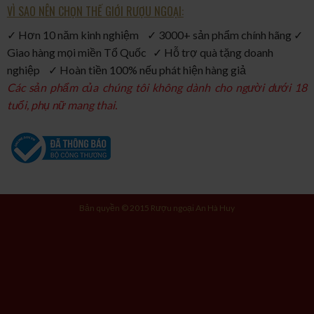
VÌ SAO NÊN CHỌN THẾ GIỚI RƯỢU NGOẠI:
✓ Hơn 10 năm kinh nghiệm ✓ 3000+ sản phẩm chính hãng ✓
Giao hàng mọi miền Tổ Quốc ✓ Hỗ trợ quà tặng doanh
nghiệp ✓ Hoàn tiền 100% nếu phát hiện hàng giả
Các sản phẩm của chúng tôi không dành cho người dưới 18
tuổi, phụ nữ mang thai.
Bản quyền © 2015 Rượu ngoại An Hà Huy