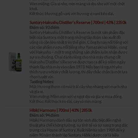
Vòm miệng: Gia vị nhẹ, mịn màng và dịu nhẹ với một chút
khói.
Kết thúc: Hương gỗ vani với hương vị vani kéo dài.
Suntory Hakushu Distiller’s Reserve | 700ml | 43% | 2350k
Điểm số: 93 điểm
Suntory Hakushu Distiller’s Reserve là một sản phẩm đặc
biệt của Suntory, một trong những tập đoàn sản xuất đồ
uống có cồn lớn nhất trên thế giới. Công ty này nổi tiếng với
các sản phẩm rượu nổi tiếng như Yamazaki và Hibiki, cùng
với Hakushu – một trong những sản phẩm luôn nhận được
sự ưa chuộng. Chai dành riêng cho nhà máy chưng cất
Hakushu Distiller’s Reserve được tạo ra để kỷ niệm ngày
thành lập nhà máy vào năm 1973. Nếu bạn là người yêu
thích rượu whisky chất lượng, thì đây chắc chắn là một lựa
chọn tuyệt vời.
Tasting Notes:
Mũi: Hương thơm có mùi trái cây nhẹ nhàng với mạch nha
và gia vị.
Vòm miệng: Mềm mịn với vị ngọt dịu và gia vị mùa đông.
Kết thúc: Kết thúc kéo dài, cay và mịn màng.
Hibiki Harmony | 700ml | 43% | 2850k
Điểm số: 94 điểm
Hibiki Harmony đánh dấu sự tôn vinh đặc biệt đến nghệ
thuật pha chế không tưởng, sự tinh tế và sự sang trọng đặc
trưng của House of Suntory. Xuất hiện từ năm 1989 để kỷ
niệm 90 năm thành lập Suntory, Hibiki được coi là biểu