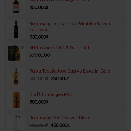
450.000
₫
Rượu vang Tormaresca Primitivo Salento
Torcicoda
930.000
₫
Rượu Aberfeldy 21 Years Old
6.900.000
₫
Rượu Tequila Jose Cuervo Especial Gold
530.000
₫
360.000
₫
Bia Đức Stangen IPA
900.000
₫
Rượu vang D de Dauzac Blanc
590.000
₫
450.000
₫