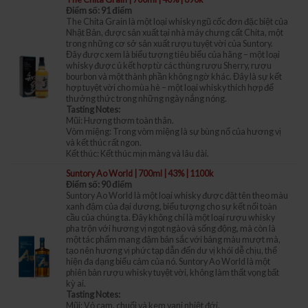
Điểm số: 91 điểm
The Chita Grain là một loại whisky ngũ cốc đơn đặc biệt của
Nhật Bản, được sản xuất tại nhà máy chưng cất Chita, một
trong những cơ sở sản xuất rượu tuyệt vời của Suntory.
Đây được xem là biểu tượng tiêu biểu của hãng – một loại
whisky được ủ kết hợp từ các thùng rượu Sherry, rượu
bourbon và một thành phần không ngờ khác. Đây là sự kết
hợp tuyệt vời cho mùa hè – một loại whisky thích hợp để
thưởng thức trong những ngày nắng nóng.
Tasting Notes:
Mũi: Hương thơm toàn thân.
Vòm miệng: Trong vòm miệng là sự bùng nổ của hương vị
và kết thúc rất ngon.
Kết thúc: Kết thúc mịn màng và lâu dài.
Suntory Ao World | 700ml | 43% | 1100k
Điểm số: 90 điểm
Suntory Ao World là một loại whisky được đặt tên theo màu
xanh đậm của đại dương, biểu tượng cho sự kết nối toàn
cầu của chúng ta. Đây không chỉ là một loại rượu whisky
pha trộn với hương vị ngọt ngào và sống động, mà còn là
một tác phẩm mang đậm bản sắc với bảng màu mượt mà,
tạo nên hương vị phức tạp dẫn đến dư vị khói dễ chịu, thể
hiện đa dạng biểu cảm của nó. Suntory Ao World là một
phiên bản rượu whisky tuyệt vời, không làm thất vọng bất
kỳ ai.
Tasting Notes:
Mũi: Vỏ cam, chuối và kem vani nhiệt đới.