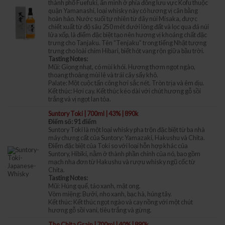
thành phố Fuefuki, ẩn mình ở phía đông lưu vực Kofu thuộc
quận Yamanashi, loại whisky này có hương vị cân bằng
hoàn hảo. Nước suối tự nhiên từ dãy núi Misaka, được
chiết xuất từ độ sâu 250 mét dưới lòng đất và lọc qua đá núi
lửa xốp, là điểm đặc biệt tạo nên hương vị khoáng chất đặc
trưng cho Tanjaku. Tên “Tenjaku” trong tiếng Nhật tượng
trưng cho loài chim Hibari, biết hót vang rộn giữa bầu trời.
Tasting Notes:
Mũi: Giọng nhạt, có mùi khói. Hương thơm ngọt ngào,
thoang thoảng mùi lê và trái cây sấy khô.
Palate: Một cuộc tấn công hơi sắc nét. Tròn trịa và êm dịu.
Kết thúc: Hơi cay. Kết thúc kéo dài với chút hương gỗ sồi
trắng và vị ngọt lan tỏa.
Suntory Toki | 700ml | 43% | 890k
Điểm số: 91 điểm
Suntory Toki là một loại whisky pha trộn đặc biệt từ ba nhà
máy chưng cất của Suntory: Yamazaki, Hakushu và Chita.
Điểm đặc biệt của Toki so với loại hỗn hợp khác của
Suntory, Hibiki, nằm ở thành phần chính của nó, bao gồm
mạch nha đơn từ Hakushu và rượu whisky ngũ cốc từ
Chita.
Tasting Notes:
Mũi: Húng quế, táo xanh, mật ong.
Vòm miệng: Bưởi, nho xanh, bạc hà, húng tây.
Kết thúc: Kết thúc ngọt ngào và cay nồng với một chút
hương gỗ sồi vani, tiêu trắng và gừng.
The Chita Grain | 700ml | 40% | 890k