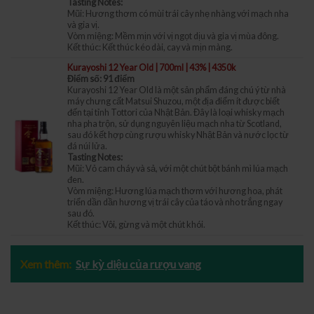
Tasting Notes:
Mũi: Hương thơm có mùi trái cây nhẹ nhàng với mạch nha
và gia vị.
Vòm miệng: Mềm mịn với vị ngọt dịu và gia vị mùa đông.
Kết thúc: Kết thúc kéo dài, cay và mịn màng.
Kurayoshi 12 Year Old | 700ml | 43% | 4350k
Điểm số: 91 điểm
Kurayoshi 12 Year Old là một sản phẩm đáng chú ý từ nhà
máy chưng cất Matsui Shuzou, một địa điểm ít được biết
đến tại tỉnh Tottori của Nhật Bản. Đây là loại whisky mạch
nha pha trộn, sử dụng nguyên liệu mạch nha từ Scotland,
sau đó kết hợp cùng rượu whisky Nhật Bản và nước lọc từ
đá núi lửa.
Tasting Notes:
Mũi: Vỏ cam cháy và sả, với một chút bột bánh mì lúa mạch
đen.
Vòm miệng: Hương lúa mạch thơm với hương hoa, phát
triển dần dần hương vị trái cây của táo và nho trắng ngay
sau đó.
Kết thúc: Vôi, gừng và một chút khói.
Xem thêm:
Sự kỳ diệu của rượu vang