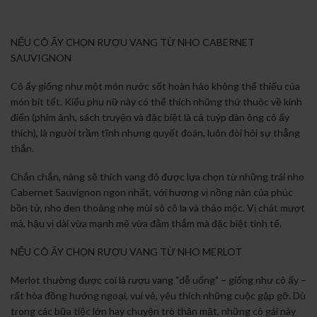
NẾU CÔ ẤY CHỌN RƯỢU VANG TỪ NHO CABERNET
SAUVIGNON
Cô ấy giống như một món nước sốt hoàn hảo không thể thiếu của
món bít tết. Kiểu phụ nữ này có thể thích những thứ thuộc về kinh
điển (phim ảnh, sách truyện và đặc biệt là cả tuýp đàn ông cô ấy
thích), là người trầm tĩnh nhưng quyết đoán, luôn đòi hỏi sự thẳng
thắn.
Chắn chắn, nàng sẽ thích vang đỏ được lựa chọn từ những trái nho
Cabernet Sauvignon ngon nhất, với hương vị nồng nàn của phúc
bồn tử, nho đen thoảng nhẹ mùi sô cô la và thảo mộc. Vị chát mượt
mà, hậu vị dài vừa mạnh mẽ vừa đằm thắm mà đặc biệt tinh tế.
NẾU CÔ ẤY CHỌN RƯỢU VANG TỪ NHO MERLOT
Merlot thường được coi là rượu vang “dễ uống” – giống như cô ấy –
rất hòa đồng hướng ngoại, vui vẻ, yêu thích những cuộc gặp gỡ. Dù
trong các bữa tiệc lớn hay chuyện trò thân mật, những cô gái này