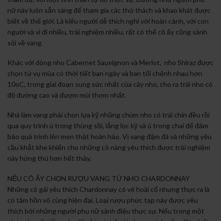
nữ này luôn sẵn sàng để tham gia các thử thách và khao khát được
biết về thế giới. Là kiểu người dễ thích nghi với hoàn cảnh, với con
người và vì đi nhiều, trải nghiệm nhiều, rất có thể cô ấy cũng sành
sỏi về vang.
Khác với dòng nho Cabernet Sauvignon và Merlot, nho Shiraz được
chọn từ vụ mùa có thời tiết ban ngày và ban tối chênh nhau hơn
10oC, trong giai đoạn sung sức nhất của cây nho, cho ra trái nho có
độ đường cao và đượm mùi thơm nhất.
Nhà làm vang phải chọn lựa kỹ những chùm nho có trái chín đều rồi
qua quy trình ủ trong thùng sồi, lắng lọc kỹ và ủ trong chai để đảm
bảo quá trình lên men thật hoàn hảo. Vị vang đậm đà và những yêu
cầu khắt khe khiến cho những cô nàng yêu thích được trải nghiệm
này hứng thú hơn hết thảy.
NẾU CÔ ẤY CHỌN RƯỢU VANG TỪ NHO CHARDONNAY
Những cô gái yêu thích Chardonnay có vẻ hoài cổ nhưng thực ra là
có tâm hồn vô cùng hiện đại. Loại rượu phức tạp này được yêu
thích bởi những người phụ nữ sành điệu thực sự. Nếu trong một