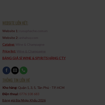
WEBSITE LIÊN KẾT:
Website 1:
ruouphache.com.vn
Website 2:
anhahuy.com
Catalog:
Wine & Champagne
Price list:
Wine & Champagne
BẢNG GIÁ SỈ WINE & SPIRITS HÀNG CTY
THÔNG TIN LIÊN HỆ
Kho hàng:
Quận 1, 3, 5, Tân Phú - TP. HCM​
Điện thoại:
0776 108 683
Bảng giá Bia Nhập Khẩu 2026