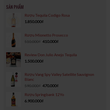
SẢN PHẨM
Rượu Tequila Codigo Rosa
1.850.000
₫
Rượu Mionetto Prosecco
510.000
₫
410.000
₫
Review Don Julio Anejo Tequila
1.500.000
₫
Rượu Vang Spy Valley Satellite Sauvignon
Blanc
590.000
₫
470.000
₫
Rượu Springbank 12Yo
6.900.000
₫