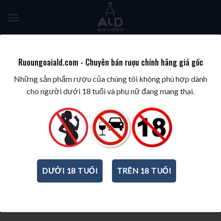
Skip
to
content
Tìm
kiếm:
Ruoungoaiald.com - Chuyên bán rượu chính hãng giá gốc
Những sản phẩm rượu của chúng tôi không phù hợp dành
BLOGS
,
KIẾN THỨC VỀ RƯỢU
cho người dưới 18 tuổi và phụ nữ đang mang thai.
Nhận biết tính cách người phụ nữ qua cách chọn
rượu vang?
Posted on
11/04/2019
by
admin
Phụ nữ chọn loại rượu vang nào không đơn giản chỉ là sở thích, nó
nói lên rất nhiều điều về con người và tính cách của họ
DƯỚI 18 TUỔI
TRÊN 18 TUỔI