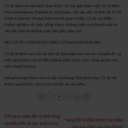
đam mê với sách. Bạn thích các tác giả thiên viết về cổ điển
Cô ấy
như Hemingway, Steinbeck và Borges, rất sâu sắc và tinh tế.
Cô ấy
thích ít bạn bè nhưng thân hơn là quen nhiều.
có nhiều
Cô ấy
chiêm nghiệm về cuộc sống, thích những cuộc nói chuyện dài và
sâu sắc hơn là những cuộc tán gẫu, đùa cợt.
NẾU CÔ ẤY CHỌN RƯỢU VANG TỪ SAUVIGNON BLANC
Cô ấy là đỉnh cao của sự tinh tế, luôn bận rộn với các chuyến đi . Là
một người phụ nữ cổ điển Alpha, kiểm soát cuộc sống và làm mọi
việc nhanh chóng.
mang hương thơm của cỏ cây và phảng chút khói nhẹ. Cô ấy rất
được người khác chú ý và toát lên vẻ yêu kiều.
Đời quá ngắn để có thể uống
Vang đỏ là thần dược làm đẹp
và hiểu hết về các loại rượu
nhưng uống sao cho đúng?