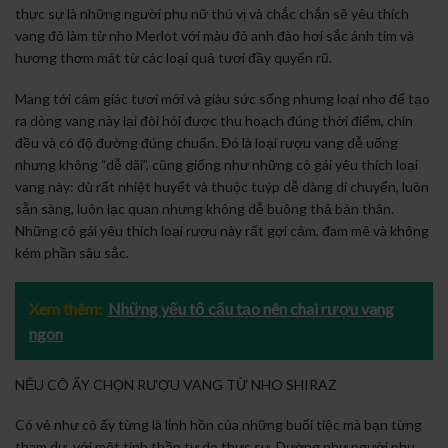
thực sự là những người phụ nữ thú vị và chắc chắn sẽ yêu thích
vang đỏ làm từ nho Merlot với màu đỏ anh đào hơi sắc ánh tím và
hương thơm mát từ các loại quả tươi đầy quyến rũ.
Mang tới cảm giác tươi mới và giàu sức sống nhưng loại nho để tạo
ra dòng vang này lại đòi hỏi được thu hoạch đúng thời điểm, chín
đều và có độ đường đúng chuẩn. Đó là loại rượu vang dễ uống
nhưng không “dễ dãi”, cũng giống như những cô gái yêu thích loại
vang này: dù rất nhiệt huyết và thuộc tuýp dễ dàng di chuyển, luôn
sẵn sàng, luôn lạc quan nhưng không dễ buông thả bản thân.
Những cô gái yêu thích loại rượu này rất gợi cảm, đam mê và không
kém phần sâu sắc.
Xem thêm:
Những yếu tố cấu tạo nên chai rượu vang
ngon
NẾU CÔ ẤY CHỌN RƯỢU VANG TỪ NHO SHIRAZ
Có vẻ như cô ấy từng là linh hồn của những buổi tiệc mà bạn từng
tham dự, với một tinh thần tự do thực sự. Dường như người phụ