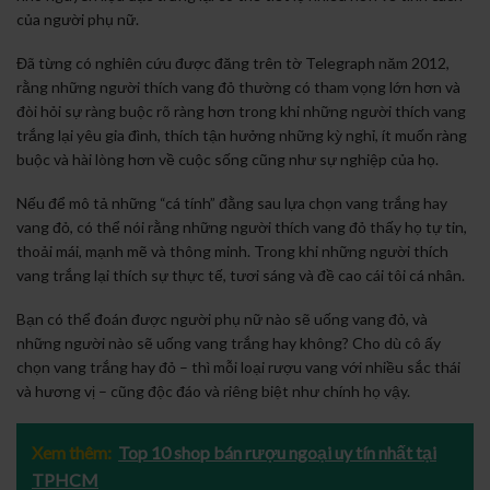
của người phụ nữ.
Đã từng có nghiên cứu được đăng trên tờ Telegraph năm 2012,
rằng những người thích vang đỏ thường có tham vọng lớn hơn và
đòi hỏi sự ràng buộc rõ ràng hơn trong khi những người thích vang
trắng lại yêu gia đình, thích tận hưởng những kỳ nghỉ, ít muốn ràng
buộc và hài lòng hơn về cuộc sống cũng như sự nghiệp của họ.
Nếu để mô tả những “cá tính” đằng sau lựa chọn vang trắng hay
vang đỏ, có thể nói rằng những người thích vang đỏ thấy họ tự tin,
thoải mái, mạnh mẽ và thông minh. Trong khi những người thích
vang trắng lại thích sự thực tế, tươi sáng và đề cao cái tôi cá nhân.
Bạn có thể đoán được người phụ nữ nào sẽ uống vang đỏ, và
những người nào sẽ uống vang trắng hay không? Cho dù cô ấy
chọn vang trắng hay đỏ – thì mỗi loại rượu vang với nhiều sắc thái
và hương vị – cũng độc đáo và riêng biệt như chính họ vậy.
Xem thêm:
Top 10 shop bán rượu ngoại uy tín nhất tại
TPHCM