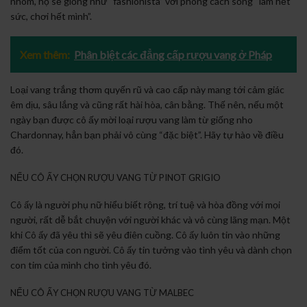
nhóm, họ sẽ giống như “fashionista” với phong cách sống “làm hết
sức, chơi hết mình”.
Xem thêm:
Phân biệt các đẳng cấp rượu vang ở Pháp
Loại vang trắng thơm quyến rũ và cao cấp này mang tới cảm giác
êm dịu, sâu lắng và cũng rất hài hòa, cân bằng. Thế nên, nếu một
ngày bạn được cô ấy mời loại rượu vang làm từ giống nho
Chardonnay, hẳn bạn phải vô cùng “đặc biệt”. Hãy tự hào về điều
đó.
NẾU CÔ ẤY CHỌN RƯỢU VANG TỪ PINOT GRIGIO
là người phụ nữ hiểu biết rộng, trí tuệ và hòa đồng với mọi
Cô ấy
người, rất dễ bắt chuyện với người khác và vô cùng lãng mạn. Một
khi
đã yêu thì sẽ yêu điên cuồng.
luôn tin vào những
Cô ấy
Cô ấy
điểm tốt của con người.
tin tưởng vào tình yêu và dành chọn
Cô ấy
con tim của mình cho tình yêu đó.
NẾU CÔ ẤY CHỌN RƯỢU VANG TỪ MALBEC