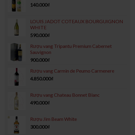
140.000
₫
LOUIS JADOT COTEAUX BOURGUIGNON
WHITE
590.000
₫
Rượu vang Tripantu Premium Cabernet
Sauvignon
900.000
₫
Rượu vang Carmin de Peumo Carmenere
4.850.000
₫
Rượu vang Chateau Bonnet Blanc
490.000
₫
Rượu Jim Beam White
300.000
₫