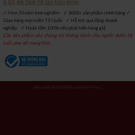
VÌ SAO NÊN CHỌN THẾ GIỚI RƯỢU NGOẠI:
✓ Hơn 10 năm kinh nghiệm ✓ 3000+ sản phẩm chính hãng ✓
Giao hàng mọi miền Tổ Quốc ✓ Hỗ trợ quà tặng doanh
nghiệp ✓ Hoàn tiền 100% nếu phát hiện hàng giả
Các sản phẩm của chúng tôi không dành cho người dưới 18
tuổi, phụ nữ mang thai.
Bản quyền © 2015 Rượu ngoại An Hà Huy