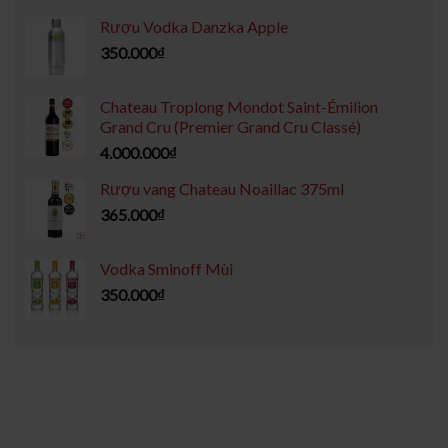
Rượu Vodka Danzka Apple
350.000
₫
Chateau Troplong Mondot Saint-Émilion
Grand Cru (Premier Grand Cru Classé)
4.000.000
₫
Rượu vang Chateau Noaillac 375ml
365.000
₫
Vodka Sminoff Mùi
350.000
₫