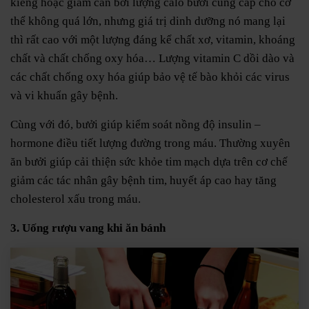
kiêng hoặc giảm cân bởi lượng calo bưởi cung cấp cho cơ
thể không quá lớn, nhưng giá trị dinh dưỡng nó mang lại
thì rất cao với một lượng đáng kể chất xơ, vitamin, khoáng
chất và chất chống oxy hóa… Lượng vitamin C dồi dào và
các chất chống oxy hóa giúp bảo vệ tế bào khỏi các virus
và vi khuẩn gây bệnh.
Cùng với đó, bưởi giúp kiểm soát nồng độ insulin –
hormone điều tiết lượng đường trong máu. Thường xuyên
ăn bưởi giúp cải thiện sức khỏe tim mạch dựa trên cơ chế
giảm các tác nhân gây bệnh tim, huyết áp cao hay tăng
cholesterol xấu trong máu.
3. Uống rượu vang khi ăn bánh