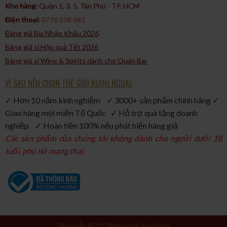
Kho hàng:
Quận 1, 3, 5, Tân Phú - TP. HCM​
Điện thoại:
0776 108 683
Bảng giá Bia Nhập Khẩu 2026
Bảng giá sỉ Hộp quà Tết 2026
Bảng giá sỉ Wine & Spirits dành cho Quán Bar
VÌ SAO NÊN CHỌN THẾ GIỚI RƯỢU NGOẠI:
✓ Hơn 10 năm kinh nghiệm ✓ 3000+ sản phẩm chính hãng ✓
Giao hàng mọi miền Tổ Quốc ✓ Hỗ trợ quà tặng doanh
nghiệp ✓ Hoàn tiền 100% nếu phát hiện hàng giả
Các sản phẩm của chúng tôi không dành cho người dưới 18
tuổi, phụ nữ mang thai.
Bản quyền © 2015 Rượu ngoại An Hà Huy