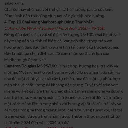
salad xanh.
Chardonnay phù hợp với thịt gà, cá hồi nướng, pasta sốt kem.
Pinot Noir nên thử cùng vịt quay, cá ngừ, thịt heo nướng.
4. Top 10 Chai Vang Marlborough Đáng Thử Nhất
1. Astrolabe Wrekin’ Vineyard Pinot Noir 2020 – 95/100
Đứng đầu danh sách với số điểm ấn tượng 95/100, chai Pinot Noir
này mang đến sự tinh tế hiếm có. Vang đỏ nhẹ, trong trẻo với
hương anh đào, dâu tằm và gia vị tinh tế, cùng cấu trúc mượt mà.
Đây là một lựa chọn đỉnh cao để cảm nhận sự thanh lịch của
Marlborough Pinot Noir.
Cameron Douglas MS 95/100:
“Phức hợp, hương hoa, trái cây và
mới mẻ. Một giống nho với hương vị cốt lõi là quả mọng đỏ sẫm và
nho đỏ, một chút gia vị trái cây tự nhiên, hoa đỏ, một sự phức hợp
mặn nhẹ và chất lượng đá khoáng đặc trưng. Tuyệt vời trên vòm
miệng với kết cấu trẻ trung, chắc chắn, tannin chín mọng và đường
axit trẻ trung. Hương vị mặn mà trên mũi truyền tải đến vòm miệng
một cách mãnh liệt, tương phản với hương vị cốt lõi của trái cây và
cảm giác rộng rãi trong miệng. Một loại rượu vang tuyệt vời, rất trẻ
trung và cần được ủ trong hầm rượu. Thưởng thức ngon nhất từ ​​
cuối năm 2024 đến năm 2034 trở đi.”