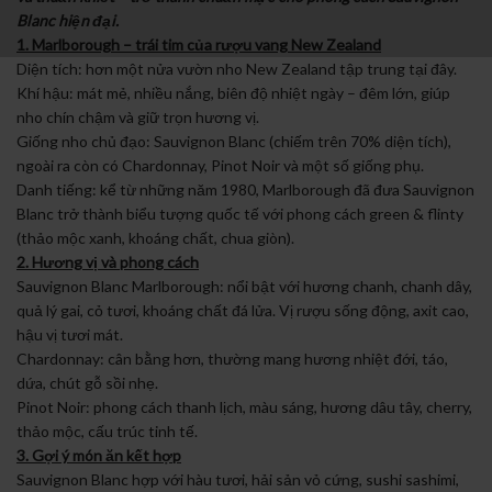
Blanc hiện đại.
1. Marlborough – trái tim của rượu vang New Zealand
Diện tích: hơn một nửa vườn nho New Zealand tập trung tại đây.
Khí hậu: mát mẻ, nhiều nắng, biên độ nhiệt ngày – đêm lớn, giúp
nho chín chậm và giữ trọn hương vị.
Giống nho chủ đạo: Sauvignon Blanc (chiếm trên 70% diện tích),
ngoài ra còn có Chardonnay, Pinot Noir và một số giống phụ.
Danh tiếng: kể từ những năm 1980, Marlborough đã đưa Sauvignon
Blanc trở thành biểu tượng quốc tế với phong cách green & flinty
(thảo mộc xanh, khoáng chất, chua giòn).
2. Hương vị và phong cách
Sauvignon Blanc Marlborough: nổi bật với hương chanh, chanh dây,
quả lý gai, cỏ tươi, khoáng chất đá lửa. Vị rượu sống động, axit cao,
hậu vị tươi mát.
Chardonnay: cân bằng hơn, thường mang hương nhiệt đới, táo,
dứa, chút gỗ sồi nhẹ.
Pinot Noir: phong cách thanh lịch, màu sáng, hương dâu tây, cherry,
thảo mộc, cấu trúc tinh tế.
3. Gợi ý món ăn kết hợp
Sauvignon Blanc hợp với hàu tươi, hải sản vỏ cứng, sushi sashimi,