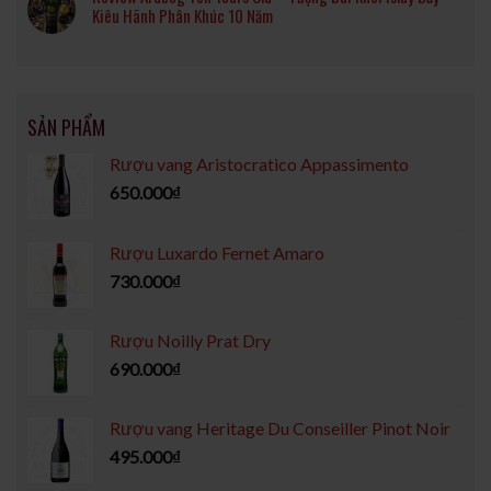
Kiêu Hãnh Phân Khúc 10 Năm
SẢN PHẨM
Rượu vang Aristocratico Appassimento
650.000
₫
Rượu Luxardo Fernet Amaro
730.000
₫
Rượu Noilly Prat Dry
690.000
₫
Rượu vang Heritage Du Conseiller Pinot Noir
495.000
₫