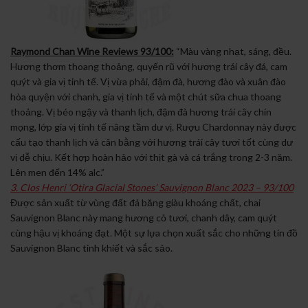
Raymond Chan Wine Reviews 93/100:
“Màu vàng nhạt, sáng, đều.
Hương thơm thoang thoảng, quyến rũ với hương trái cây đá, cam
quýt và gia vị tinh tế. Vị vừa phải, đậm đà, hương đào và xuân đào
hòa quyện với chanh, gia vị tinh tế và một chút sữa chua thoang
thoảng. Vị béo ngậy và thanh lịch, đậm đà hương trái cây chín
mọng, lớp gia vị tinh tế nâng tầm dư vị. Rượu Chardonnay này được
cấu tạo thanh lịch và cân bằng với hương trái cây tươi tốt cùng dư
vị dễ chịu. Kết hợp hoàn hảo với thịt gà và cá trắng trong 2-3 năm.
Lên men đến 14% alc.”
3. Clos Henri ‘Otira Glacial Stones’ Sauvignon Blanc 2023 – 93/100
Được sản xuất từ vùng đất đá băng giàu khoáng chất, chai
Sauvignon Blanc này mang hương cỏ tươi, chanh dây, cam quýt
cùng hậu vị khoáng đạt. Một sự lựa chọn xuất sắc cho những tín đồ
Sauvignon Blanc tinh khiết và sắc sảo.