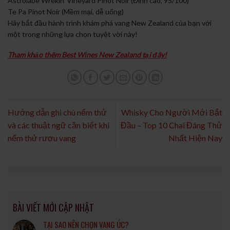
Astrolabe Wrekin’ Vineyard Pinot Noir (Đỉnh cao, 95/100)
Te Pa Pinot Noir (Mềm mại, dễ uống)
Hãy bắt đầu hành trình khám phá vang New Zealand của bạn với
một trong những lựa chọn tuyệt vời này!
Tham khảo thêm Best Wines New Zealand tại đây!
Hướng dẫn ghi chú nếm thử
Whisky Cho Người Mới Bắt
và các thuật ngữ cần biết khi
Đầu – Top 10 Chai Đáng Thử
nếm thử rượu vang
Nhất Hiện Nay
BÀI VIẾT MỚI CẬP NHẬT
TẠI SAO NÊN CHỌN VANG ÚC?