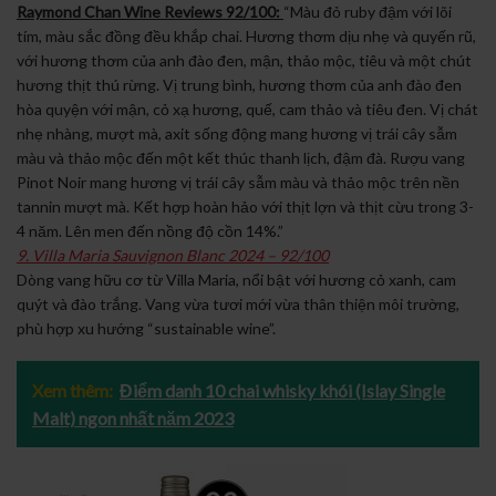
Raymond Chan Wine Reviews 92/100:
“Màu đỏ ruby ​​đậm với lõi
tím, màu sắc đồng đều khắp chai. Hương thơm dịu nhẹ và quyến rũ,
với hương thơm của anh đào đen, mận, thảo mộc, tiêu và một chút
hương thịt thú rừng. Vị trung bình, hương thơm của anh đào đen
hòa quyện với mận, cỏ xạ hương, quế, cam thảo và tiêu đen. Vị chát
nhẹ nhàng, mượt mà, axit sống động mang hương vị trái cây sẫm
màu và thảo mộc đến một kết thúc thanh lịch, đậm đà. Rượu vang
Pinot Noir mang hương vị trái cây sẫm màu và thảo mộc trên nền
tannin mượt mà. Kết hợp hoàn hảo với thịt lợn và thịt cừu trong 3-
4 năm. Lên men đến nồng độ cồn 14%.”
9. Villa Maria Sauvignon Blanc 2024 – 92/100
Dòng vang hữu cơ từ Villa Maria, nổi bật với hương cỏ xanh, cam
quýt và đào trắng. Vang vừa tươi mới vừa thân thiện môi trường,
phù hợp xu hướng “sustainable wine”.
Xem thêm:
Điểm danh 10 chai whisky khói (Islay Single
Malt) ngon nhất năm 2023