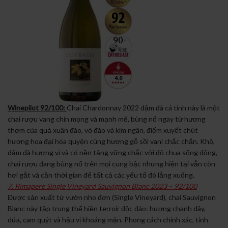
Winepilot 92/100:
Chai Chardonnay 2022 đậm đà cá tính này là một
chai rượu vang chín mọng và mạnh mẽ, bùng nổ ngay từ hương
thơm của quả xuân đào, vỏ đào và kim ngân, điểm xuyết chút
hương hoa đại hòa quyện cùng hương gỗ sồi vani chắc chắn. Khô,
đậm đà hương vị và có nền tảng vững chắc với độ chua sống động,
chai rượu đang bùng nổ trên mọi cung bậc nhưng hiện tại vẫn còn
hơi gắt và cần thời gian để tất cả các yếu tố đó lắng xuống.
7. Rimapere Single Vineyard Sauvignon Blanc 2023 – 92/100
Được sản xuất từ vườn nho đơn (Single Vineyard), chai Sauvignon
Blanc này tập trung thể hiện terroir độc đáo: hương chanh dây,
dứa, cam quýt và hậu vị khoáng mặn. Phong cách chính xác, tinh