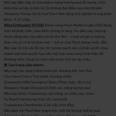
Một đại diện nữa từ Astrolabe, mang hương quả đỏ mọng, chút
khói nhẹ và hậu vị tinh tế. Dù không đạt điểm cao như Wrekin’
Vineyard, nhưng vẫn là chai Pinot Noir đáng trải nghiệm trong phân
khúc ~1,15 triệu.
Wine Enthusiast 92/100:
Rượu vang Pinot Marlborough 2020 đang
trên đà phát triển, như minh chứng rõ ràng cho điều này. Hương
thơm nồng nàn của mâm xôi và nho đen – cùng với gia vị nướng,
than chì, sô cô la và thảo mộc – mở ra chai Pinot mọng nước, đầy
đặn này. Vị trái cây đỏ rực rỡ, tannin mạnh mẽ, vị phấn và độ chua
thanh mát hòa quyện tạo nên một loại rượu vang hoàn hảo để
thưởng thức cùng các món nấm hoặc thịt lợn áp chảo.
🌟
Gợi ý mua sắm nhanh:
Nếu bạn yêu vang trắng tươi mát, khoáng đạt, hãy thử:
Clos Henri Otira (Tinh khiết, khoáng chất)
Greywacke Wild Sauvignon Blanc (Phức hợp, cấu trúc)
Rimapere Single Vineyard (Chính xác, năng lượng cao)
Nếu bạn thích Chardonnay cân bằng, có chiều sâu, chọn:
Pa Road Chardonnay (Giá tốt, tươi mới)
Greywacke Chardonnay (Cao cấp, tròn đầy)
Nếu đam mê Pinot Noir thanh lịch, tinh tế, không thể bỏ qua: