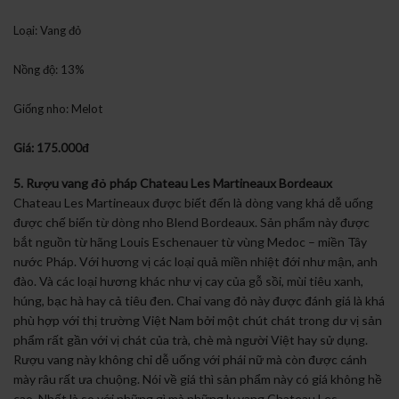
Loại: Vang đỏ
Nồng độ: 13%
Giống nho: Melot
Giá: 175.000đ
5. Rượu vang đỏ pháp Chateau Les Martineaux Bordeaux
Chateau Les Martineaux được biết đến là dòng vang khá dễ uống
được chế biến từ dòng nho Blend Bordeaux. Sản phẩm này được
bắt nguồn từ hãng Louis Eschenauer từ vùng Medoc – miền Tây
nước Pháp. Với hương vị các loại quả miền nhiệt đới như mận, anh
đào. Và các loại hương khác như vị cay của gỗ sồi, mùi tiêu xanh,
húng, bạc hà hay cả tiêu đen. Chai vang đỏ này được đánh giá là khá
phù hợp với thị trường Việt Nam bởi một chút chát trong dư vị sản
phẩm rất gần với vị chát của trà, chè mà người Việt hay sử dụng.
Rượu vang này không chỉ dễ uống với phái nữ mà còn được cánh
mày râu rất ưa chuộng. Nói về giá thì sản phẩm này có giá không hề
cao. Nhất là so với những gì mà những ly vang Chateau Les