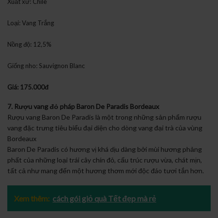
Xuất xứ: Chile
Loại: Vang Trắng
Nồng độ: 12,5%
Giống nho: Sauvignon Blanc
Giá: 175.000đ
7. Rượu vang đỏ pháp Baron De Paradis Bordeaux
Rượu vang Baron De Paradis là một trong những sản phẩm rượu
vang đặc trưng tiêu biểu đại diện cho dòng vang đại trà của vùng
Bordeaux
Baron De Paradis có hương vị khá dịu dàng bởi mùi hương phảng
phất của những loại trái cây chín đỏ, cấu trúc rượu vừa, chát mịn,
tất cả như mang đến một hương thơm mới độc đáo tươi tắn hơn.
Xem thêm:
cách gói giỏ quà Tết đẹp mà rẻ