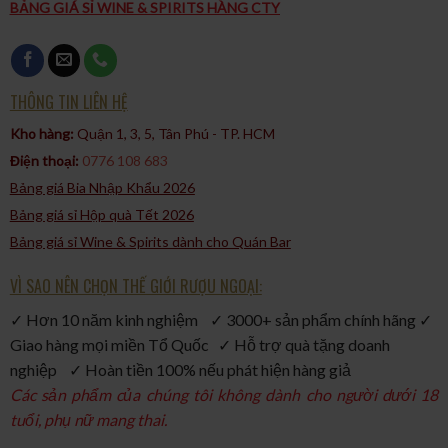
BẢNG GIÁ SỈ WINE & SPIRITS HÀNG CTY
THÔNG TIN LIÊN HỆ
Kho hàng:
Quận 1, 3, 5, Tân Phú - TP. HCM​
Điện thoại:
0776 108 683
Bảng giá Bia Nhập Khẩu 2026
Bảng giá sỉ Hộp quà Tết 2026
Bảng giá sỉ Wine & Spirits dành cho Quán Bar
VÌ SAO NÊN CHỌN THẾ GIỚI RƯỢU NGOẠI:
✓ Hơn 10 năm kinh nghiệm ✓ 3000+ sản phẩm chính hãng ✓
Giao hàng mọi miền Tổ Quốc ✓ Hỗ trợ quà tặng doanh
nghiệp ✓ Hoàn tiền 100% nếu phát hiện hàng giả
Các sản phẩm của chúng tôi không dành cho người dưới 18
tuổi, phụ nữ mang thai.