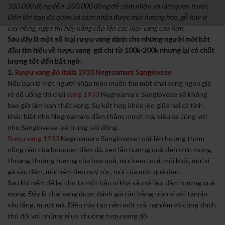
100.000 đồng đến 200.000 đồng để cảm nhận và làm quen trước.
Đến khi bạn đã quen và cảm nhận được mùi hương hoa, gỗ hay vị
cay nồng, ngọt thì hãy nâng cấp lên các loại vang cao hơn.
Sau đây là một số loại rượu vang dành cho những người mới bắt
đầu tìm hiểu về rượu vang giá chỉ từ 100k-200k nhưng lại có chất
lượng tốt đến bất ngờ.
1.
Rượu vang đỏ italia 1933 Negroamaro Sangiovese
Nếu bạn là một người nhập môn muốn tìm một chai vang ngon giá
rẻ dễ uống thì chai
vang 1933
Negroamaro Sangiovese sẽ không
bao giờ làm bạn thất vọng. Sự kết hợp khéo léo giữa hai cá tính
khác biệt nho Negroamaro đằm thắm, mượt mà, kiêu sa cùng với
nho Sangiovese trẻ trung, sôi động.
Rượu vang 1933
Negroamaro Sangiovese toát lên hương thơm
nồng nàn của bouquet đậm đà, xen lẫn hương quả đen chín mọng,
thoang thoảng hương của hoa quả, mùi kem tươi, mùi khói, mùi xì
gà sâu đậm, mùi nấm đen quý tộc, mùi của mứt quả đen.
Sau khi nếm để lại cho ta một hậu vị khá sâu và lâu, đậm hương quả
mọng. Đây là chai vang được đánh giá cân bằng tròn vi với tannin
sâu lắng, mượt mà. Điều này tạo nên một trải nghiệm vô cùng thích
thú đối với những ai ưa chuộng rượu vang đỏ.