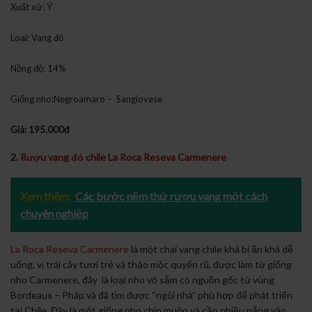
Xuất xứ: Ý
Loại: Vang đỏ
Nồng độ: 14%
Giống nho:Negroamaro – Sangiovese
Giá: 195.000đ
2.
Rượu vang đỏ chile La Roca Reseva Carmenere
Xem thêm:
Các bước nếm thử rượu vang một cách
chuyên nghiệp
La Roca Reseva Carmenere
là một chai vang chile khá bí ẩn khá dễ
uống, vị trái cây tươi trẻ và thảo mộc quyến rũ, được làm từ giống
nho Carmenere, đây là loại nho vỏ sẫm có nguồn gốc từ vùng
Bordeaux – Pháp và đã tìm được “ngôi nhà” phù hợp để phát triển
tại Chile. Đây là một giống nho chín muộn và cần nhiều nắng vào