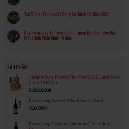
Top 5 Chai Tamnavulin Đáng Sở Hữu Nhất Năm 2026
Review Ardbeg Ten Years Old – Tượng Đài Khói Islay Đầy
Kiêu Hãnh Phân Khúc 10 Năm
SẢN PHẨM
Cigar Arturo Fuente Flor Fina 8-5-8 Sungrown
(Hộp 25 Điếu)
5.200.000
₫
Rượu vang Aves Del Sur Reserva Syrah
310.000
₫
Rượu vang Coppola Diamond Collection