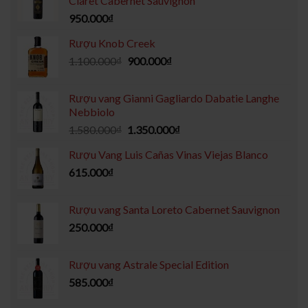
Claret Cabernet Sauvignon
950.000
₫
Rượu Knob Creek
1.100.000
₫
900.000
₫
Rượu vang Gianni Gagliardo Dabatie Langhe
Nebbiolo
1.580.000
₫
1.350.000
₫
Rượu Vang Luis Cañas Vinas Viejas Blanco
615.000
₫
Rượu vang Santa Loreto Cabernet Sauvignon
250.000
₫
Rượu vang Astrale Special Edition
585.000
₫