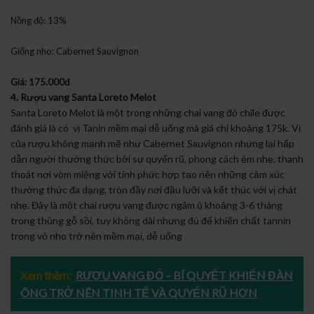
Nồng độ: 13%
Giống nho: Cabernet Sauvignon
Giá: 175.000đ
4. Rượu vang Santa Loreto Melot
Santa Loreto Melot là một trong những chai vang đỏ chile được
đánh giá là có vị Tanin mềm mại dễ uống mà giá chỉ khoảng 175k. Vị
của rượu không mạnh mẽ như Cabernet Sauvignon nhưng lại hấp
dẫn người thưởng thức bởi sự quyến rũ, phong cách êm nhẹ, thanh
thoát nơi vòm miệng với tính phức hợp tạo nên những cảm xúc
thưởng thức đa dạng, tròn đầy nơi đầu lưỡi và kết thúc với vị chát
nhẹ. Đây là một chai rượu vang được ngâm ủ khoảng 3-6 tháng
trong thùng gỗ sồi, tuy không dài nhưng đủ để khiến chất tannin
trong vỏ nho trở nên mềm mại, dễ uống
Xem thêm:
RƯỢU VANG ĐỎ – BÍ QUYẾT KHIẾN ĐÀN
ÔNG TRỞ NÊN TINH TẾ VÀ QUYẾN RŨ HƠN