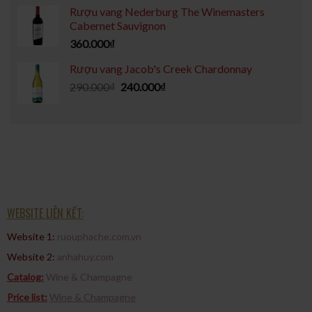
Rượu vang Nederburg The Winemasters
Cabernet Sauvignon
360.000
₫
Rượu vang Jacob's Creek Chardonnay
290.000
₫
240.000
₫
WEBSITE LIÊN KẾT:
Website 1:
ruouphache.com.vn
Website 2:
anhahuy.com
Catalog:
Wine & Champagne
Price list:
Wine & Champagne