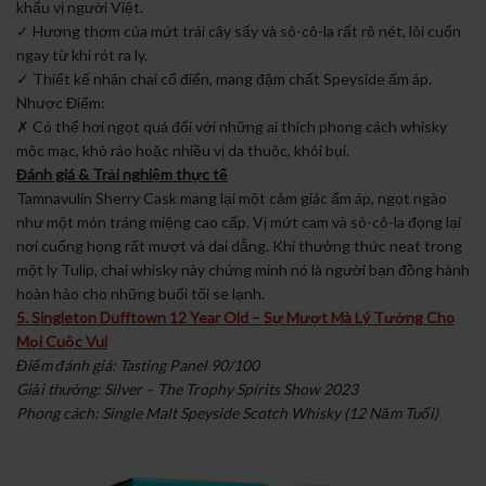
khẩu vị người Việt.
✓ Hương thơm của mứt trái cây sấy và sô-cô-la rất rõ nét, lôi cuốn
ngay từ khi rót ra ly.
✓ Thiết kế nhãn chai cổ điển, mang đậm chất Speyside ấm áp.
Nhược Điểm:
✗ Có thể hơi ngọt quá đối với những ai thích phong cách whisky
mộc mạc, khô ráo hoặc nhiều vị da thuộc, khói bụi.
Đánh giá & Trải nghiệm thực tế
Tamnavulin Sherry Cask mang lại một cảm giác ấm áp, ngọt ngào
như một món tráng miệng cao cấp. Vị mứt cam và sô-cô-la đọng lại
nơi cuống họng rất mượt và dai dẳng. Khi thưởng thức neat trong
một ly Tulip, chai whisky này chứng minh nó là người bạn đồng hành
hoàn hảo cho những buổi tối se lạnh.
5. Singleton Dufftown 12 Year Old – Sự Mượt Mà Lý Tưởng Cho
Mọi Cuộc Vui
Điểm đánh giá: Tasting Panel 90/100
Giải thưởng: Silver – The Trophy Spirits Show 2023
Phong cách: Single Malt Speyside Scotch Whisky (12 Năm Tuổi)