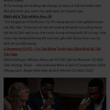
Nhược Điểm:
✗ Do hướng tới số đông đại chúng, vị rượu có thể hơi thiếu tính
đột phá hoặc góc cạnh cho giới sành sỏi chuyên sâu.
Đánh giá & Trải nghiệm thực tế
The Singleton of Dufftown 12 YO mang lại một trải nghiệm mượt
mà, đầy đặn. Vị kẹo bơ và hạt phỉ nướng đọng lại nơi cuống họng
rất êm ái. Rót một ly on-the-rocks trong những buổi tối tụ họp, chai
rượu này mang lại không khí vui tươi, gắn kết, là lựa chọn cực kỳ
kinh tế và chất lượng.
6. Bowmore 12 YO – Sự Cân Bằng Tuyệt Hảo Giữa Khói Và Trái
Cây Islay
Điểm đánh giá: Whisky Advocate 91/100, Spirits Business 92/100
Giải thưởng: Silver – International Wine & Spirit Competition 2024
Phong cách: Single Malt Islay Scotch Whisky (12 Năm Tuổi)