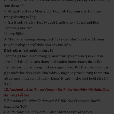
hơn đáng kể.
✓ Vị ngọt từ thùng Sherry tích hợp tốt, tạo cảm giác tròn trịa
trong khoang miệng.
✓ Giá thành vô cùng hợp lý dưới 1 triệu cho một trải nghiệm
Laphroaig độc đáo.
Nhược Điểm:
✗ Những fan cuồng phong cách “y tế đậm đặc” của bản 10 năm
truyền thống có thể thấy bản này hơi hiền.
Đánh giá & Trải nghiệm thực tế
Laphroaig Oak Select mang lại một trải nghiệm vừa quen vừa lạ.
Lớp khói i-ốt đặc trưng đọng lại ở cuống họng nhưng được làm
mềm đi bởi một làn sóng mứt quả ngọt ngào. Khi thêm vào một vài
giọt nước lọc tinh khiết, chai whisky này bung tỏa hương thơm của
gỗ sồi nướng và vani rất sảng khoái, lý tưởng cho một buổi tối sành
điệu.
10. Auchentoshan Three Wood – Sự Phức Hợp Đầy Mê Hoặc Qua
Ba Tầng Gỗ Sồi
Điểm đánh giá: Wine Enthusiast 93/100, San Francisco Spirits
Rating 92/100
Giải thưởng: Double Gold – San Francisco World Spirits