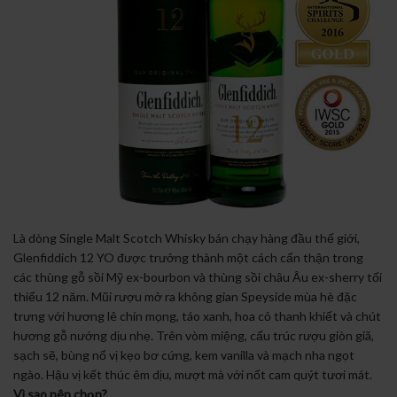
Là dòng Single Malt Scotch Whisky bán chạy hàng đầu thế giới,
Glenfiddich 12 YO được trưởng thành một cách cẩn thận trong
các thùng gỗ sồi Mỹ ex-bourbon và thùng sồi châu Âu ex-sherry tối
thiểu 12 năm. Mũi rượu mở ra không gian Speyside mùa hè đặc
trưng với hương lê chín mọng, táo xanh, hoa cỏ thanh khiết và chút
hương gỗ nướng dịu nhẹ. Trên vòm miệng, cấu trúc rượu giòn giã,
sạch sẽ, bùng nổ vị kẹo bơ cứng, kem vanilla và mạch nha ngọt
ngào. Hậu vị kết thúc êm dịu, mượt mà với nốt cam quýt tươi mát.
Vì sao nên chọn?