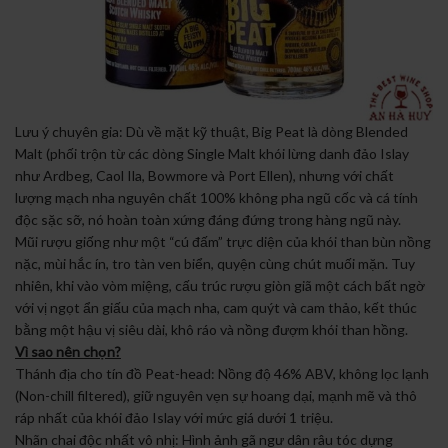
Lưu ý chuyên gia: Dù về mặt kỹ thuật, Big Peat là dòng Blended
Malt (phối trộn từ các dòng Single Malt khói lừng danh đảo Islay
như Ardbeg, Caol Ila, Bowmore và Port Ellen), nhưng với chất
lượng mạch nha nguyên chất 100% không pha ngũ cốc và cá tính
độc sặc sỡ, nó hoàn toàn xứng đáng đứng trong hàng ngũ này.
Mũi rượu giống như một “cú đấm” trực diện của khói than bùn nồng
nặc, mùi hắc ín, tro tàn ven biển, quyện cùng chút muối mặn. Tuy
nhiên, khi vào vòm miệng, cấu trúc rượu giòn giã một cách bất ngờ
với vị ngọt ẩn giấu của mạch nha, cam quýt và cam thảo, kết thúc
bằng một hậu vị siêu dài, khô ráo và nồng đượm khói than hồng.
Vì sao nên chọn?
Thánh địa cho tín đồ Peat-head: Nồng độ 46% ABV, không lọc lạnh
(Non-chill filtered), giữ nguyên vẹn sự hoang dại, mạnh mẽ và thô
ráp nhất của khói đảo Islay với mức giá dưới 1 triệu.
Nhãn chai độc nhất vô nhị: Hình ảnh gã ngư dân râu tóc dựng