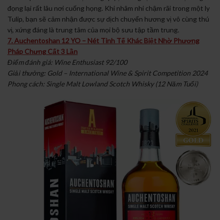
đọng lại rất lâu nơi cuống họng. Khi nhâm nhi chậm rãi trong một ly
Tulip, bạn sẽ cảm nhận được sự dịch chuyển hương vị vô cùng thú
vị, xứng đáng là trung tâm của mọi bộ sưu tập tầm trung.
7. Auchentoshan 12 YO – Nét Tinh Tế Khác Biệt Nhờ Phương
Pháp Chưng Cất 3 Lần
Điểm đánh giá: Wine Enthusiast 92/100
Giải thưởng: Gold – International Wine & Spirit Competition 2024
Phong cách: Single Malt Lowland Scotch Whisky (12 Năm Tuổi)