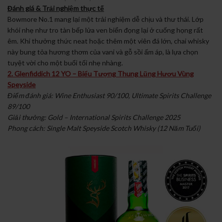
Đánh giá & Trải nghiệm thực tế
Bowmore No.1 mang lại một trải nghiệm dễ chịu và thư thái. Lớp
khói nhẹ như tro tàn bếp lửa ven biển đọng lại ở cuống họng rất
êm. Khi thưởng thức neat hoặc thêm một viên đá lớn, chai whisky
này bung tỏa hương thơm của vani và gỗ sồi ấm áp, là lựa chọn
tuyệt vời cho một buổi tối nhẹ nhàng.
2. Glenfiddich 12 YO – Biểu Tượng Thung Lũng Hươu Vùng
Speyside
Điểm đánh giá: Wine Enthusiast 90/100, Ultimate Spirits Challenge
89/100
Giải thưởng: Gold – International Spirits Challenge 2025
Phong cách: Single Malt Speyside Scotch Whisky (12 Năm Tuổi)