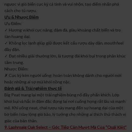
ngược vì gió biển cực kỳ cá tính và vui nhộn, tạo điểm nhấn phá
cách cho tủ rượu.
Ưu & Nhược Điểm
Ưu Điểm:
✓ Hương vị khói cực nặng, đậm đà, giàu khoáng chất biển và tro
tàn hoang dại.
✓ Không lọc lạnh giúp giữ được kết cấu rượu dày dặn, mouthfeel
đầy đặn.
✓ Đạt nhiều giải thưởng lớn, là tượng đài khói bụi trong phân khúc
tầm trung.
Nhược Điểm:
✗ Cực kỳ kén người uống; hoàn toàn không dành cho người mới
hoặc những ai sợ mùi khói nồng nặc.
Đánh giá & Trải nghiệm thực tế
Big Peat mang lại một trải nghiệm bùng nổ đầy phấn khích. Lớp
khói bụi và hắc ín đậm đặc đọng lại nơi cuống họng rất lâu và mạnh
mẽ. Khi uống neat, chai rượu này mang đến sự hoang dại của một
bờ biển Islay lộng gió bão, lý tưởng cho những ai thích thử thách vị
giác của bản thân.
9. Laphroaig Oak Select – Góc Tiếp Cận Mượt Mà Của “Quái Kiệt”