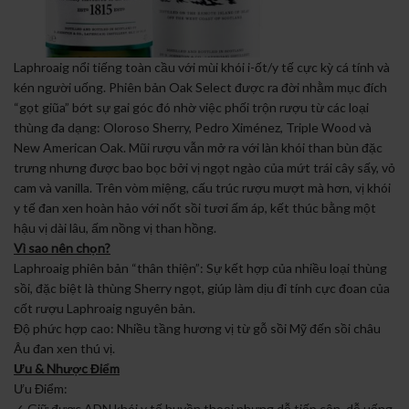
Laphroaig nổi tiếng toàn cầu với mùi khói i-ốt/y tế cực kỳ cá tính và
kén người uống. Phiên bản Oak Select được ra đời nhằm mục đích
“gọt giũa” bớt sự gai góc đó nhờ việc phối trộn rượu từ các loại
thùng đa dạng: Oloroso Sherry, Pedro Ximénez, Triple Wood và
New American Oak. Mũi rượu vẫn mở ra với làn khói than bùn đặc
trưng nhưng được bao bọc bởi vị ngọt ngào của mứt trái cây sấy, vỏ
cam và vanilla. Trên vòm miệng, cấu trúc rượu mượt mà hơn, vị khói
y tế đan xen hoàn hảo với nốt sồi tươi ấm áp, kết thúc bằng một
hậu vị dài lâu, ấm nồng vị than hồng.
Vì sao nên chọn?
Laphroaig phiên bản “thân thiện”: Sự kết hợp của nhiều loại thùng
sồi, đặc biệt là thùng Sherry ngọt, giúp làm dịu đi tính cực đoan của
cốt rượu Laphroaig nguyên bản.
Độ phức hợp cao: Nhiều tầng hương vị từ gỗ sồi Mỹ đến sồi châu
Âu đan xen thú vị.
Ưu & Nhược Điểm
Ưu Điểm:
✓ Giữ được ADN khói y tế huyền thoại nhưng dễ tiếp cận, dễ uống