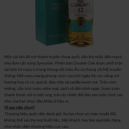
Một cái tên đã trở thành huyền thoại quốc dân khi nhắc đến mạch
nha đơn cất vùng Speyside. Phiên bản Double Oak được phối trộn
tài tình từ rượu ủ trong thùng sồi châu Âu và thùng sồi Mỹ truyền
thống. Mũi rượu mang phong cách của một ngày hè rực nắng với
hương hoa cỏ cỏ, quả lê, dứa chín và vanilla mượt mà. Trên vòm
miệng, cấu trúc rượu mềm mại, sạch sẽ đến kinh ngạc, hoàn toàn
thanh thoát với vị mật ong, trái cây nhiệt đới đan xen một chút cay
nhẹ của hạt nhục đậu khấu ở hậu vị.
Vì sao nên chọn?
Thương hiệu quốc dân danh giá: Sự lựa chọn an toàn tuyệt đối,
không thể sai cho mọi buổi tiệc, tiếp khách, hay làm quà biếu tặng
nhờ nhận diện thương hiệu cực cao.