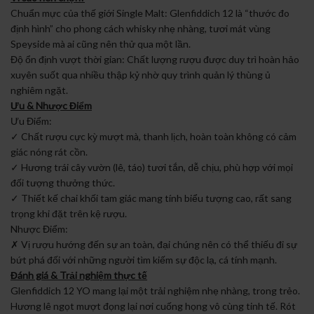
Chuẩn mực của thế giới Single Malt: Glenfiddich 12 là “thước đo
định hình” cho phong cách whisky nhẹ nhàng, tươi mát vùng
Speyside mà ai cũng nên thử qua một lần.
Độ ổn định vượt thời gian: Chất lượng rượu được duy trì hoàn hảo
xuyên suốt qua nhiều thập kỷ nhờ quy trình quản lý thùng ủ
nghiêm ngặt.
Ưu & Nhược Điểm
Ưu Điểm:
✓ Chất rượu cực kỳ mượt mà, thanh lịch, hoàn toàn không có cảm
giác nóng rát cồn.
✓ Hương trái cây vườn (lê, táo) tươi tắn, dễ chịu, phù hợp với mọi
đối tượng thưởng thức.
✓ Thiết kế chai khối tam giác mang tính biểu tượng cao, rất sang
trọng khi đặt trên kệ rượu.
Nhược Điểm:
✗ Vị rượu hướng đến sự an toàn, đại chúng nên có thể thiếu đi sự
bứt phá đối với những người tìm kiếm sự độc lạ, cá tính mạnh.
Đánh giá & Trải nghiệm thực tế
Glenfiddich 12 YO mang lại một trải nghiệm nhẹ nhàng, trong trẻo.
Hương lê ngọt mượt đọng lại nơi cuống họng vô cùng tinh tế. Rót