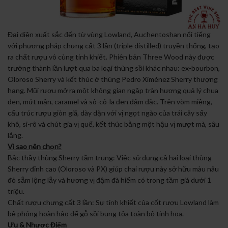
Đại diện xuất sắc đến từ vùng Lowland, Auchentoshan nổi tiếng
với phương pháp chưng cất 3 lần (triple distilled) truyền thống, tạo
ra chất rượu vô cùng tinh khiết. Phiên bản Three Wood này được
trưởng thành lần lượt qua ba loại thùng sồi khác nhau: ex-bourbon,
Oloroso Sherry và kết thúc ở thùng Pedro Ximénez Sherry thượng
hạng. Mũi rượu mở ra một không gian ngập tràn hương quả lý chua
đen, mứt mận, caramel và sô-cô-la đen đậm đặc. Trên vòm miệng,
cấu trúc rượu giòn giã, dày dặn với vị ngọt ngào của trái cây sấy
khô, si-rô và chút gia vị quế, kết thúc bằng một hậu vị mượt mà, sâu
lắng.
Vì sao nên chọn?
Bậc thầy thùng Sherry tầm trung: Việc sử dụng cả hai loại thùng
Sherry đỉnh cao (Oloroso và PX) giúp chai rượu này sở hữu màu nâu
đỏ sẫm lộng lẫy và hương vị đậm đà hiếm có trong tầm giá dưới 1
triệu.
Chất rượu chưng cất 3 lần: Sự tinh khiết của cốt rượu Lowland làm
bệ phóng hoàn hảo để gỗ sồi bung tỏa toàn bộ tinh hoa.
Ưu & Nhược Điểm