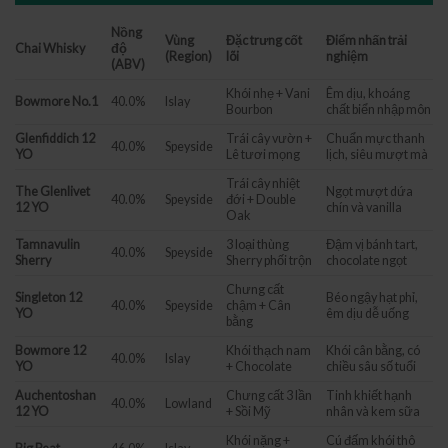
Nồng
Vùng
Đặc trưng cốt
Điểm nhấn trải
Chai Whisky
độ
(Region)
lõi
nghiệm
(ABV)
Khói nhẹ + Vani
Êm dịu, khoáng
Bowmore No.1
40.0%
Islay
Bourbon
chất biển nhập môn
Glenfiddich 12
Trái cây vườn +
Chuẩn mực thanh
40.0%
Speyside
YO
Lê tươi mọng
lịch, siêu mượt mà
Trái cây nhiệt
The Glenlivet
Ngọt mượt dứa
40.0%
Speyside
đới + Double
12 YO
chín và vanilla
Oak
Tamnavulin
3 loại thùng
Đậm vị bánh tart,
40.0%
Speyside
Sherry
Sherry phối trộn
chocolate ngọt
Chưng cất
Singleton 12
Béo ngậy hạt phỉ,
40.0%
Speyside
chậm + Cân
YO
êm dịu dễ uống
bằng
Bowmore 12
Khói thạch nam
Khói cân bằng, có
40.0%
Islay
YO
+ Chocolate
chiều sâu số tuổi
Auchentoshan
Chưng cất 3 lần
Tinh khiết hạnh
40.0%
Lowland
12 YO
+ Sồi Mỹ
nhân và kem sữa
Khói nặng +
Cú đấm khói thô