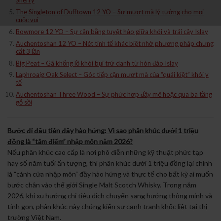
Sherry
The Singleton of Dufftown 12 YO – Sự mượt mà lý tưởng cho mọi
cuộc vui
Bowmore 12 YO – Sự cân bằng tuyệt hảo giữa khói và trái cây Islay
Auchentoshan 12 YO – Nét tinh tế khác biệt nhờ phương pháp chưng
cất 3 lần
Big Peat – Gã khổng lồ khói bụi trứ danh từ hòn đảo Islay
Laphroaig Oak Select – Góc tiếp cận mượt mà của “quái kiệt” khói y
tế
Auchentoshan Three Wood – Sự phức hợp đầy mê hoặc qua ba tầng
gỗ sồi
Bước đi đầu tiên đầy hào hứng: Vì sao phân khúc dưới 1 triệu
đồng là “tâm điểm” nhập môn năm 2026?
Nếu phân khúc cao cấp là nơi phô diễn những kỹ thuật phức tạp
hay số năm tuổi ấn tượng, thì phân khúc dưới 1 triệu đồng lại chính
là “cánh cửa nhập môn” đầy hào hứng và thực tế cho bất kỳ ai muốn
bước chân vào thế giới Single Malt Scotch Whisky. Trong năm
2026, khi xu hướng chi tiêu dịch chuyển sang hướng thông minh và
tinh gọn, phân khúc này chứng kiến sự cạnh tranh khốc liệt tại thị
trường Việt Nam.