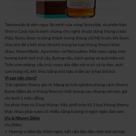
Tamnavulin là viên ngọc ẩn mình của vùng Speyside, và phiên bản
Sherry Cask này là minh chứng cho nghệ thuật dùng thùng ủ bậc
thầy. Rượu được trưởng thành trong thùng sồi Mỹ trước khi được
chia nhỏ để ủ kết thúc (finish) trong ba loại thùng Sherry khác
nhau: Amontillado, Apostoles và Matusalem. Mũi rượu ngập tràn
hương bánh tart trái cây, đường nâu, bánh gừng và quả mâm xôi.
Trên vòm miệng, cấu trúc rượu dày dặn với vị sô-cô-la đen, mứt
cam bùng nổ, kết thúc bằng một hậu vị ấm áp vị hạt bùi bùi.
Vì sao nên chọn?
Trải nghiệm Sherry giá rẻ: Mang lại trải nghiệm phong cách Sherry
Bomb (đậm đà vị thùng Sherry) chất lượng cao nhưng với mức giá
chỉ dưới 1 triệu đồng.
Sự phức hợp từ 3 loại thùng: Việc phối trộn từ 3 loại thùng Sherry
khác nhau giúp rượu có nhiều tầng hương vị ngọt ngào đan xen.
Ưu & Nhược Điểm
Ưu Điểm:
✓ Hương vị đậm đà, thiên ngọt, kết cấu dày dặn nịnh môi và hợp