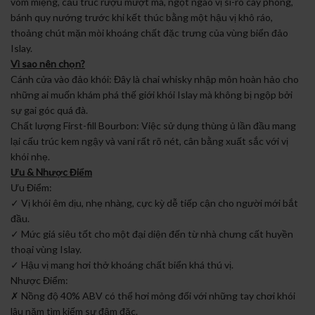
vòm miệng, cấu trúc rượu mượt mà, ngọt ngào vị si-rô cây phong,
bánh quy nướng trước khi kết thúc bằng một hậu vị khô ráo,
thoảng chút mặn mòi khoáng chất đặc trưng của vùng biển đảo
Islay.
Vì sao nên chọn?
Cánh cửa vào đảo khói: Đây là chai whisky nhập môn hoàn hảo cho
những ai muốn khám phá thế giới khói Islay mà không bị ngộp bởi
sự gai góc quá đà.
Chất lượng First-fill Bourbon: Việc sử dụng thùng ủ lần đầu mang
lại cấu trúc kem ngậy và vani rất rõ nét, cân bằng xuất sắc với vị
khói nhẹ.
Ưu & Nhược Điểm
Ưu Điểm:
✓ Vị khói êm dịu, nhẹ nhàng, cực kỳ dễ tiếp cận cho người mới bắt
đầu.
✓ Mức giá siêu tốt cho một đại diện đến từ nhà chưng cất huyền
thoại vùng Islay.
✓ Hậu vị mang hơi thở khoáng chất biển khá thú vị.
Nhược Điểm:
✗ Nồng độ 40% ABV có thể hơi mỏng đối với những tay chơi khói
lâu năm tìm kiếm sự đậm đặc.