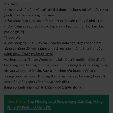
Ưu Điểm:
✓ Hương vị sô-cô-la và trái cây khô đậm đặc bùng nổ, kết cấu rượu
(body) dày dặn vô cùng nịnh môi.
✓ Độ phức hợp cực cao nhờ quá trình chuyển thùng ủ phức tạp.
✓ Đạt điểm số rất cao từ các tạp chí uy tín, một món hời lớn dưới
góc độ giá trị.
Nhược Điểm:
✗ Với nồng độ 43% ABV và vị Sherry đậm đặc, rượu có thể hơi
nặng và nồng đối với những ai thích gu nhẹ nhàng, thanh thoát.
Đánh giá & Trải nghiệm thực tế
Auchentoshan Three Wood mang lại một trải nghiệm đậm đà đến
tận cùng. Lớp hương mứt mận và sô-cô-la đọng lại nơi cuống họng
rất sâu và kéo dài ấm áp. Đây là lựa chọn bắt buộc phải có cho
những buổi tối muộn, thưởng thức chậm rãi sau bữa ăn (digestif)
bên một không gian yên tĩnh và sành điệu.
Bảng so sánh nhanh phân khúc dưới 1 triệu đồng
Xem thêm:
Top Những Loại Rượu Vang Cao Cấp Hàng
Đầu [PREMIUM WINES]