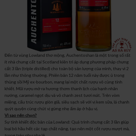
Đến từ vùng Lowland thơ mộng, Auchentoshan là một trong số rất
ít nhà chưng cất tại Scotland kiên trì áp dụng phương pháp chưng
cất 3 lần (triple distilled) cho toàn bộ sản lượng của mình, thay vì 2
lần như thông thường. Phiên bản 12 năm tuổi này được ủ trong
thùng sồi Mỹ ex-bourbon, mang lại một chất rượu vô cùng tinh
khiết. Mũi rượu mở ra hương thơm thanh lịch của hạnh nhân
nướng, caramel ngọt dịu và vỏ chanh zest tươi mát. Trên vòm
miệng, cấu trúc rượu giòn giã, siêu sạch sẽ với vị kem sữa, lá chanh
quýt quyện cùng chút vị gừng nhẹ ấm áp ở hậu vị.
Vì sao nên chọn?
Sự tinh khiết độc bản của Lowland: Quá trình chưng cất 3 lần giúp
loại bỏ hầu hết các tạp chất nặng, tạo nên một cốt rượu mượt mà,
trong trẻo như pha lê.