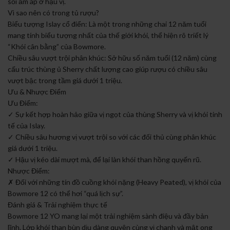
sồi ấm áp ở hậu vị.
Vì sao nên có trong tủ rượu?
Biểu tượng Islay cổ điển: Là một trong những chai 12 năm tuổi
mang tính biểu tượng nhất của thế giới khói, thể hiện rõ triết lý
“Khói cân bằng” của Bowmore.
Chiều sâu vượt trội phân khúc: Sở hữu số năm tuổi (12 năm) cùng
cấu trúc thùng ủ Sherry chất lượng cao giúp rượu có chiều sâu
vượt bậc trong tầm giá dưới 1 triệu.
Ưu & Nhược Điểm
Ưu Điểm:
✓ Sự kết hợp hoàn hảo giữa vị ngọt của thùng Sherry và vị khói tinh
tế của Islay.
✓ Chiều sâu hương vị vượt trội so với các đối thủ cùng phân khúc
giá dưới 1 triệu.
✓ Hậu vị kéo dài mượt mà, để lại làn khói than hồng quyến rũ.
Nhược Điểm:
✗ Đối với những tín đồ cuồng khói nặng (Heavy Peated), vị khói của
Bowmore 12 có thể hơi “quá lịch sự”.
Đánh giá & Trải nghiệm thực tế
Bowmore 12 YO mang lại một trải nghiệm sành điệu và đầy bản
lĩnh. Lớp khói than bùn dịu dàng quyện cùng vị chanh và mật ong