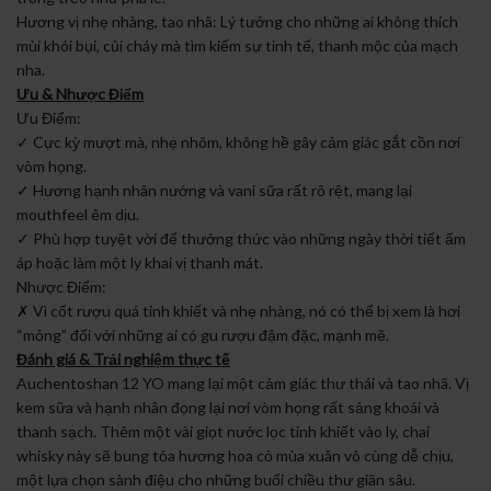
Hương vị nhẹ nhàng, tao nhã: Lý tưởng cho những ai không thích
mùi khói bụi, củi cháy mà tìm kiếm sự tinh tế, thanh mộc của mạch
nha.
Ưu & Nhược Điểm
Ưu Điểm:
✓ Cực kỳ mượt mà, nhẹ nhõm, không hề gây cảm giác gắt cồn nơi
vòm họng.
✓ Hương hạnh nhân nướng và vani sữa rất rõ rệt, mang lại
mouthfeel êm dịu.
✓ Phù hợp tuyệt vời để thưởng thức vào những ngày thời tiết ấm
áp hoặc làm một ly khai vị thanh mát.
Nhược Điểm:
✗ Vì cốt rượu quá tinh khiết và nhẹ nhàng, nó có thể bị xem là hơi
“mỏng” đối với những ai có gu rượu đậm đặc, mạnh mẽ.
Đánh giá & Trải nghiệm thực tế
Auchentoshan 12 YO mang lại một cảm giác thư thái và tao nhã. Vị
kem sữa và hạnh nhân đọng lại nơi vòm họng rất sảng khoái và
thanh sạch. Thêm một vài giọt nước lọc tinh khiết vào ly, chai
whisky này sẽ bung tỏa hương hoa cỏ mùa xuân vô cùng dễ chịu,
một lựa chọn sành điệu cho những buổi chiều thư giãn sâu.