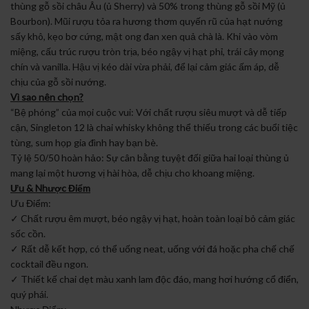
thùng gỗ sồi châu Âu (ủ Sherry) và 50% trong thùng gỗ sồi Mỹ (ủ
Bourbon). Mũi rượu tỏa ra hương thơm quyến rũ của hạt nướng
sấy khô, kẹo bơ cứng, mật ong đan xen quả chà là. Khi vào vòm
miệng, cấu trúc rượu tròn trịa, béo ngậy vị hạt phỉ, trái cây mọng
chín và vanilla. Hậu vị kéo dài vừa phải, để lại cảm giác ấm áp, dễ
chịu của gỗ sồi nướng.
Vì sao nên chọn?
“Bệ phóng” của mọi cuộc vui: Với chất rượu siêu mượt và dễ tiếp
cận, Singleton 12 là chai whisky không thể thiếu trong các buổi tiệc
tùng, sum họp gia đình hay bạn bè.
Tỷ lệ 50/50 hoàn hảo: Sự cân bằng tuyệt đối giữa hai loại thùng ủ
mang lại một hương vị hài hòa, dễ chịu cho khoang miệng.
Ưu & Nhược Điểm
Ưu Điểm:
✓ Chất rượu êm mượt, béo ngậy vị hạt, hoàn toàn loại bỏ cảm giác
sốc cồn.
✓ Rất dễ kết hợp, có thể uống neat, uống với đá hoặc pha chế chế
cocktail đều ngon.
✓ Thiết kế chai dẹt màu xanh lam độc đáo, mang hơi hướng cổ điển,
quý phái.