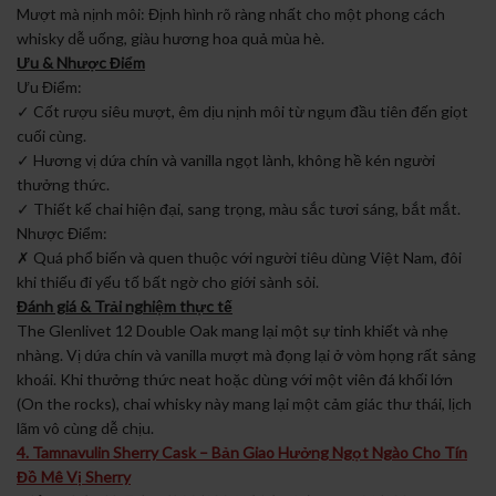
Mượt mà nịnh môi: Định hình rõ ràng nhất cho một phong cách
whisky dễ uống, giàu hương hoa quả mùa hè.
Ưu & Nhược Điểm
Ưu Điểm:
✓ Cốt rượu siêu mượt, êm dịu nịnh môi từ ngụm đầu tiên đến giọt
cuối cùng.
✓ Hương vị dứa chín và vanilla ngọt lành, không hề kén người
thưởng thức.
✓ Thiết kế chai hiện đại, sang trọng, màu sắc tươi sáng, bắt mắt.
Nhược Điểm:
✗ Quá phổ biến và quen thuộc với người tiêu dùng Việt Nam, đôi
khi thiếu đi yếu tố bất ngờ cho giới sành sỏi.
Đánh giá & Trải nghiệm thực tế
The Glenlivet 12 Double Oak mang lại một sự tinh khiết và nhẹ
nhàng. Vị dứa chín và vanilla mượt mà đọng lại ở vòm họng rất sảng
khoái. Khi thưởng thức neat hoặc dùng với một viên đá khối lớn
(On the rocks), chai whisky này mang lại một cảm giác thư thái, lịch
lãm vô cùng dễ chịu.
4. Tamnavulin Sherry Cask – Bản Giao Hưởng Ngọt Ngào Cho Tín
Đồ Mê Vị Sherry