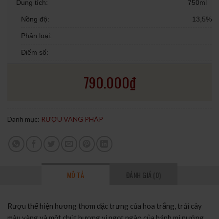
Dung tích:
750ml
Nồng độ:
13,5%
Phân loại:
Điểm số:
790.000
₫
Danh mục:
RƯỢU VANG PHÁP
MÔ TẢ
ĐÁNH GIÁ (0)
Rượu thể hiện hương thơm đặc trưng của hoa trắng, trái cây
màu vàng và một chút hương vị ngọt ngào của bánh mì nướng.