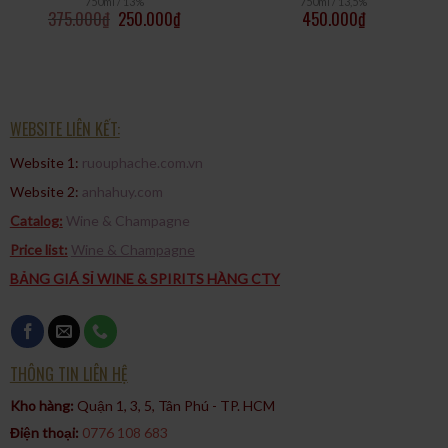
750ml / 13%
750ml / 13,5%
375.000
₫
250.000
₫
450.000
₫
WEBSITE LIÊN KẾT:
Website 1:
ruouphache.com.vn
Website 2:
anhahuy.com
Catalog:
Wine & Champagne
Price list:
Wine & Champagne
BẢNG GIÁ SỈ WINE & SPIRITS HÀNG CTY
THÔNG TIN LIÊN HỆ
Kho hàng:
Quận 1, 3, 5, Tân Phú - TP. HCM​
Điện thoại:
0776 108 683