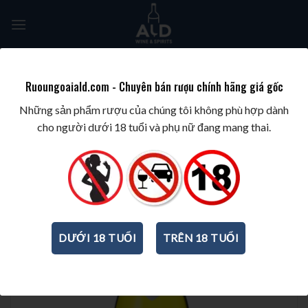
Skip
to
content
Tìm
kiếm:
Ruoungoaiald.com - Chuyên bán rượu chính hãng giá gốc
TRANG CHỦ
/
WINE/BIA/SAKE/SOJU
/
RƯỢU VANG PHÁP
Những sản phẩm rượu của chúng tôi không phù hợp dành
cho người dưới 18 tuổi và phụ nữ đang mang thai.
DƯỚI 18 TUỔI
TRÊN 18 TUỔI