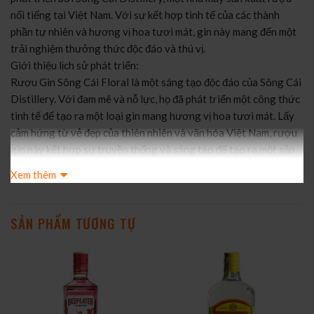
nổi tiếng tại Việt Nam. Với sự kết hợp tinh tế của các thành
phần tự nhiên và hương vị hoa tươi mát, gin này mang đến một
trải nghiệm thưởng thức độc đáo và thú vị.
Giới thiệu lịch sử phát triển:
Rượu Gin Sông Cái Floral là một sáng tạo độc đáo của Sông Cái
Distillery. Với đam mê và nỗ lực, họ đã phát triển một công thức
tinh tế để tạo ra một loại gin mang hương vị hoa tươi mát. Lấy
cảm hứng từ vẻ đẹp của thiên nhiên và văn hóa Việt Nam, rượu
gin này kết hợp sự truyền thống và sáng tạo để tạo ra một sản
phẩm độc đáo và đáng chú ý.
Xem thêm
Quá trình sản xuất và thời gian ủ:
Rượu Gin Sông Cái Floral được sản xuất từ các thành phần tự
nhiên chất lượng cao và chưng cất bằng phương pháp truyền
SẢN PHẨM TƯƠNG TỰ
thống. Quá trình sản xuất kỹ lưỡng đảm bảo rượu gin có hương
vị tinh tế và chất lượng tốt nhất. Sau khi chưng cất, rượu được ủ
trong một thời gian để phát triển hương vị và độ mượt mà.
Một số điểm nổi bật:
Hương vị hoa tươi mát: Rượu Gin Sông Cái Floral mang hương