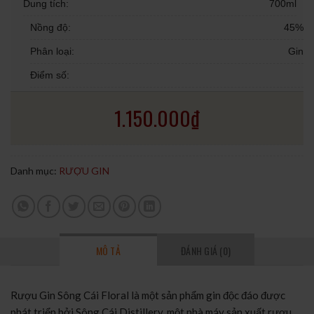
Dung tích:
700ml
Nồng độ:
45%
Phân loại:
Gin
Điểm số:
1.150.000
₫
Danh mục:
RƯỢU GIN
MÔ TẢ
ĐÁNH GIÁ (0)
Rượu Gin Sông Cái Floral là một sản phẩm gin độc đáo được
phát triển bởi Sông Cái Distillery, một nhà máy sản xuất rượu