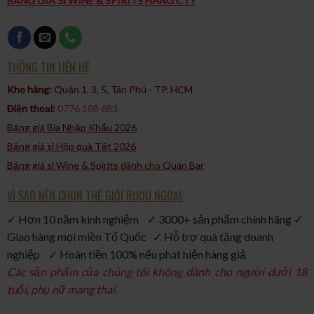
BẢNG GIÁ SỈ WINE & SPIRITS HÀNG CTY
hương vị hoa tươi mát và chất lượng cao, gin này sẽ mang đến
cho bạn một trải nghiệm thưởng thức độc đáo và thú vị.
THÔNG TIN LIÊN HỆ
Kho hàng:
Quận 1, 3, 5, Tân Phú - TP. HCM​
Điện thoại:
0776 108 683
Bảng giá Bia Nhập Khẩu 2026
Bảng giá sỉ Hộp quà Tết 2026
Bảng giá sỉ Wine & Spirits dành cho Quán Bar
VÌ SAO NÊN CHỌN THẾ GIỚI RƯỢU NGOẠI:
✓ Hơn 10 năm kinh nghiệm ✓ 3000+ sản phẩm chính hãng ✓
Giao hàng mọi miền Tổ Quốc ✓ Hỗ trợ quà tặng doanh
nghiệp ✓ Hoàn tiền 100% nếu phát hiện hàng giả
Các sản phẩm của chúng tôi không dành cho người dưới 18
tuổi, phụ nữ mang thai.