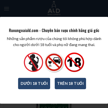
Skip
to
content
Tìm
kiếm:
Ruoungoaiald.com - Chuyên bán rượu chính hãng giá gốc
TRANG CHỦ
/
RƯỢU PHA CHẾ
/
RƯỢU GIN
Những sản phẩm rượu của chúng tôi không phù hợp dành
cho người dưới 18 tuổi và phụ nữ đang mang thai.
DƯỚI 18 TUỔI
TRÊN 18 TUỔI