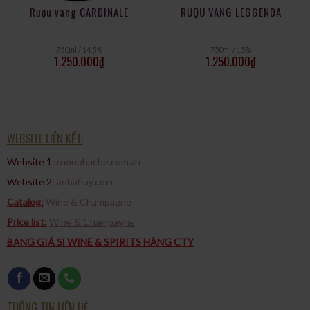
Rượu vang CARDINALE
RƯỢU VANG LEGGENDA
750ml / 14,5%
750ml / 15%
1.250.000
₫
1.250.000
₫
WEBSITE LIÊN KẾT:
Website 1:
ruouphache.com.vn
Website 2:
anhahuy.com
Catalog:
Wine & Champagne
Price list:
Wine & Champagne
BẢNG GIÁ SỈ WINE & SPIRITS HÀNG CTY
THÔNG TIN LIÊN HỆ