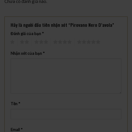
Chưa có đánh giá nào.
Hãy là người đầu tiên nhận xét “Pirovano Nero D’avola”
Đánh giá của bạn
*
1
2
3
4
5
Nhận xét của bạn
*
Tên
*
Email
*