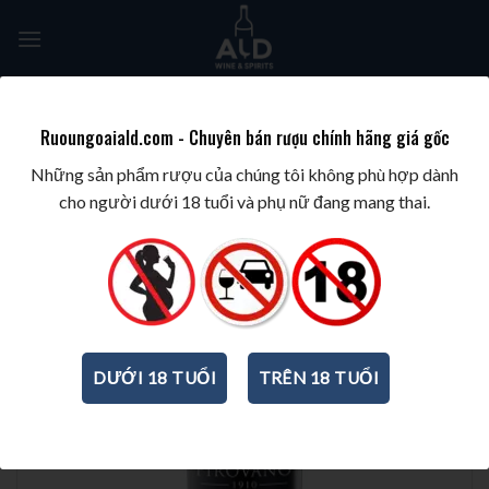
Skip
to
content
Tìm
kiếm:
Ruoungoaiald.com - Chuyên bán rượu chính hãng giá gốc
TRANG CHỦ
/
WINE/BIA/SAKE/SOJU
/
RƯỢU VANG Ý
Những sản phẩm rượu của chúng tôi không phù hợp dành
cho người dưới 18 tuổi và phụ nữ đang mang thai.
DƯỚI 18 TUỔI
TRÊN 18 TUỔI