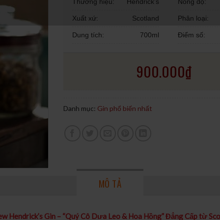
Thương hiệu:
Hendrick’s
Nồng độ:
Xuất xứ:
Scotland
Phân loại:
Dung tích:
700ml
Điểm số:
900.000
₫
Danh mục:
Gin phổ biến nhất
MÔ TẢ
ew Hendrick’s Gin – “Quý Cô Dưa Leo & Hoa Hồng” Đẳng Cấp từ Sco