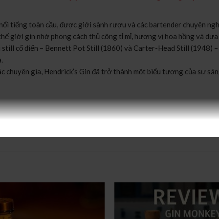
nổi tiếng toàn cầu, được giới sành rượu và các bartender chuyên ngh
hế giới gin nhờ phong cách thủ công tỉ mỉ, hương vị hoa hồng và dưa 
still cổ điển – Bennett Pot Still (1860) và Carter-Head Still (1948) 
.
các chuyên gia, Hendrick’s Gin đã trở thành một biểu tượng của sự s