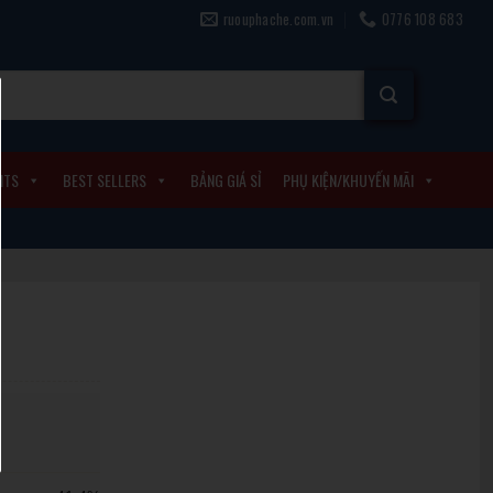
ruouphache.com.vn
0776 108 683
ITS
BEST SELLERS
BẢNG GIÁ SỈ
PHỤ KIỆN/KHUYẾN MÃI