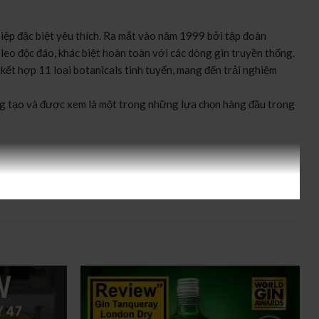
iệp đặc biệt yêu thích. Ra mắt vào năm 1999 bởi tập đoàn
leo độc đáo, khác biệt hoàn toàn với các dòng gin truyền thống.
– kết hợp 11 loại botanicals tinh tuyển, mang đến trải nghiệm
áng tạo và được xem là một trong những lựa chọn hàng đầu trong