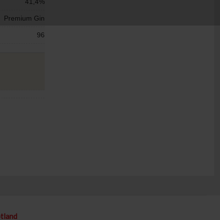
41,4%
Premium Gin
96
tland