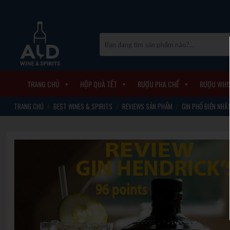
Skip
to
content
Tìm
kiếm:
TRANG CHỦ
HỘP QUÀ TẾT
RƯỢU PHA CHẾ
RƯỢU WHI
TRANG CHỦ
/
BEST WINES & SPIRITS
/
REVIEWS SẢN PHẨM
/
GIN PHỔ BIẾN NHẤ