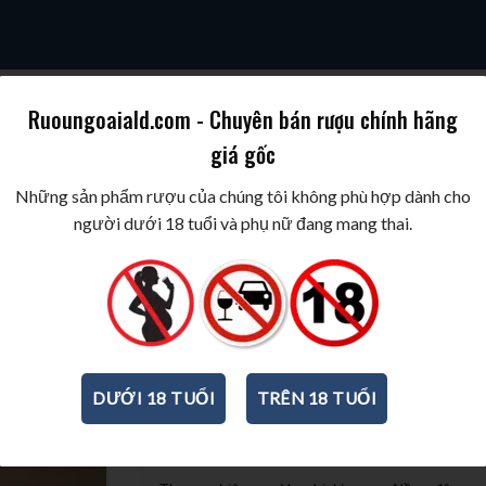
Ruoungoaiald.com - Chuyên bán rượu chính hãng
giá gốc
SKY
COGNAC/BRANDY
WINE/BIA/SAKE/SOJU
BEST WINES & SPIR
Những sản phẩm rượu của chúng tôi không phù hợp dành cho
người dưới 18 tuổi và phụ nữ đang mang thai.
T
Review Gin Hendrick’s
700ml
-
41,4%
DƯỚI 18 TUỔI
TRÊN 18 TUỔI
THÔNG TIN CƠ BẢN