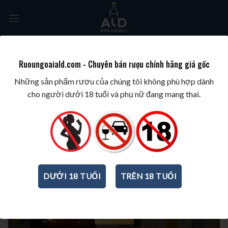
Skip
to
content
Tìm
kiếm:
Ruoungoaiald.com - Chuyên bán rượu chính hãng giá gốc
TRANG CHỦ
/
BEST WINES & SPIRITS
/
REVIEWS SẢN PHẨM
/
GIN PHỔ BIẾN
Những sản phẩm rượu của chúng tôi không phù hợp dành
NHẤT
cho người dưới 18 tuổi và phụ nữ đang mang thai.
DƯỚI 18 TUỔI
TRÊN 18 TUỔI