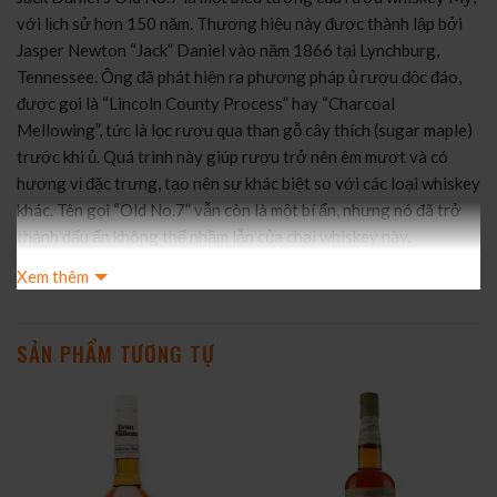
với lịch sử hơn 150 năm. Thương hiệu này được thành lập bởi
Jasper Newton “Jack” Daniel vào năm 1866 tại Lynchburg,
Tennessee. Ông đã phát hiện ra phương pháp ủ rượu độc đáo,
được gọi là “Lincoln County Process” hay “Charcoal
Mellowing”, tức là lọc rượu qua than gỗ cây thích (sugar maple)
trước khi ủ. Quá trình này giúp rượu trở nên êm mượt và có
hương vị đặc trưng, tạo nên sự khác biệt so với các loại whiskey
khác. Tên gọi “Old No.7” vẫn còn là một bí ẩn, nhưng nó đã trở
thành dấu ấn không thể nhầm lẫn của chai whiskey này.
2. Quy trình sản xuất
Xem thêm
Jack Daniel’s Old No.7 được sản xuất từ hỗn hợp ngũ cốc gồm
ngô, lúa mạch đen và lúa mạch. Điểm độc đáo nhất trong quy
trình sản xuất là việc lọc rượu qua than gỗ cây thích (Charcoal
SẢN PHẨM TƯƠNG TỰ
Mellowing) trước khi ủ. Quá trình này kéo dài từ 3 đến 5 ngày,
giúp loại bỏ tạp chất và làm cho rượu mềm mượt, êm dịu hơn.
Sau đó, rượu được ủ trong các thùng gỗ sồi Mỹ mới, được đốt
cháy bên trong để tạo ra hương vị vani và caramel.
3. Ghi chú nếm thử (Tasting Notes)