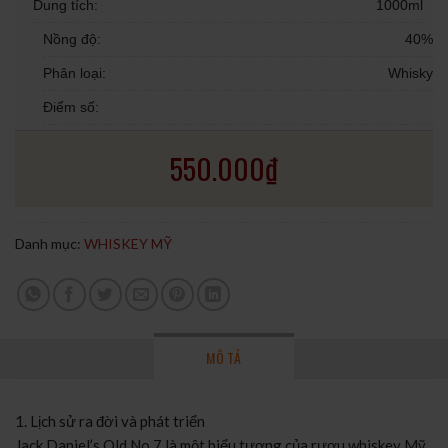
Dung tích:
1000ml
Nồng độ:
40%
Phân loại:
Whisky
Điểm số:
550.000
₫
Danh mục:
WHISKEY MỸ
MÔ TẢ
1. Lịch sử ra đời và phát triển
Jack Daniel’s Old No.7 là một biểu tượng của rượu whiskey Mỹ,