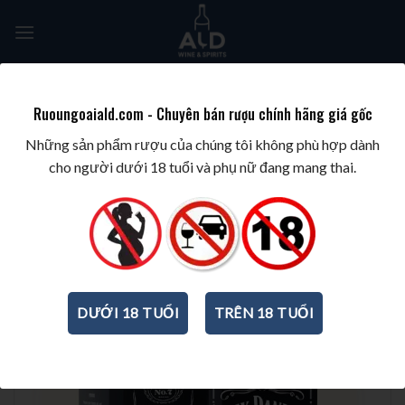
Skip
to
content
Tìm
kiếm:
Ruoungoaiald.com - Chuyên bán rượu chính hãng giá gốc
TRANG CHỦ
/
RƯỢU WHISKY
/
WHISKEY MỸ
Những sản phẩm rượu của chúng tôi không phù hợp dành
cho người dưới 18 tuổi và phụ nữ đang mang thai.
DƯỚI 18 TUỔI
TRÊN 18 TUỔI