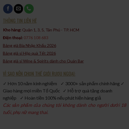
hương vị đặc trưng. Với dung tích 1000ml, đây là lựa chọn tuyệt
vời để thưởng thức cùng bạn bè hoặc làm quà tặng. Dù bạn là
người mới bắt đầu hay đã có kinh nghiệm, Jack Daniel’s Old
THÔNG TIN LIÊN HỆ
No.7 chắc chắn sẽ mang lại một trải nghiệm thú vị.
Kho hàng:
Quận 1, 3, 5, Tân Phú - TP. HCM​
Điện thoại:
0776 108 683
Bảng giá Bia Nhập Khẩu 2026
Bảng giá sỉ Hộp quà Tết 2026
Bảng giá sỉ Wine & Spirits dành cho Quán Bar
VÌ SAO NÊN CHỌN THẾ GIỚI RƯỢU NGOẠI:
✓ Hơn 10 năm kinh nghiệm ✓ 3000+ sản phẩm chính hãng ✓
Giao hàng mọi miền Tổ Quốc ✓ Hỗ trợ quà tặng doanh
nghiệp ✓ Hoàn tiền 100% nếu phát hiện hàng giả
Các sản phẩm của chúng tôi không dành cho người dưới 18
tuổi, phụ nữ mang thai.