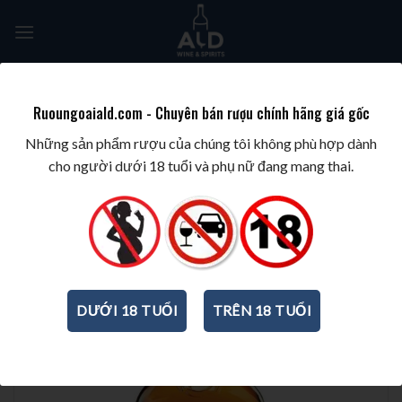
Skip
to
content
Tìm
kiếm:
Ruoungoaiald.com - Chuyên bán rượu chính hãng giá gốc
TRANG CHỦ
/
BEST SELLERS
/
TOP 10 WHISKIES
Những sản phẩm rượu của chúng tôi không phù hợp dành
cho người dưới 18 tuổi và phụ nữ đang mang thai.
-23%
DƯỚI 18 TUỔI
TRÊN 18 TUỔI