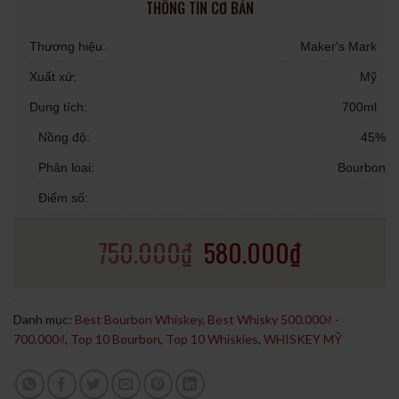
THÔNG TIN CƠ BẢN
Thương hiệu:
Maker's Mark
Xuất xứ:
Mỹ
Dung tích:
700ml
Nồng độ:
45%
Phân loại:
Bourbon
Điểm số:
750.000
₫
580.000
₫
Danh mục:
Best Bourbon Whiskey
,
Best Whisky 500.000₫ -
700.000₫
,
Top 10 Bourbon
,
Top 10 Whiskies
,
WHISKEY MỸ