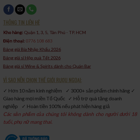
powerful,” với hương vị độc đáo của rum này.
Bacardi Gran Reserva Diez 10 Year Old Extra Rare Gold là một
biểu tượng của sự đẳng cấp và lịch sử trong thế giới rượu rum.
THÔNG TIN LIÊN HỆ
Dòng sản phẩm này kết hợp tinh tế giữa lịch sử dài đằng sau
Kho hàng:
Quận 1, 3, 5, Tân Phú - TP. HCM​
thương hiệu và quá trình sản xuất hiện đại để tạo ra một rum
Điện thoại:
0776 108 683
độc đáo và tuyệt vời. Đây là một lựa chọn hoàn hảo cho những
người yêu thích rượu rum cao cấp và đang tìm kiếm một trải
Bảng giá Bia Nhập Khẩu 2026
nghiệm đắng cấp.
Bảng giá sỉ Hộp quà Tết 2026
Bảng giá sỉ Wine & Spirits dành cho Quán Bar
VÌ SAO NÊN CHỌN THẾ GIỚI RƯỢU NGOẠI:
✓ Hơn 10 năm kinh nghiệm ✓ 3000+ sản phẩm chính hãng ✓
Giao hàng mọi miền Tổ Quốc ✓ Hỗ trợ quà tặng doanh
nghiệp ✓ Hoàn tiền 100% nếu phát hiện hàng giả
Các sản phẩm của chúng tôi không dành cho người dưới 18
tuổi, phụ nữ mang thai.