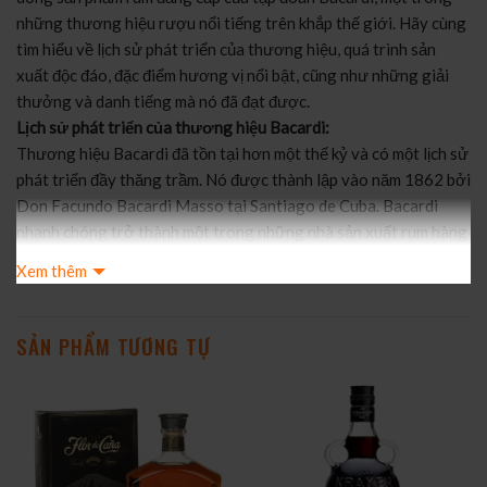
những thương hiệu rượu nổi tiếng trên khắp thế giới. Hãy cùng
tìm hiểu về lịch sử phát triển của thương hiệu, quá trình sản
xuất độc đáo, đặc điểm hương vị nổi bật, cũng như những giải
thưởng và danh tiếng mà nó đã đạt được.
Lịch sử phát triển của thương hiệu Bacardi:
Thương hiệu Bacardi đã tồn tại hơn một thế kỷ và có một lịch sử
phát triển đầy thăng trầm. Nó được thành lập vào năm 1862 bởi
Don Facundo Bacardi Masso tại Santiago de Cuba. Bacardi
nhanh chóng trở thành một trong những nhà sản xuất rum hàng
đầu và tiên phong trong việc sử dụng quy trình lọc than cô đặc,
Xem thêm
tạo ra rượu rum mạnh mẽ, tinh tế, và tròn vị.
Quá trình sản xuất độc đáo:
Bacardi Gran Reserva Diez 10 Year Old Extra Rare Gold là một
SẢN PHẨM TƯƠNG TỰ
sản phẩm độc đáo trong bộ sưu tập Gran Reserva của Bacardi.
Loại rum này được ủ trong thùng gỗ sồi Mỹ trong vòng 10 năm,
cho phép nó phát triển hương vị đặc trưng và sâu lắng. Quá
trình ủ này tạo ra một rum có màu vàng óng ánh và hương vị
phức tạp.