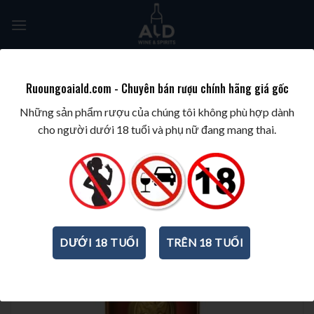
Skip
to
content
Tìm
kiếm:
Ruoungoaiald.com - Chuyên bán rượu chính hãng giá gốc
TRANG CHỦ
/
RƯỢU PHA CHẾ
/
RƯỢU RUM
Những sản phẩm rượu của chúng tôi không phù hợp dành
cho người dưới 18 tuổi và phụ nữ đang mang thai.
DƯỚI 18 TUỔI
TRÊN 18 TUỔI