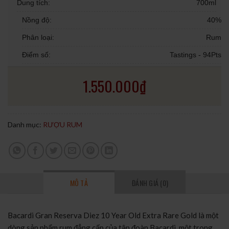
Dung tích:
700ml
Nồng độ:
40%
Phân loại:
Rum
Điểm số:
Tastings - 94Pts
1.550.000
₫
Danh mục:
RƯỢU RUM
MÔ TẢ
ĐÁNH GIÁ (0)
Bacardi Gran Reserva Diez 10 Year Old Extra Rare Gold là một
dòng sản phẩm rum đẳng cấp của tập đoàn Bacardi, một trong