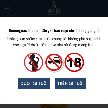
Skip
to
content
Tìm
kiếm:
Ruoungoaiald.com - Chuyên bán rượu chính hãng giá gốc
TRANG CHỦ
/
RƯỢU PHA CHẾ
/
RƯỢU RUM
Những sản phẩm rượu của chúng tôi không phù hợp dành
cho người dưới 18 tuổi và phụ nữ đang mang thai.
DƯỚI 18 TUỔI
TRÊN 18 TUỔI