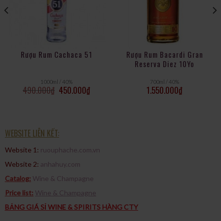
Rượu Rum Cachaca 51
Rượu Rum Bacardi Gran
Reserva Diez 10Yo
1000ml / 40%
700ml / 40%
490.000
₫
450.000
₫
1.550.000
₫
WEBSITE LIÊN KẾT:
Website 1:
ruouphache.com.vn
Website 2:
anhahuy.com
Catalog:
Wine & Champagne
Price list:
Wine & Champagne
BẢNG GIÁ SỈ WINE & SPIRITS HÀNG CTY