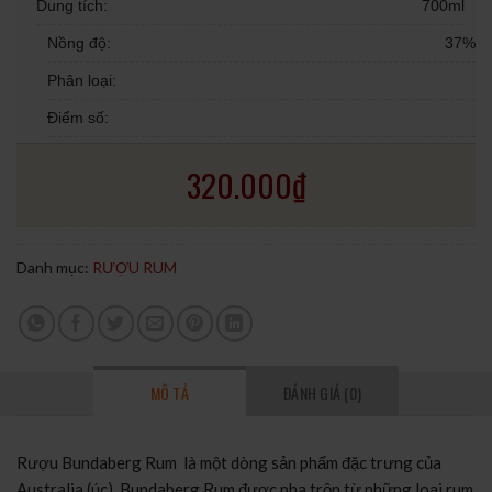
Dung tích:
700ml
Nồng độ:
37%
Phân loại:
Điểm số:
320.000
₫
Danh mục:
RƯỢU RUM
MÔ TẢ
ĐÁNH GIÁ (0)
Rượu Bundaberg Rum là một dòng sản phẩm đặc trưng của
Australia (úc). Bundaberg Rum được pha trộn từ những loại rum